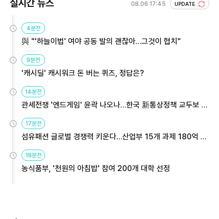
실시간 뉴스
08.06 17:45
UPDATE
4분전
與 "'하늘이법' 여야 공동 발의 괜찮아…그것이 협치"
9분전
'캐시딜' 캐시워크 돈 버는 퀴즈, 정답은?
14분전
관세전쟁 '엔드게임' 윤곽 나오나…한국 新통상정책 교두보 활
용해야
17분전
섬유패션 글로벌 경쟁력 키운다…산업부 15개 과제 180억 지
원
18분전
농식품부, '천원의 아침밥' 참여 200개 대학 선정