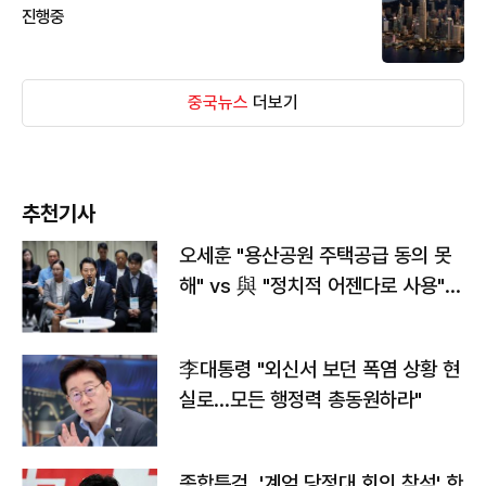
진행중
중국뉴스
더보기
추천기사
오세훈 "용산공원 주택공급 동의 못
해" vs 與 "정치적 어젠다로 사용"
맞불
李대통령 "외신서 보던 폭염 상황 현
실로…모든 행정력 총동원하라"
종합특검, '계엄 당정대 회의 참석' 한