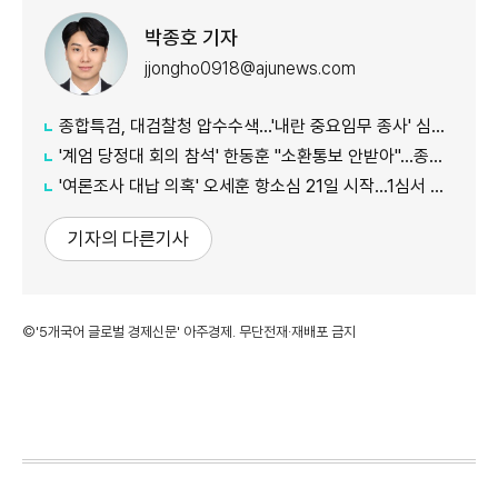
박종호 기자
jjongho0918@ajunews.com
종합특검, 대검찰청 압수수색...'내란 중요임무 종사' 심우정 관련 수사
'계엄 당정대 회의 참석' 한동훈 "소환통보 안받아"…종합특검 "의원실 수령했다"
'여론조사 대납 의혹' 오세훈 항소심 21일 시작...1심서 시장직 상실형
기자의 다른기사
©'5개국어 글로벌 경제신문' 아주경제. 무단전재·재배포 금지