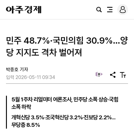
로
아
그
검
전
주
인
색
체
경
메
제
뉴
민주 48.7%·국민의힘 30.9%…양
당 지지도 격차 벌어져
박종호 기자
공
텍
입력 2026-05-11 09:34
유
스
트
크
기
5월 1주차 리얼미터 여론조사, 민주당 소폭 상승·국힘
소폭 하락
개혁신당 3.5%·조국혁신당 3.2%·진보당 2.2%...
무당층 8.5%