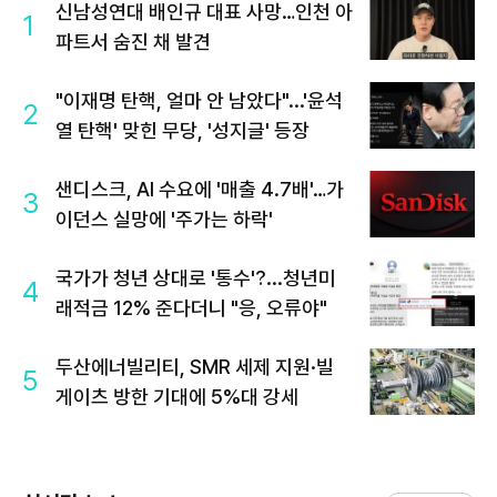
신남성연대 배인규 대표 사망…인천 아
1
파트서 숨진 채 발견
"이재명 탄핵, 얼마 안 남았다"...'윤석
2
열 탄핵' 맞힌 무당, '성지글' 등장
샌디스크, AI 수요에 '매출 4.7배'…가
3
이던스 실망에 '주가는 하락'
국가가 청년 상대로 '통수'?...청년미
4
래적금 12% 준다더니 "응, 오류야"
두산에너빌리티, SMR 세제 지원·빌
5
게이츠 방한 기대에 5%대 강세