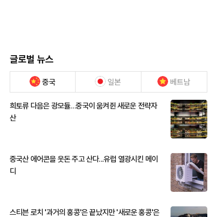
글로벌 뉴스
중국
일본
베트남
희토류 다음은 광모듈…중국이 움켜쥔 새로운 전략자
산
중국산 에어콘을 웃돈 주고 산다...유럽 열광시킨 메이
디
스티븐 로치 '과거의 홍콩'은 끝났지만 '새로운 홍콩'은