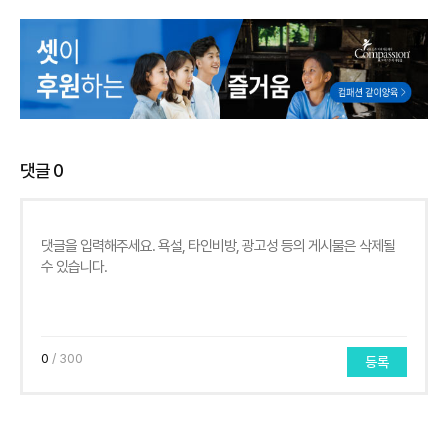
댓글
0
0
/ 300
등록