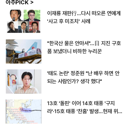
아주PICK >
이재룡 재판行…다시 떠오른 연예계
'사고 후 미조치' 사례
"한국산 물은 안마셔"…日 지진 구호
품 보냈더니 비하한 누리꾼
'태도 논란' 정준원 "난 배우 하면 안
되는 사람인가? 생각 했다"
13호 '돌핀' 이어 14호 태풍 '구지
라'·15호 태풍 '찬홈' 발생…현재 위
치와 이동경로는?