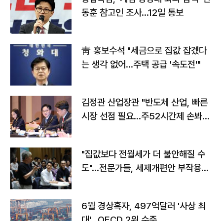
동훈 참고인 조사...12일 통보
靑 홍보수석 "세금으로 집값 잡겠다
는 생각 없어…주택 공급 '속도전'"
김정관 산업장관 "반도체 산업, 빠른
시장 선점 필요…주52시간제 손봐
야"
"집값보다 전월세가 더 불안해질 수
도"…전문가들, 세제개편안 부작용
우려
6월 경상흑자, 497억달러 '사상 최
대'…OECD 2위 수준