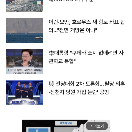
이란·오만, 호르무즈 새 항로 좌표 합
의…"전면 개방은 아냐"
李대통령 "쿠데타 소지 없애려면 사
관학교 통합"
與 전당대회 2차 토론회…'탈당 의혹
·신천지 당원 가입 논란' 공방
더보기
arrow_forward_ios