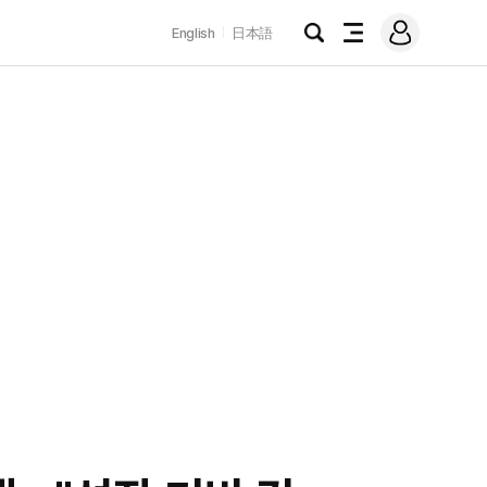
로
English
日本語
그
검
전
인
색
체
메
뉴