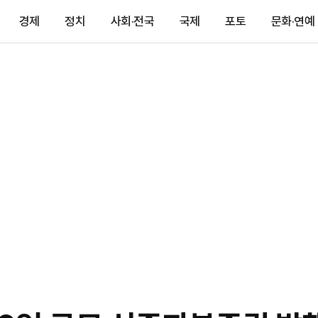
경제
정치
사회·전국
국제
포토
문화·연예