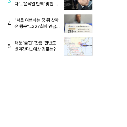
3
다"...'윤석열 탄핵' 맞힌 무
당, '성지글' 등장
"서울 여행하는 꿈 뒤 찾아
4
온 행운"…327회차 연금
복권720+ 당첨번호조회
주목
태풍 '돌핀'·'찬홈' 한반도
5
빗겨간다…예상 경로는?