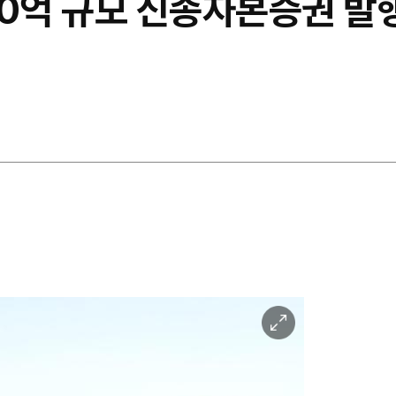
00억 규모 신종자본증권 발
이
미
지