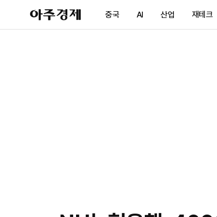
아
중국
AI
산업
재테크
주
경
제