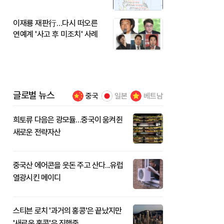
이재룡 재판行…다시 떠오른
연예계 '사고 후 미조치' 사례
글로벌 뉴스
중국
일본
베트남
희토류 다음은 광모듈…중국이 움켜쥔
새로운 전략자산
중국산 에어콘을 웃돈 주고 산다...유럽
열광시킨 메이디
스티븐 로치 '과거의 홍콩'은 끝났지만
'새로운 홍콩'은 진행중