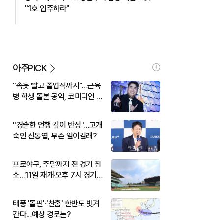
"1호 입주하라"
아주PICK
"속옷 빨고 졸업식까지"…근육
병 학생 돌본 공익, 코미디언 김
규원이었다
"경솔한 언행 깊이 반성"…고개
숙인 신동엽, 무슨 일이길래?
프로야구, 주말까지 전 경기 취
소…11일 재개·오후 7시 경기
시작
태풍 '돌핀'·'찬홈' 한반도 빗겨
간다…예상 경로는?