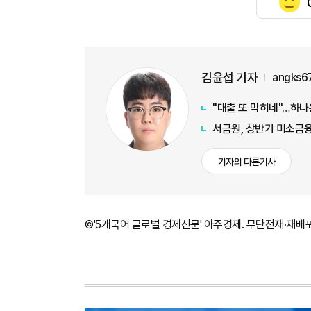
김윤섭 기자
angks6
"대출 또 막히네"…하나
서금원, 상반기 미소금융
기자의 다른기사
©'5개국어 글로벌 경제신문' 아주경제. 무단전재·재배