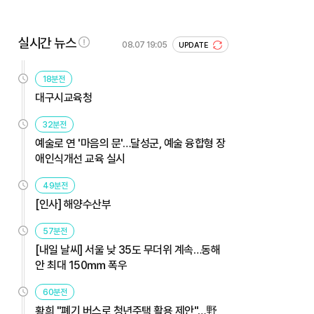
실시간 뉴스
08.07 19:05
UPDATE
18분전
대구시교육청
32분전
예술로 연 '마음의 문'…달성군, 예술 융합형 장
애인식개선 교육 실시
49분전
[인사] 해양수산부
57분전
[내일 날씨] 서울 낮 35도 무더위 계속…동해
안 최대 150㎜ 폭우
60분전
황희 "폐기 버스로 청년주택 활용 제안"…野