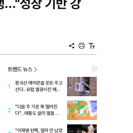
행…"성장 기반 강
공
프
텍
유
린
스
트
트
크
기
트렌드 뉴스
중국산 에어콘을 웃돈 주고
1
산다...유럽 열광시킨 메이
디
"다음 주 기온 뚝 떨어진
2
다"…태풍도 없이 열돔 박
살 낸 '이것'
"이재명 탄핵, 얼마 안 남았