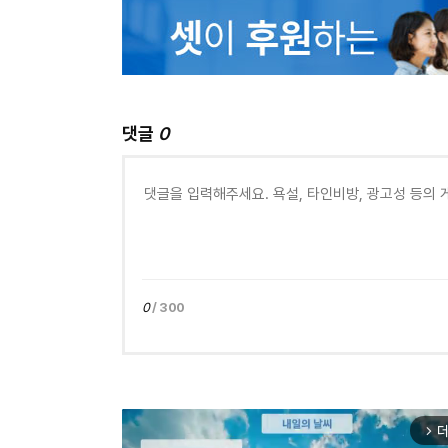
댓글
0
0
/ 300
더
arrow_forward_ios