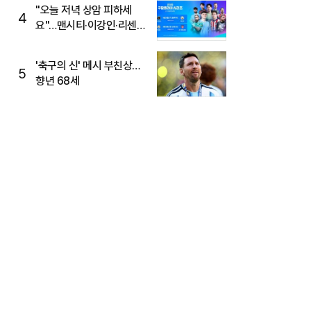
"오늘 저녁 상암 피하세
4
요"…맨시티·이강인·리센느
뜬다, 6호선 혼잡 예상
'축구의 신' 메시 부친상…
5
향년 68세