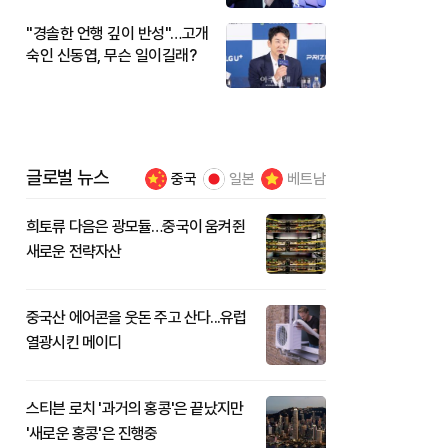
"경솔한 언행 깊이 반성"…고개
숙인 신동엽, 무슨 일이길래?
글로벌 뉴스
중국
일본
베트남
희토류 다음은 광모듈…중국이 움켜쥔
새로운 전략자산
중국산 에어콘을 웃돈 주고 산다...유럽
열광시킨 메이디
스티븐 로치 '과거의 홍콩'은 끝났지만
'새로운 홍콩'은 진행중