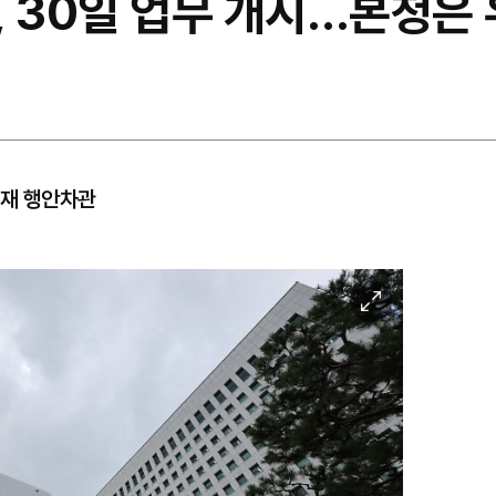
 30일 업무 개시…본청은 
민재 행안차관
이
미
지
확
대