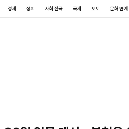
경제
정치
사회·전국
국제
포토
문화·연예