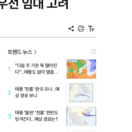
우선 임대 고려
공
프
텍
유
린
스
트
트
크
기
트렌드 뉴스
"다음 주 기온 뚝 떨어진
1
다"…태풍도 없이 열돔 박
살 낸 '이것'
태풍 '찬홈' 한국 오나…예
2
상 경로 보니
태풍 '돌핀'·'찬홈' 한반도
3
빗겨간다…예상 경로는?