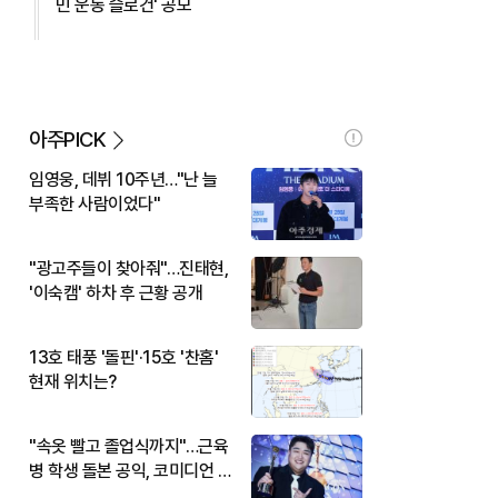
민 운동 슬로건' 공모
아주PICK
임영웅, 데뷔 10주년…"난 늘
부족한 사람이었다"
"광고주들이 찾아줘"…진태현,
'이숙캠' 하차 후 근황 공개
13호 태풍 '돌핀'·15호 '찬홈'
현재 위치는?
"속옷 빨고 졸업식까지"…근육
병 학생 돌본 공익, 코미디언 김
규원이었다