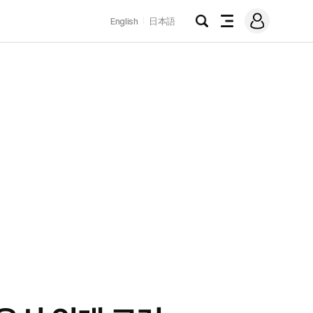
로
English
日本語
그
검
전
인
색
체
메
뉴