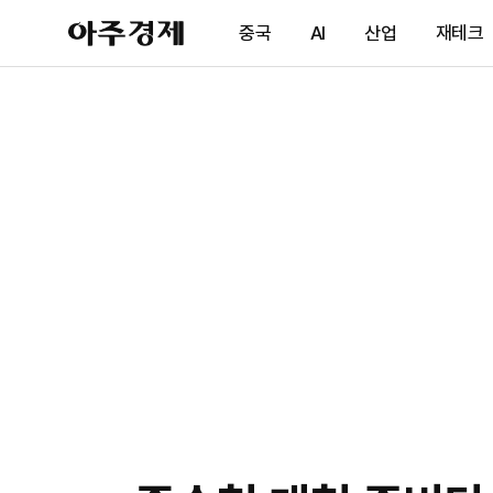
아
중국
AI
산업
재테크
주
경
제