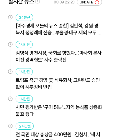
실시간 뉴스
08.09 22:23
UPDATE
34분전
[아주경제 오늘의 뉴스 종합] 김민석, 강원·경
북서 정청래에 신승…부울경·대구 제외 모두 웃
었다 外
1시간전
김병삼 영천시장, 국회로 향했다…'마사회 본사
이전·광역철도' 사수 총력전
1시간전
트럼프 측근 경영 美 석유회사, 그린란드 승인
없이 시추장비 반입
1시간전
시민 평가받은 '구미 5味'…지역 농식품 상용화
물꼬 텄다
2시간전
전 국민 대상 총상금 400만원...김천시, '새 시