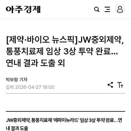
로
아
그
검
전
주
인
색
체
경
메
제
뉴
[제약·바이오 뉴스픽]JW중외제약,
통풍치료제 임상 3상 투약 완료…
연내 결과 도출 외
박보람 기자
공
텍
입력 2026-04-27 18:00
유
스
트
크
기
JW중외제약, 통풍치료제 '에파미뉴라드' 임상 3상 투약 완료…연
내 결과 도출