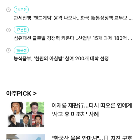
14분전
관세전쟁 '엔드게임' 윤곽 나오나…한국 新통상정책 교두보 활
용해야
17분전
섬유패션 글로벌 경쟁력 키운다…산업부 15개 과제 180억 지
원
18분전
농식품부, '천원의 아침밥' 참여 200개 대학 선정
아주PICK >
이재룡 재판行…다시 떠오른 연예계
'사고 후 미조치' 사례
"한국산 물은 안마셔"…日 지진 구호