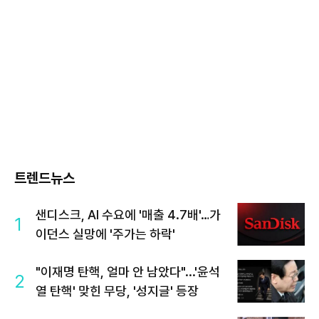
트렌드뉴스
샌디스크, AI 수요에 '매출 4.7배'…가
1
이던스 실망에 '주가는 하락'
"이재명 탄핵, 얼마 안 남았다"...'윤석
2
열 탄핵' 맞힌 무당, '성지글' 등장