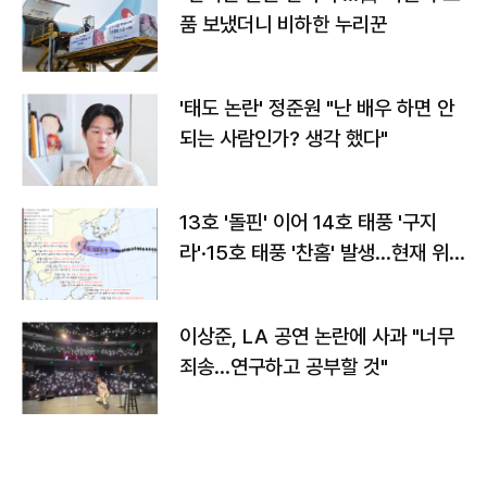
품 보냈더니 비하한 누리꾼
'태도 논란' 정준원 "난 배우 하면 안
되는 사람인가? 생각 했다"
13호 '돌핀' 이어 14호 태풍 '구지
라'·15호 태풍 '찬홈' 발생…현재 위
치와 이동경로는?
이상준, LA 공연 논란에 사과 "너무
죄송…연구하고 공부할 것"