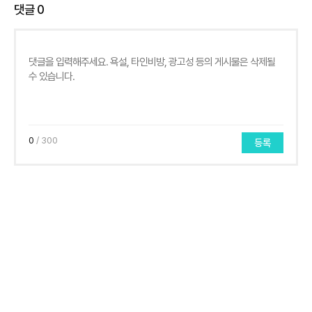
댓글
0
0
/ 300
등록