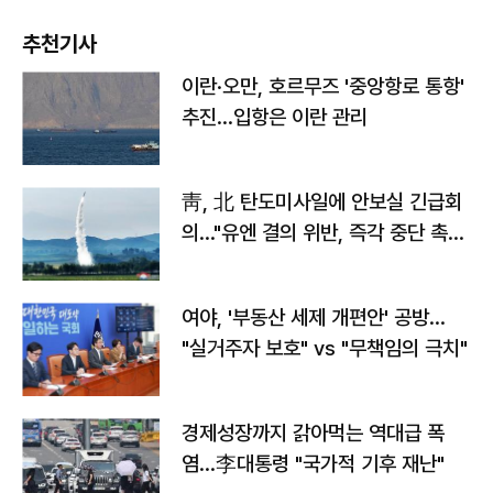
추천기사
이란·오만, 호르무즈 '중앙항로 통항'
추진…입항은 이란 관리
靑, 北 탄도미사일에 안보실 긴급회
의…"유엔 결의 위반, 즉각 중단 촉
구"
여야, '부동산 세제 개편안' 공방…
"실거주자 보호" vs "무책임의 극치"
경제성장까지 갉아먹는 역대급 폭
염…李대통령 "국가적 기후 재난"