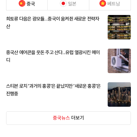
중국
일본
베트남
희토류 다음은 광모듈…중국이 움켜쥔 새로운 전략자
산
중국산 에어콘을 웃돈 주고 산다...유럽 열광시킨 메이
디
스티븐 로치 '과거의 홍콩'은 끝났지만 '새로운 홍콩'은
진행중
중국뉴스
더보기