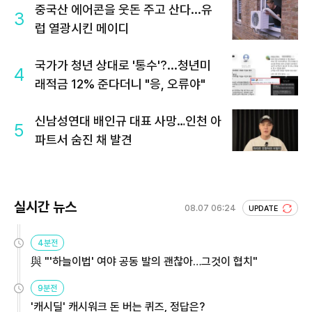
중국산 에어콘을 웃돈 주고 산다...유
3
럽 열광시킨 메이디
국가가 청년 상대로 '통수'?...청년미
4
래적금 12% 준다더니 "응, 오류야"
신남성연대 배인규 대표 사망…인천 아
5
파트서 숨진 채 발견
실시간 뉴스
08.07 06:24
UPDATE
4분전
與 "'하늘이법' 여야 공동 발의 괜찮아…그것이 협치"
9분전
'캐시딜' 캐시워크 돈 버는 퀴즈, 정답은?