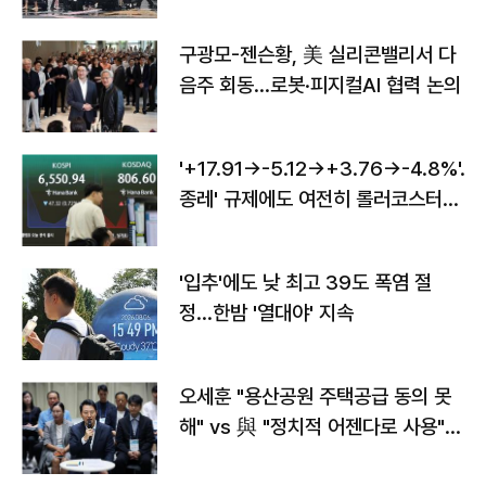
구광모-젠슨황, 美 실리콘밸리서 다
음주 회동…로봇·피지컬AI 협력 논의
'+17.91→-5.12→+3.76→-4.8%'…'
종레' 규제에도 여전히 롤러코스터
타는 코스피
'입추'에도 낮 최고 39도 폭염 절
정…한밤 '열대야' 지속
오세훈 "용산공원 주택공급 동의 못
해" vs 與 "정치적 어젠다로 사용"
맞불