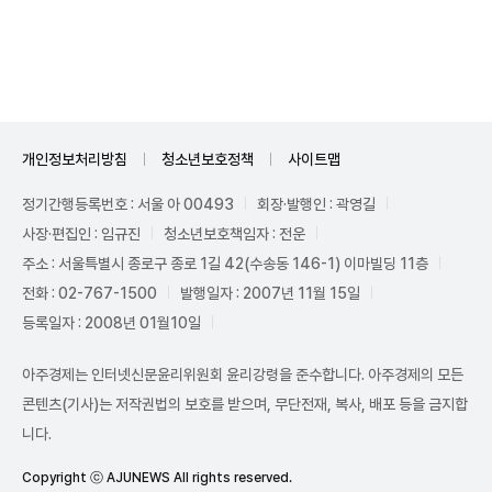
Unmute
개인정보처리방침
청소년보호정책
사이트맵
정기간행등록번호 : 서울 아 00493
회장·발행인 : 곽영길
사장·편집인 : 임규진
청소년보호책임자 : 전운
주소 : 서울특별시 종로구 종로 1길 42(수송동 146-1) 이마빌딩 11층
전화 : 02-767-1500
발행일자 : 2007년 11월 15일
등록일자 : 2008년 01월10일
아주경제는 인터넷신문윤리위원회 윤리강령을 준수합니다. 아주경제의 모든
콘텐츠(기사)는 저작권법의 보호를 받으며, 무단전재, 복사, 배포 등을 금지합
니다.
Copyright ⓒ AJUNEWS All rights reserved.