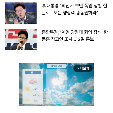
李대통령 "외신서 보던 폭염 상황 현
실로…모든 행정력 총동원하라"
종합특검, '계엄 당정대 회의 참석' 한
동훈 참고인 조사...12일 통보
더보기
arrow_forward_ios