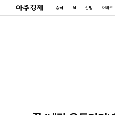
아
중국
AI
산업
재테크
주
경
제