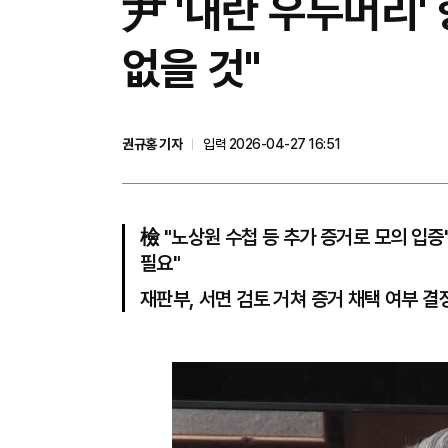
尹 '내란 우두머리'
없을 것"
권규홍 기자
입력 2026-04-27 16:51
檢 "노상원 수첩 등 추가 증거로 모의 입증"
필요"
재판부, 서면 검토 거쳐 증거 채택 여부 결정