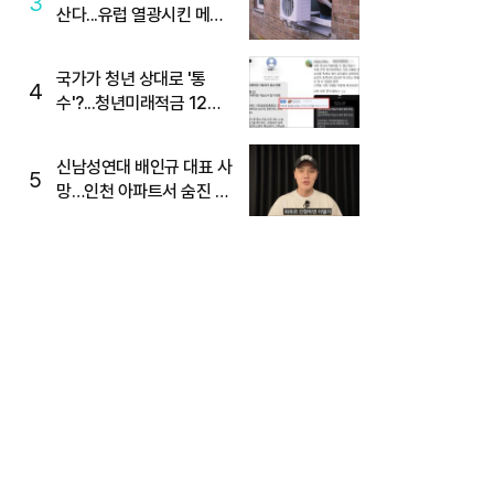
3
산다...유럽 열광시킨 메이
디
국가가 청년 상대로 '통
4
수'?...청년미래적금 12%
준다더니 "응, 오류야"
신남성연대 배인규 대표 사
5
망…인천 아파트서 숨진 채
발견