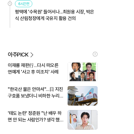
6시간전
평택에 '수목원' 들어서나...최원용 시장, 박은
식 산림청장에게 국유지 활용 건의
아주PICK
이재룡 재판行…다시 떠오른
연예계 '사고 후 미조치' 사례
"한국산 물은 안마셔"…日 지진
구호품 보냈더니 비하한 누리
꾼
'태도 논란' 정준원 "난 배우 하
면 안 되는 사람인가? 생각 했
다"