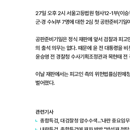
27일 오후 2시 서울고등법원 형사12-1부(이
군·경 수뇌부 7명에 대한 2심 첫 공판준비기일
공판준비기일은 정식 재판에 앞서 검찰과 피고인
의 출석 의무는 없다. 때문에 윤 전 대통령을 
윤승영 전 경찰청 수사기획조정관과 목현태 전
이날 재판에서는 피고인 측의 위헌법률심판제청
벌어졌다.
관련기사
종합특검, 대검찰청 압수수색...'내란 중요임무
내란특검, 종합특검에 재차 반박 "박성재 청탁