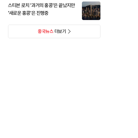
스티븐 로치 '과거의 홍콩'은 끝났지만
'새로운 홍콩'은 진행중
중국뉴스
더보기