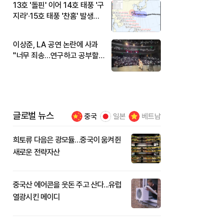
13호 '돌핀' 이어 14호 태풍 '구
지라'·15호 태풍 '찬홈' 발생…
현재 위치와 이동경로는?
이상준, LA 공연 논란에 사과
"너무 죄송…연구하고 공부할
것"
글로벌 뉴스
중국
일본
베트남
희토류 다음은 광모듈…중국이 움켜쥔
새로운 전략자산
중국산 에어콘을 웃돈 주고 산다...유럽
열광시킨 메이디