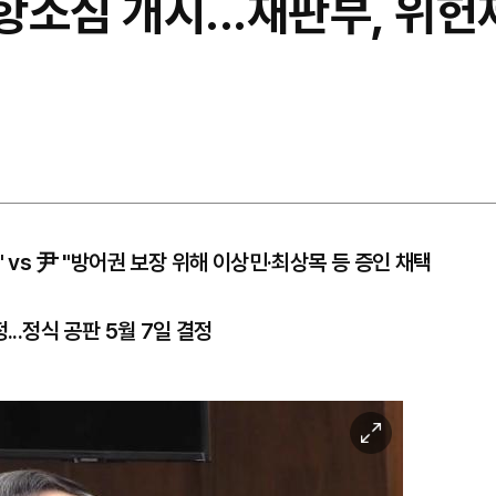
 항소심 개시...재판부, 위
 vs 尹 "방어권 보장 위해 이상민·최상목 등 증인 채택
...정식 공판 5월 7일 결정
이
미
지