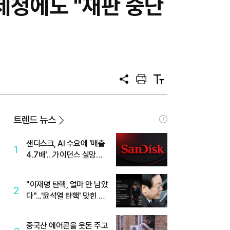
헌제청에도 "재판 중단
공
프
텍
유
린
스
트
트
크
기
트렌드 뉴스
샌디스크, AI 수요에 '매출
1
4.7배'…가이던스 실망에
'주가는 하락'
"이재명 탄핵, 얼마 안 남았
2
다"...'윤석열 탄핵' 맞힌 무
당, '성지글' 등장
중국산 에어콘을 웃돈 주고