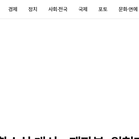
경제
정치
사회·전국
국제
포토
문화·연예