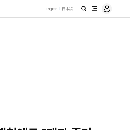
로
English
日本語
그
검
전
인
색
체
메
뉴