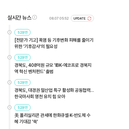
실시간 뉴스
08.07 05:52
UPDATE
52분전
[전문가 기고] 폭염 등 기후변화 피해를 줄이기
위한 '기후감사'의 필요성
52분전
경북도, 408억원 규모 'IBK-에코프로 경북지
역 혁신 벤처펀드' 출범
52분전
경북도, 대경권 말산업 특구 활성화 공동협력…
한국마사회 영천 유치 힘 모아
52분전
美 폴리실리콘 관세에 한화큐셀·K-반도체 수
혜 기대감 '쑥'