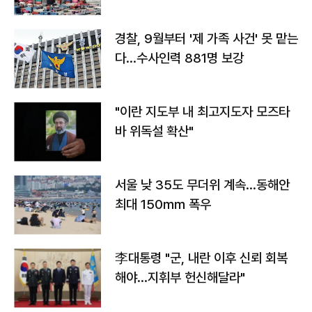
경찰, 9월부터 '제 가족 사건' 못 맡는
다…수사인력 881명 보강
"이란 지도부 내 최고지도자 모즈타
바 위독설 확산"
서울 낮 35도 무더위 계속…동해안
최대 150㎜ 폭우
李대통령 "군, 내란 이후 신뢰 회복
해야…지휘부 헌신해달라"