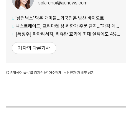
solarchoi@ajunews.com
'삼전닉스' 담은 개미들…외국인은 방산·바이오로
넥스트레이드, 프리마켓 상·하한가 주문 금지…"가격 왜곡 방지"
[특징주] 파마리서치, 리쥬란 효과에 최대 실적에도 4%대 약세
기자의 다른기사
©'5개국어 글로벌 경제신문' 아주경제. 무단전재·재배포 금지