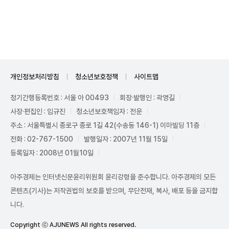
Unmute
개인정보처리방침
청소년보호정책
사이트맵
정기간행등록번호 : 서울 아 00493
회장·발행인 : 곽영길
사장·편집인 : 임규진
청소년보호책임자 : 전운
주소 : 서울특별시 종로구 종로 1길 42(수송동 146-1) 이마빌딩 11층
전화 : 02-767-1500
발행일자 : 2007년 11월 15일
등록일자 : 2008년 01월10일
아주경제는 인터넷신문윤리위원회 윤리강령을 준수합니다. 아주경제의 모든
콘텐츠(기사)는 저작권법의 보호를 받으며, 무단전재, 복사, 배포 등을 금지합
니다.
Copyright ⓒ AJUNEWS All rights reserved.