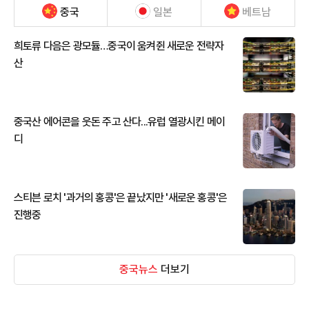
중국
일본
베트남
희토류 다음은 광모듈…중국이 움켜쥔 새로운 전략자
산
중국산 에어콘을 웃돈 주고 산다...유럽 열광시킨 메이
디
스티븐 로치 '과거의 홍콩'은 끝났지만 '새로운 홍콩'은
진행중
중국뉴스
더보기