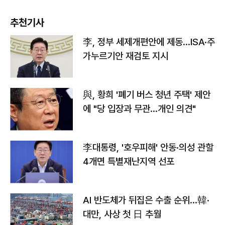
추천기사
李, 정부 세제개편안에 제동…ISA·주
가누르기안 재검토 지시
與, 황희 '폐기 버스 청년 주택' 제안
에 "당 입장과 무관…개인 의견"
李대통령, '호우피해' 안동·의성 관할
4개면 특별재난지역 선포
AI 반도체가 뒤집은 수출 순위…韓·
대만, 사상 첫 日 추월