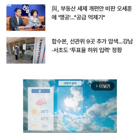
與, 부동산 세제 개편안 비판 오세훈
에 '맹공'…"공급 억제기"
합수본, 선관위 9곳 추가 압색…강남
·서초도 '투표율 허위 입력' 정황
더보기
arrow_forward_ios