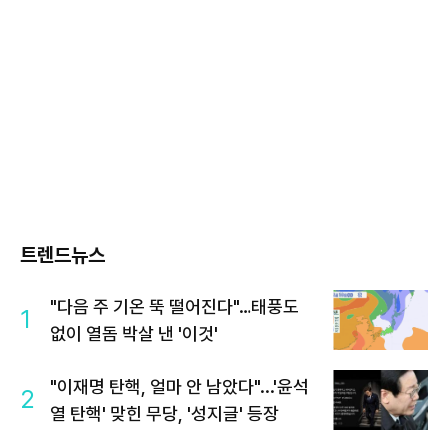
트렌드뉴스
"다음 주 기온 뚝 떨어진다"…태풍도
1
없이 열돔 박살 낸 '이것'
"이재명 탄핵, 얼마 안 남았다"...'윤석
2
열 탄핵' 맞힌 무당, '성지글' 등장