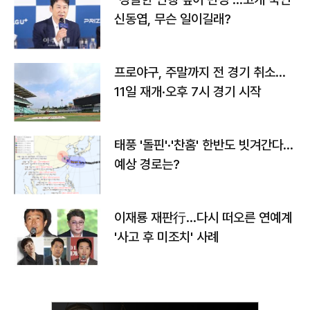
신동엽, 무슨 일이길래?
프로야구, 주말까지 전 경기 취소…
11일 재개·오후 7시 경기 시작
태풍 '돌핀'·'찬홈' 한반도 빗겨간다…
예상 경로는?
이재룡 재판行…다시 떠오른 연예계
'사고 후 미조치' 사례