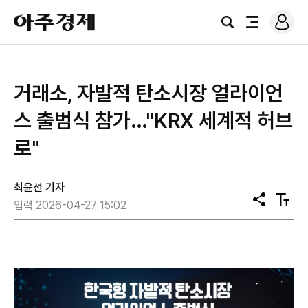
로
아
그
검
전
주
인
색
체
경
메
제
뉴
거래소, 자발적 탄소시장 얼라이언
스 출범식 참가…"KRX 세계적 허브
로"
최윤선 기자
공
텍
입력 2026-04-27 15:02
유
스
트
크
기