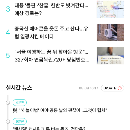
태풍 '돌핀'·'찬홈' 한반도 빗겨간다…
3
예상 경로는?
중국산 에어콘을 웃돈 주고 산다...유
4
럽 열광시킨 메이디
"서울 여행하는 꿈 뒤 찾아온 행운"…
5
327회차 연금복권720+ 당첨번호조
회 주목
실시간 뉴스
08.08 16:17
UPDATE
4분전
與 "'하늘이법' 여야 공동 발의 괜찮아…그것이 협치"
9분전
'캐시딜' 캐시워크 돈 버는 퀴즈, 정답은?