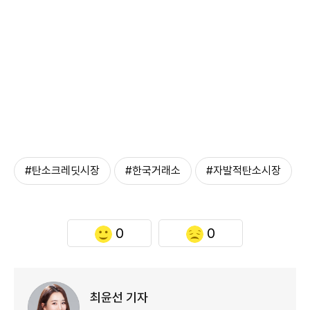
#탄소크레딧시장
#한국거래소
#자발적탄소시장
0
0
최윤선 기자