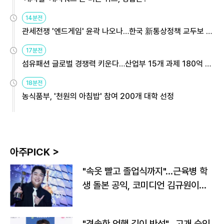
14분전
관세전쟁 '엔드게임' 윤곽 나오나…한국 新통상정책 교두보 활
용해야
17분전
섬유패션 글로벌 경쟁력 키운다…산업부 15개 과제 180억 지
원
18분전
농식품부, '천원의 아침밥' 참여 200개 대학 선정
아주PICK >
"속옷 빨고 졸업식까지"…근육병 학
생 돌본 공익, 코미디언 김규원이었
다
"경솔한 언행 깊이 반성"…고개 숙인