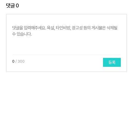
댓글
0
0
/ 300
등록