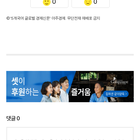
0
0
©'5개국어 글로벌 경제신문' 아주경제. 무단전재·재배포 금지
댓글
0