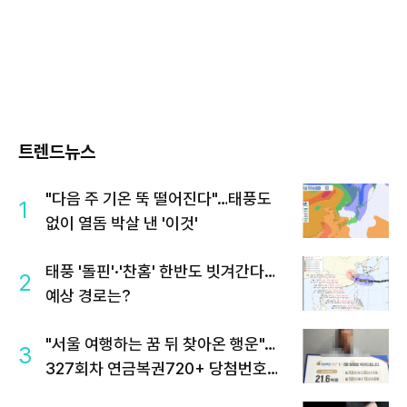
트렌드뉴스
"다음 주 기온 뚝 떨어진다"…태풍도
1
없이 열돔 박살 낸 '이것'
태풍 '돌핀'·'찬홈' 한반도 빗겨간다…
2
예상 경로는?
"서울 여행하는 꿈 뒤 찾아온 행운"…
3
327회차 연금복권720+ 당첨번호조
회 주목