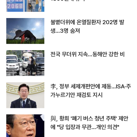
불볕더위에 온열질환자 202명 발
생…3명 숨져
전국 무더위 지속…동해안 강한 비
李, 정부 세제개편안에 제동…ISA·주
가누르기안 재검토 지시
與, 황희 '폐기 버스 청년 주택' 제안
에 "당 입장과 무관…개인 의견"