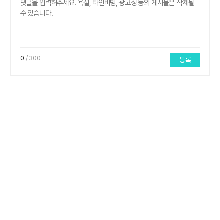
0
/ 300
등록