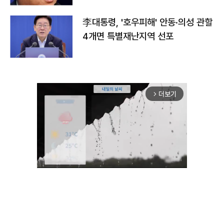
李대통령, '호우피해' 안동·의성 관할
4개면 특별재난지역 선포
더보기
arrow_forward_ios
Unmute