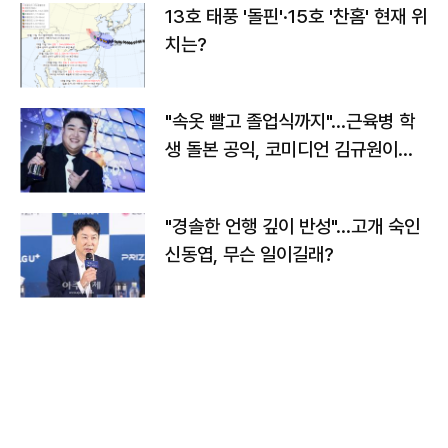
13호 태풍 '돌핀'·15호 '찬홈' 현재 위
치는?
"속옷 빨고 졸업식까지"…근육병 학
생 돌본 공익, 코미디언 김규원이었
다
"경솔한 언행 깊이 반성"…고개 숙인
신동엽, 무슨 일이길래?