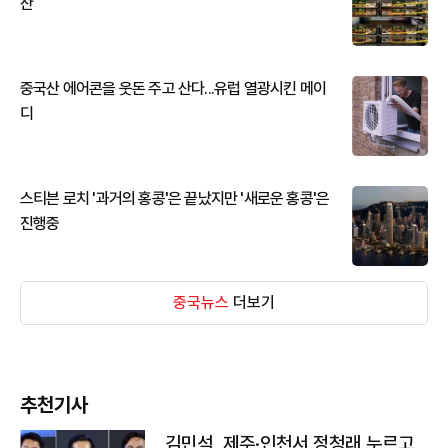
산
중국산 에어콘을 웃돈 주고 산다...유럽 열광시킨 메이
디
스티븐 로치 '과거의 홍콩'은 끝났지만 '새로운 홍콩'은
진행중
중국뉴스
더보기
추천기사
김민석, 제주·인천서 정청래 누르고