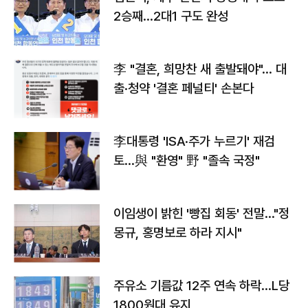
2승째…2대1 구도 완성
李 "결혼, 희망찬 새 출발돼야"… 대
출·청약 '결혼 페널티' 손본다
李대통령 'ISA·주가 누르기' 재검
토…與 "환영" 野 "졸속 국정"
이임생이 밝힌 '빵집 회동' 전말…"정
몽규, 홍명보로 하라 지시"
주유소 기름값 12주 연속 하락…L당
1800원대 유지