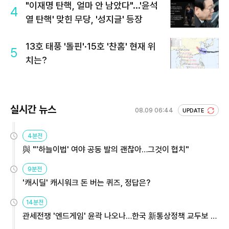
"이재명 탄핵, 얼마 안 남았다"...'윤석
4
열 탄핵' 맞힌 무당, '성지글' 등장
13호 태풍 '돌핀'·15호 '찬홈' 현재 위
5
치는?
실시간 뉴스
08.09 06:44
UPDATE
4분전
與 "'하늘이법' 여야 공동 발의 괜찮아…그것이 협치"
9분전
'캐시딜' 캐시워크 돈 버는 퀴즈, 정답은?
14분전
관세전쟁 '엔드게임' 윤곽 나오나…한국 新통상정책 교두보 활
용해야