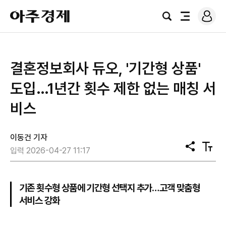
로
아
그
검
전
주
인
색
체
경
메
제
뉴
결혼정보회사 듀오, '기간형 상품'
도입…1년간 횟수 제한 없는 매칭 서
비스
이동건 기자
공
텍
입력 2026-04-27 11:17
유
스
트
크
기
기존 횟수형 상품에 기간형 선택지 추가…고객 맞춤형
서비스 강화