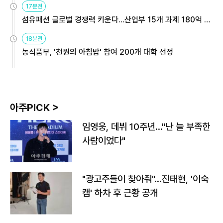
17분전
섬유패션 글로벌 경쟁력 키운다…산업부 15개 과제 180억 지
원
18분전
농식품부, '천원의 아침밥' 참여 200개 대학 선정
아주PICK >
임영웅, 데뷔 10주년…"난 늘 부족한
사람이었다"
"광고주들이 찾아줘"…진태현, '이숙
캠' 하차 후 근황 공개