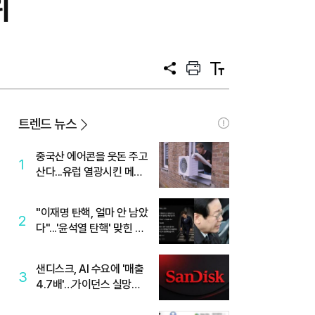
위
공
프
텍
유
린
스
트
트
크
기
트렌드 뉴스
중국산 에어콘을 웃돈 주고
1
산다...유럽 열광시킨 메이
디
"이재명 탄핵, 얼마 안 남았
2
다"...'윤석열 탄핵' 맞힌 무
당, '성지글' 등장
샌디스크, AI 수요에 '매출
3
4.7배'…가이던스 실망에
'주가는 하락'