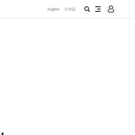
로
English
日本語
그
검
전
인
색
체
메
뉴