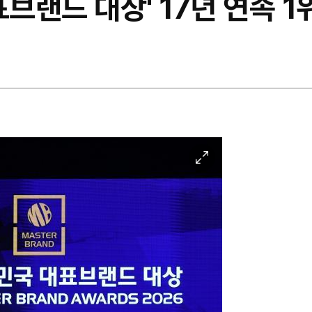
표브랜드 대상' 17년 연속 1
이
미
지
확
대