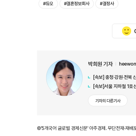
#듀오
#결혼정보회사
#결정사
박희원 기자
heewon
[속보] 충청·강원·전북 
[속보]서울 지하철 1호
기자의 다른기사
©'5개국어 글로벌 경제신문' 아주경제. 무단전재·재배