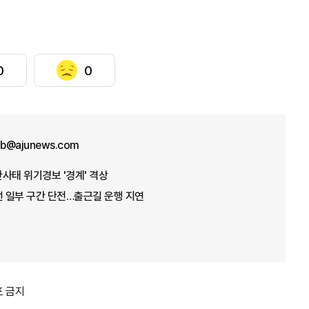
0
0
b@ajunews.com
산사태 위기경보 '경계' 격상
선 일부 구간 단전…출근길 운행 지연
포 금지