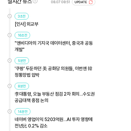
실시간 뉴스
08.07 08:51
UPDATE
3초전
[인사] 외교부
16초전
"엔비디아의 기지국 데이터센터, 중국과 공동
개발"
5분전
'쿠팡' 두둔하던 美 공화당 의원들, 이번엔 韓
정통망법 압박
8분전
李대통령, 오늘 부동산 점검 2차 회의…수도권
공급대책 중점 논의
14분전
네이버 영업이익 5203억원…AI 투자 영향에
전년比 0.2% 감소