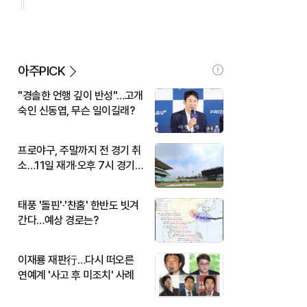
아주PICK
"경솔한 언행 깊이 반성"…고개
숙인 신동엽, 무슨 일이길래?
프로야구, 주말까지 전 경기 취
소…11일 재개·오후 7시 경기
시작
태풍 '돌핀'·'찬홈' 한반도 빗겨
간다…예상 경로는?
이재룡 재판行…다시 떠오른
연예계 '사고 후 미조치' 사례