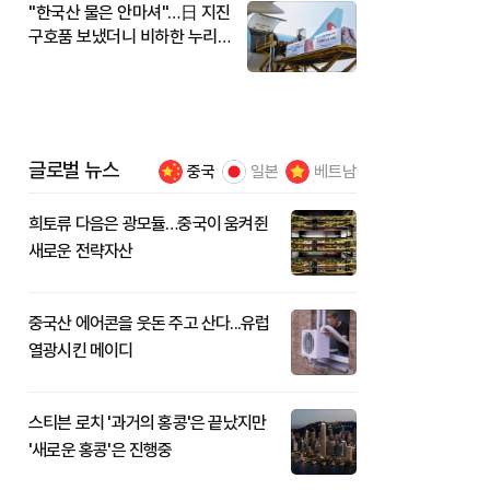
"한국산 물은 안마셔"…日 지진
구호품 보냈더니 비하한 누리
꾼
글로벌 뉴스
중국
일본
베트남
희토류 다음은 광모듈…중국이 움켜쥔
새로운 전략자산
중국산 에어콘을 웃돈 주고 산다...유럽
열광시킨 메이디
스티븐 로치 '과거의 홍콩'은 끝났지만
'새로운 홍콩'은 진행중