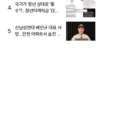
국가가 청년 상대로 '통
4
수'?...청년미래적금 12%
준다더니 "응, 오류야"
신남성연대 배인규 대표 사
5
망…인천 아파트서 숨진 채
발견