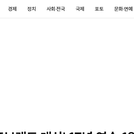
경제
정치
사회·전국
국제
포토
문화·연예