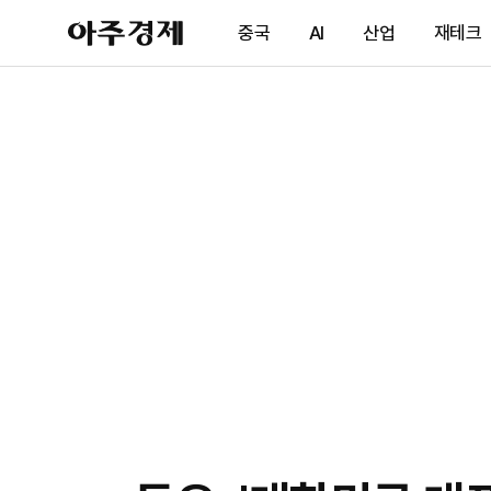
아
중국
AI
산업
재테크
주
경
제