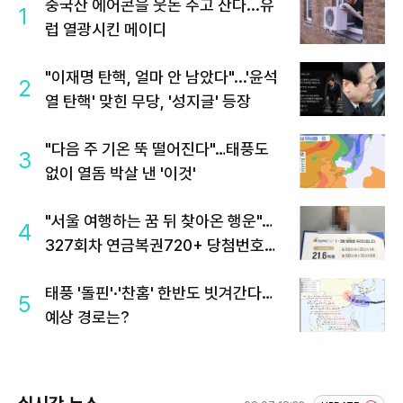
중국산 에어콘을 웃돈 주고 산다...유
1
럽 열광시킨 메이디
"이재명 탄핵, 얼마 안 남았다"...'윤석
2
열 탄핵' 맞힌 무당, '성지글' 등장
"다음 주 기온 뚝 떨어진다"…태풍도
3
없이 열돔 박살 낸 '이것'
"서울 여행하는 꿈 뒤 찾아온 행운"…
4
327회차 연금복권720+ 당첨번호조
회 주목
태풍 '돌핀'·'찬홈' 한반도 빗겨간다…
5
예상 경로는?