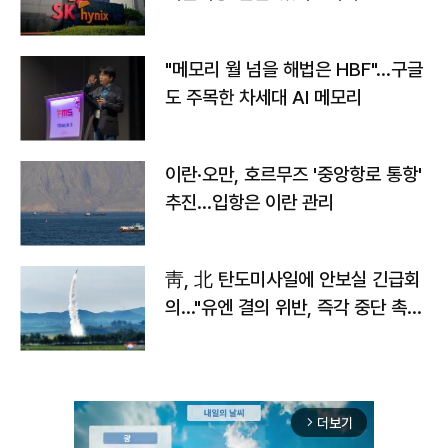
자
"메모리 월 넘을 해법은 HBF"…구글
도 주목한 차세대 AI 메모리
이란·오만, 호르무즈 '중앙항로 통항'
추진…입항은 이란 관리
靑, 北 탄도미사일에 안보실 긴급회
의…"유엔 결의 위반, 즉각 중단 촉
구"
더보기
arrow_forward_ios