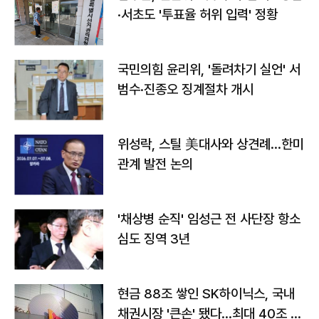
·서초도 '투표율 허위 입력' 정황
국민의힘 윤리위, '돌려차기 실언' 서
범수·진종오 징계절차 개시
위성락, 스틸 美대사와 상견례…한미
관계 발전 논의
'채상병 순직' 임성근 전 사단장 항소
심도 징역 3년
현금 88조 쌓인 SK하이닉스, 국내
채권시장 '큰손' 됐다…최대 40조 투