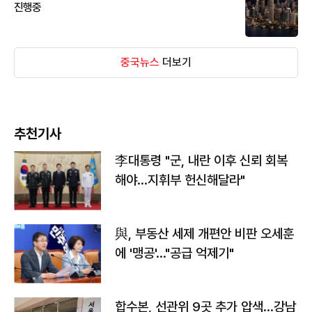
진행중
중국뉴스
더보기
추천기사
李대통령 "군, 내란 이후 신뢰 회복
해야…지휘부 헌신해달라"
與, 부동산 세제 개편안 비판 오세훈
에 '맹공'…"공급 억제기"
합수본, 선관위 9곳 추가 압색…강남