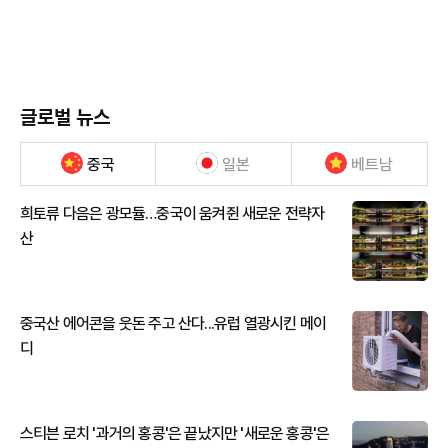
글로벌 뉴스
중국
일본
베트남
희토류 다음은 광모듈…중국이 움켜쥔 새로운 전략자
산
중국산 에어콘을 웃돈 주고 산다...유럽 열광시킨 메이
디
스티븐 로치 '과거의 홍콩'은 끝났지만 '새로운 홍콩'은