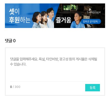
댓글
0
0
/ 300
등록