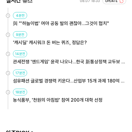
실시간 뉴스
08.07 18:33
UPDATE
4분전
與 "'하늘이법' 여야 공동 발의 괜찮아…그것이 협치"
9분전
'캐시딜' 캐시워크 돈 버는 퀴즈, 정답은?
14분전
관세전쟁 '엔드게임' 윤곽 나오나…한국 新통상정책 교두보 활
용해야
17분전
섬유패션 글로벌 경쟁력 키운다…산업부 15개 과제 180억 지
원
18분전
농식품부, '천원의 아침밥' 참여 200개 대학 선정