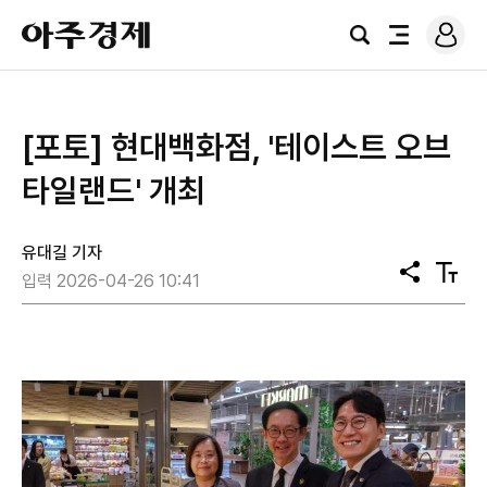
로
아
그
검
전
주
인
색
체
경
메
제
뉴
[포토] 현대백화점, '테이스트 오브
타일랜드' 개최
유대길 기자
공
텍
입력 2026-04-26 10:41
유
스
트
크
기