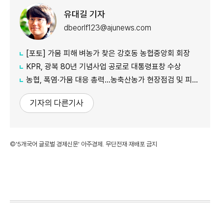
유대길 기자
dbeorlf123@ajunews.com
[포토] 가뭄 피해 벼농가 찾은 강호동 농협중앙회 회장
KPR, 광복 80년 기념사업 공로로 대통령표창 수상
농협, 폭염·가뭄 대응 총력...농축산농가 현장점검 및 피해 예방 강화
기자의 다른기사
©'5개국어 글로벌 경제신문' 아주경제. 무단전재·재배포 금지