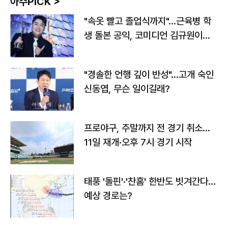
아주PICK >
"속옷 빨고 졸업식까지"…근육병 학
생 돌본 공익, 코미디언 김규원이었
다
"경솔한 언행 깊이 반성"…고개 숙인
신동엽, 무슨 일이길래?
프로야구, 주말까지 전 경기 취소…
11일 재개·오후 7시 경기 시작
태풍 '돌핀'·'찬홈' 한반도 빗겨간다…
예상 경로는?