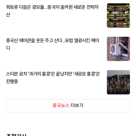
희토류 다음은 광모듈…중국이 움켜쥔 새로운 전략자
산
중국산 에어콘을 웃돈 주고 산다...유럽 열광시킨 메이
디
스티븐 로치 '과거의 홍콩'은 끝났지만 '새로운 홍콩'은
진행중
중국뉴스
더보기