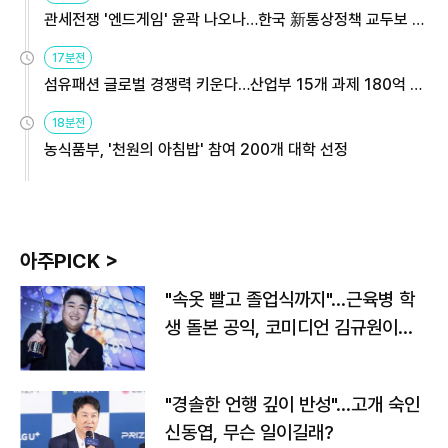
관세전쟁 '엔드게임' 윤곽 나오나…한국 新통상정책 교두보 활
용해야
17분전
섬유패션 글로벌 경쟁력 키운다…산업부 15개 과제 180억 지
원
18분전
농식품부, '천원의 아침밥' 참여 200개 대학 선정
아주PICK >
"속옷 빨고 졸업식까지"…근육병 학
생 돌본 공익, 코미디언 김규원이었
다
"경솔한 언행 깊이 반성"…고개 숙인
신동엽, 무슨 일이길래?