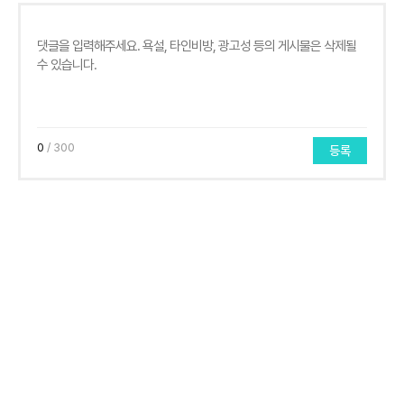
0
/ 300
등록