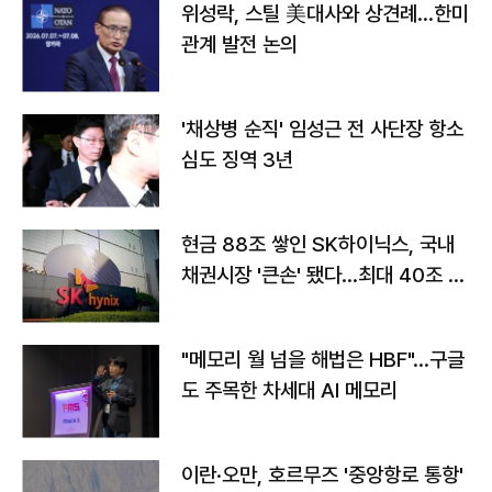
위성락, 스틸 美대사와 상견례…한미
관계 발전 논의
'채상병 순직' 임성근 전 사단장 항소
심도 징역 3년
현금 88조 쌓인 SK하이닉스, 국내
채권시장 '큰손' 됐다…최대 40조 투
자
"메모리 월 넘을 해법은 HBF"…구글
도 주목한 차세대 AI 메모리
이란·오만, 호르무즈 '중앙항로 통항'