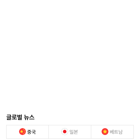
글로벌 뉴스
중국
일본
베트남