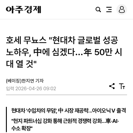
로
아
그
검
전
주
인
색
체
경
메
제
뉴
호세 무뇨스 "현대차 글로벌 성공
노하우, 中에 심겠다...年 50만 시
대 열 것"
(베이징)한지연 기자
공
텍
입력 2026-04-26 09:02
유
스
트
크
기
현대차 '수입차의 무덤', 中 시장 재공략...아이오닉 V 출격
"현지 파트너십 강화 통해 근원적 경쟁력 강화...車·AI·
수소 확장"