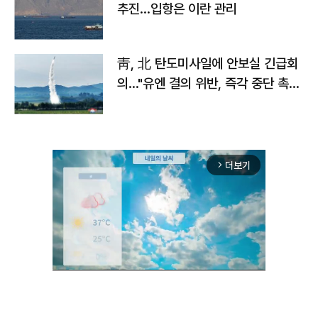
추진…입항은 이란 관리
靑, 北 탄도미사일에 안보실 긴급회
의…"유엔 결의 위반, 즉각 중단 촉
구"
더보기
arrow_forward_ios
Unmute