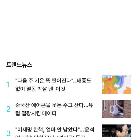
트렌드뉴스
"다음 주 기온 뚝 떨어진다"…태풍도
1
없이 열돔 박살 낸 '이것'
중국산 에어콘을 웃돈 주고 산다...유
2
럽 열광시킨 메이디
"이재명 탄핵, 얼마 안 남았다"...'윤석
3