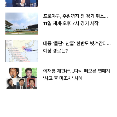
프로야구, 주말까지 전 경기 취소…
11일 재개·오후 7시 경기 시작
태풍 '돌핀'·'찬홈' 한반도 빗겨간다…
예상 경로는?
이재룡 재판行…다시 떠오른 연예계
'사고 후 미조치' 사례