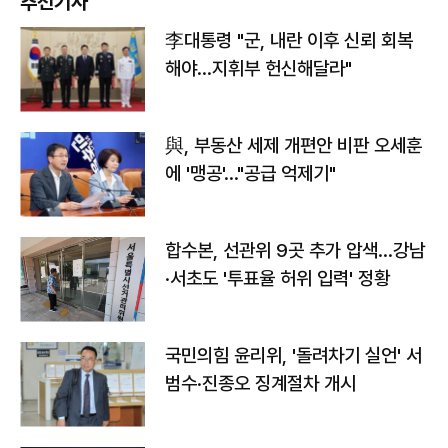
추천기사
李대통령 "군, 내란 이후 신뢰 회복
해야…지휘부 헌신해달라"
與, 부동산 세제 개편안 비판 오세훈
에 '맹공'…"공급 억제기"
합수본, 선관위 9곳 추가 압색…강남
·서초도 '투표율 허위 입력' 정황
국민의힘 윤리위, '돌려차기 실언' 서
범수·진종오 징계절차 개시