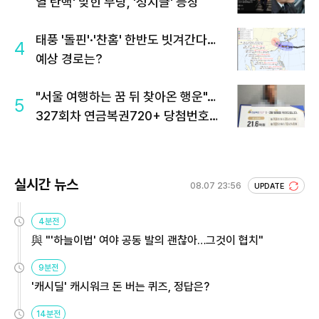
열 탄핵' 맞힌 무당, '성지글' 등장
태풍 '돌핀'·'찬홈' 한반도 빗겨간다…
4
예상 경로는?
"서울 여행하는 꿈 뒤 찾아온 행운"…
5
327회차 연금복권720+ 당첨번호조
회 주목
실시간 뉴스
08.07 23:56
UPDATE
4분전
與 "'하늘이법' 여야 공동 발의 괜찮아…그것이 협치"
9분전
'캐시딜' 캐시워크 돈 버는 퀴즈, 정답은?
14분전