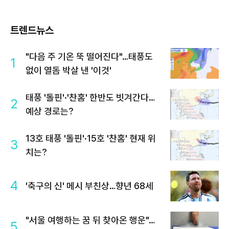
트렌드뉴스
"다음 주 기온 뚝 떨어진다"…태풍도
1
없이 열돔 박살 낸 '이것'
태풍 '돌핀'·'찬홈' 한반도 빗겨간다…
2
예상 경로는?
13호 태풍 '돌핀'·15호 '찬홈' 현재 위
3
치는?
4
'축구의 신' 메시 부친상…향년 68세
"서울 여행하는 꿈 뒤 찾아온 행운"…
5