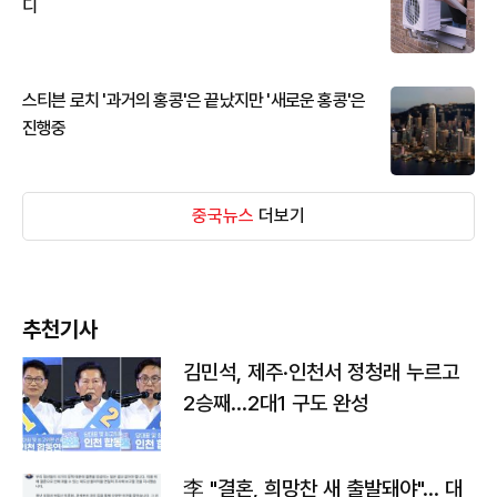
디
스티븐 로치 '과거의 홍콩'은 끝났지만 '새로운 홍콩'은
진행중
중국뉴스
더보기
추천기사
김민석, 제주·인천서 정청래 누르고
2승째…2대1 구도 완성
李 "결혼, 희망찬 새 출발돼야"… 대