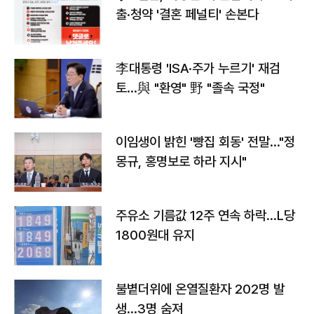
출·청약 '결혼 페널티' 손본다
李대통령 'ISA·주가 누르기' 재검
토…與 "환영" 野 "졸속 국정"
이임생이 밝힌 '빵집 회동' 전말…"정
몽규, 홍명보로 하라 지시"
주유소 기름값 12주 연속 하락…L당
1800원대 유지
불볕더위에 온열질환자 202명 발
생…3명 숨져