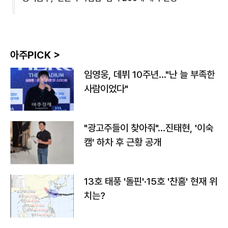
아주PICK >
임영웅, 데뷔 10주년…"난 늘 부족한
사람이었다"
"광고주들이 찾아줘"…진태현, '이숙
캠' 하차 후 근황 공개
13호 태풍 '돌핀'·15호 '찬홈' 현재 위
치는?