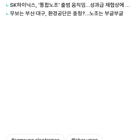
SK하이닉스, '통합노조' 출범 움직임…성과급 재협상에 내부 반발
무보는 부산·대구, 환경공단은 충청?…노조는 부글부글