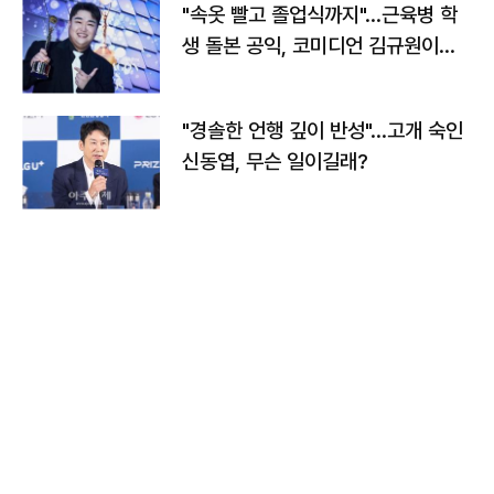
"속옷 빨고 졸업식까지"…근육병 학
생 돌본 공익, 코미디언 김규원이었
다
"경솔한 언행 깊이 반성"…고개 숙인
신동엽, 무슨 일이길래?