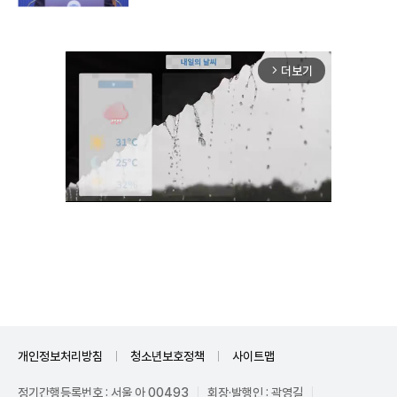
더보기
arrow_forward_ios
Unmute
개인정보처리방침
청소년보호정책
사이트맵
정기간행등록번호 : 서울 아 00493
회장·발행인 : 곽영길