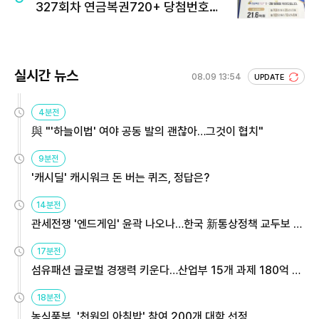
327회차 연금복권720+ 당첨번호조
회 주목
실시간 뉴스
08.09 13:54
UPDATE
4분전
與 "'하늘이법' 여야 공동 발의 괜찮아…그것이 협치"
9분전
'캐시딜' 캐시워크 돈 버는 퀴즈, 정답은?
14분전
관세전쟁 '엔드게임' 윤곽 나오나…한국 新통상정책 교두보 활
용해야
17분전
섬유패션 글로벌 경쟁력 키운다…산업부 15개 과제 180억 지
원
18분전
농식품부, '천원의 아침밥' 참여 200개 대학 선정