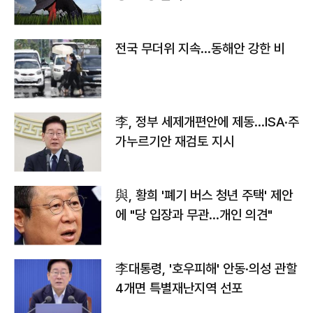
전국 무더위 지속…동해안 강한 비
李, 정부 세제개편안에 제동…ISA·주
가누르기안 재검토 지시
與, 황희 '폐기 버스 청년 주택' 제안
에 "당 입장과 무관…개인 의견"
李대통령, '호우피해' 안동·의성 관할
4개면 특별재난지역 선포