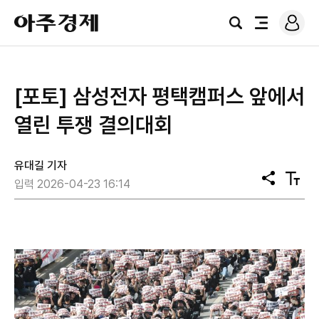
로
아
그
검
전
주
인
색
체
경
메
제
뉴
[포토] 삼성전자 평택캠퍼스 앞에서
열린 투쟁 결의대회
유대길 기자
공
텍
입력 2026-04-23 16:14
유
스
트
크
기