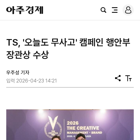
로
아
그
검
전
주
인
색
체
경
메
제
뉴
TS, '오늘도 무사고' 캠페인 행안부
장관상 수상
우주성 기자
공
텍
입력 2026-04-23 14:21
유
스
트
크
기