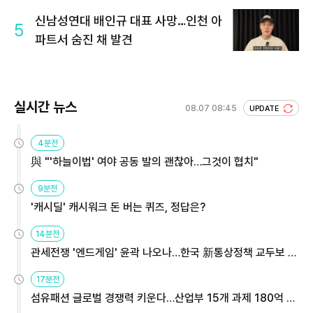
신남성연대 배인규 대표 사망…인천 아
5
파트서 숨진 채 발견
실시간 뉴스
08.07 08:45
UPDATE
4분전
與 "'하늘이법' 여야 공동 발의 괜찮아…그것이 협치"
9분전
'캐시딜' 캐시워크 돈 버는 퀴즈, 정답은?
14분전
관세전쟁 '엔드게임' 윤곽 나오나…한국 新통상정책 교두보 활
용해야
17분전
섬유패션 글로벌 경쟁력 키운다…산업부 15개 과제 180억 지