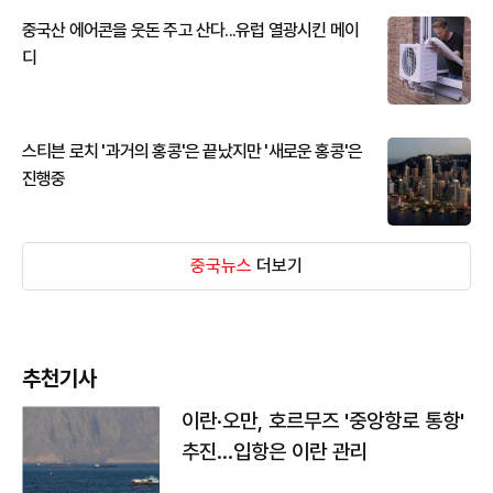
중국산 에어콘을 웃돈 주고 산다...유럽 열광시킨 메이
디
스티븐 로치 '과거의 홍콩'은 끝났지만 '새로운 홍콩'은
진행중
중국뉴스
더보기
추천기사
이란·오만, 호르무즈 '중앙항로 통항'
추진…입항은 이란 관리