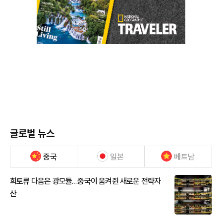
글로벌 뉴스
중국
일본
베트남
희토류 다음은 광모듈…중국이 움켜쥔 새로운 전략자
산