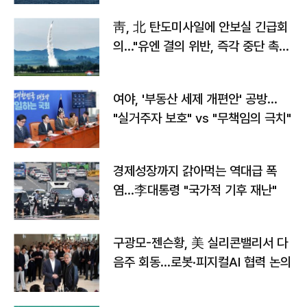
靑, 北 탄도미사일에 안보실 긴급회
의…"유엔 결의 위반, 즉각 중단 촉
구"
여야, '부동산 세제 개편안' 공방…
"실거주자 보호" vs "무책임의 극치"
경제성장까지 갉아먹는 역대급 폭
염…李대통령 "국가적 기후 재난"
구광모-젠슨황, 美 실리콘밸리서 다
음주 회동…로봇·피지컬AI 협력 논의