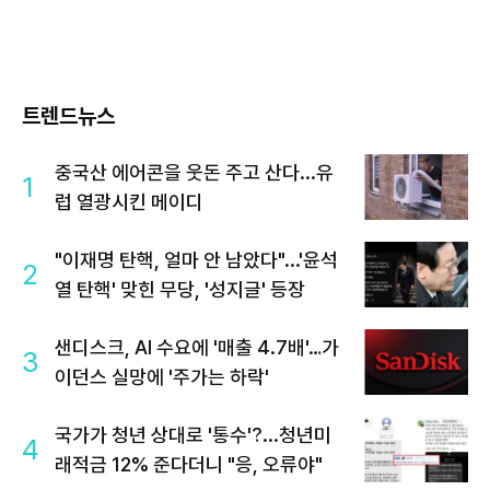
트렌드뉴스
중국산 에어콘을 웃돈 주고 산다...유
1
럽 열광시킨 메이디
"이재명 탄핵, 얼마 안 남았다"...'윤석
2
열 탄핵' 맞힌 무당, '성지글' 등장
샌디스크, AI 수요에 '매출 4.7배'…가
3
이던스 실망에 '주가는 하락'
국가가 청년 상대로 '통수'?...청년미
4
래적금 12% 준다더니 "응, 오류야"