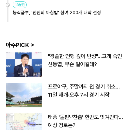
원
18분전
농식품부, '천원의 아침밥' 참여 200개 대학 선정
아주PICK >
"경솔한 언행 깊이 반성"…고개 숙인
신동엽, 무슨 일이길래?
프로야구, 주말까지 전 경기 취소…
11일 재개·오후 7시 경기 시작
태풍 '돌핀'·'찬홈' 한반도 빗겨간다…
예상 경로는?