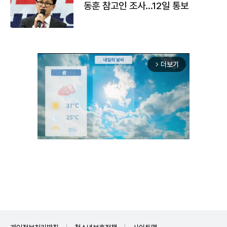
동훈 참고인 조사...12일 통보
더보기
arrow_forward_ios
Unmute