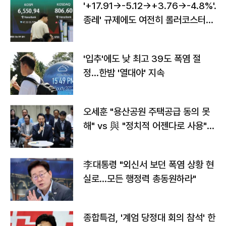
'+17.91→-5.12→+3.76→-4.8%'…'
종레' 규제에도 여전히 롤러코스터
타는 코스피
'입추'에도 낮 최고 39도 폭염 절
정…한밤 '열대야' 지속
오세훈 "용산공원 주택공급 동의 못
해" vs 與 "정치적 어젠다로 사용"
맞불
李대통령 "외신서 보던 폭염 상황 현
실로…모든 행정력 총동원하라"
종합특검, '계엄 당정대 회의 참석' 한