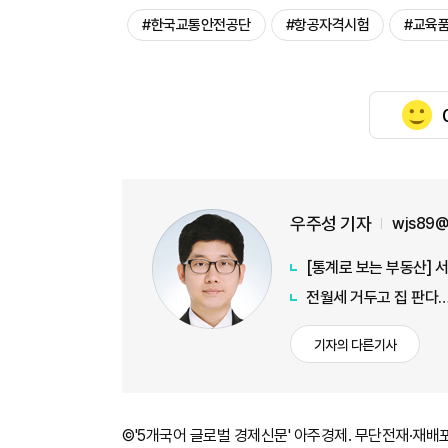
#한국교통안전공단
#항공자격시험
#교육
우주성 기자
wjs89@
전월세 거두고 집 판다…
기자의 다른기사
©'5개국어 글로벌 경제신문' 아주경제. 무단전재·재배