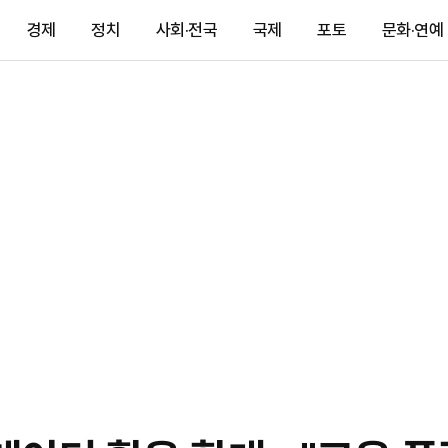
경제
정치
사회·전국
국제
포토
문화·연예