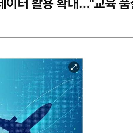
데이터 활용 확대…"교육 품
이
미
지
확
대