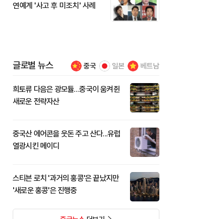
연예계 '사고 후 미조치' 사례
글로벌 뉴스
중국
일본
베트남
희토류 다음은 광모듈…중국이 움켜쥔
새로운 전략자산
중국산 에어콘을 웃돈 주고 산다...유럽
열광시킨 메이디
스티븐 로치 '과거의 홍콩'은 끝났지만
'새로운 홍콩'은 진행중