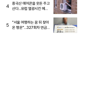
중국산 에어콘을 웃돈 주고
4
산다...유럽 열광시킨 메이
디
"서울 여행하는 꿈 뒤 찾아
5
온 행운"…327회차 연금
복권720+ 당첨번호조회
주목