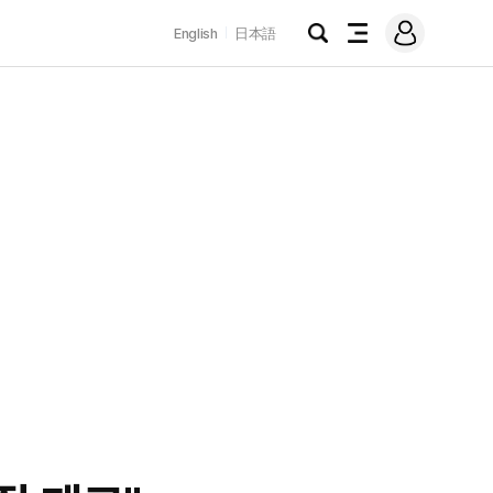
로
English
日本語
그
검
전
인
색
체
메
뉴