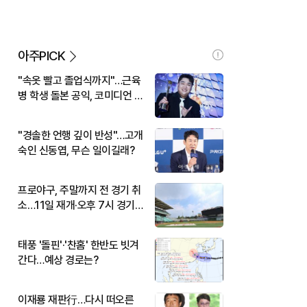
아주PICK
"속옷 빨고 졸업식까지"…근육
병 학생 돌본 공익, 코미디언 김
규원이었다
"경솔한 언행 깊이 반성"…고개
숙인 신동엽, 무슨 일이길래?
프로야구, 주말까지 전 경기 취
소…11일 재개·오후 7시 경기
시작
태풍 '돌핀'·'찬홈' 한반도 빗겨
간다…예상 경로는?
이재룡 재판行…다시 떠오른