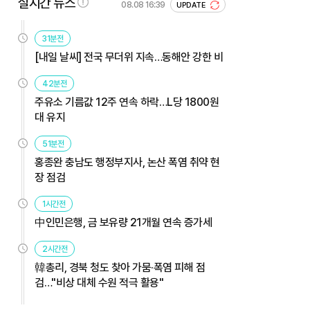
실시간 뉴스
08.08 16:39
UPDATE
31분전
[내일 날씨] 전국 무더위 지속…동해안 강한 비
42분전
주유소 기름값 12주 연속 하락…L당 1800원
대 유지
51분전
홍종완 충남도 행정부지사, 논산 폭염 취약 현
장 점검
1시간전
中인민은행, 금 보유량 21개월 연속 증가세
2시간전
韓총리, 경북 청도 찾아 가뭄·폭염 피해 점
검…"비상 대체 수원 적극 활용"