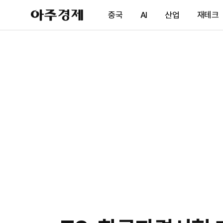
아
중국
AI
산업
재테크
주
경
제