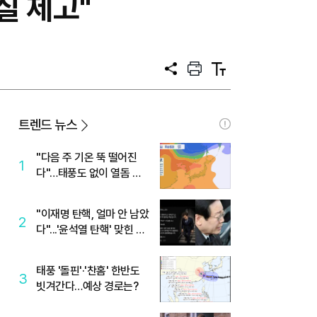
질 제고"
공
프
텍
유
린
스
트
트
크
기
트렌드 뉴스
"다음 주 기온 뚝 떨어진
1
다"…태풍도 없이 열돔 박
살 낸 '이것'
"이재명 탄핵, 얼마 안 남았
2
다"...'윤석열 탄핵' 맞힌 무
당, '성지글' 등장
태풍 '돌핀'·'찬홈' 한반도
3
빗겨간다…예상 경로는?