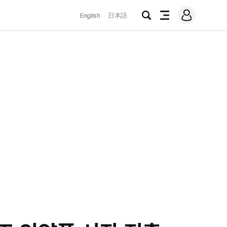
로
English
日本語
그
검
전
인
색
체
메
뉴