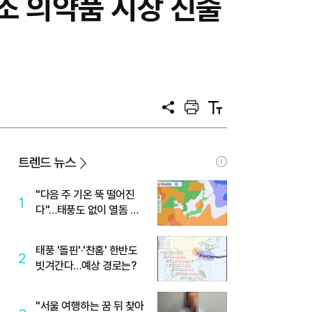
4조 의약품 시장 진출
공
프
텍
유
린
스
트
트
크
기
트렌드 뉴스
"다음 주 기온 뚝 떨어진
1
다"…태풍도 없이 열돔 박
살 낸 '이것'
태풍 '돌핀'·'찬홈' 한반도
2
빗겨간다…예상 경로는?
"서울 여행하는 꿈 뒤 찾아