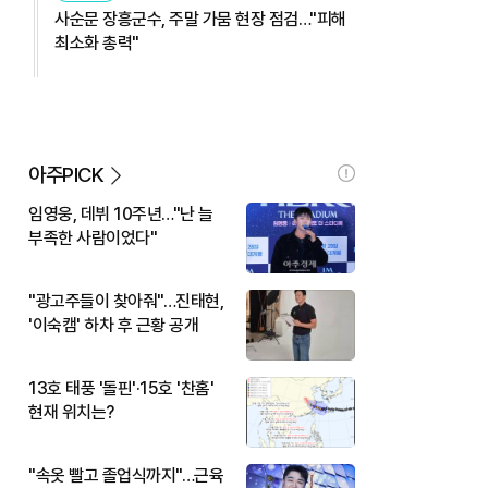
사순문 장흥군수, 주말 가뭄 현장 점검…"피해
최소화 총력"
아주PICK
임영웅, 데뷔 10주년…"난 늘
부족한 사람이었다"
"광고주들이 찾아줘"…진태현,
'이숙캠' 하차 후 근황 공개
13호 태풍 '돌핀'·15호 '찬홈'
현재 위치는?
"속옷 빨고 졸업식까지"…근육