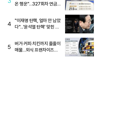
3
온 행운"…327회차 연금
복권720+ 당첨번호조회
주목
"이재명 탄핵, 얼마 안 남았
4
다"...'윤석열 탄핵' 맞힌 무
당, '성지글' 등장
버거·커피·치킨까지 줄줄이
5
매물…외식 프랜차이즈
M&A '활기'