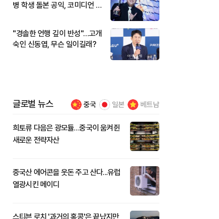
병 학생 돌본 공익, 코미디언 김
규원이었다
"경솔한 언행 깊이 반성"…고개
숙인 신동엽, 무슨 일이길래?
글로벌 뉴스
중국
일본
베트남
희토류 다음은 광모듈…중국이 움켜쥔
새로운 전략자산
중국산 에어콘을 웃돈 주고 산다...유럽
열광시킨 메이디
스티븐 로치 '과거의 홍콩'은 끝났지만