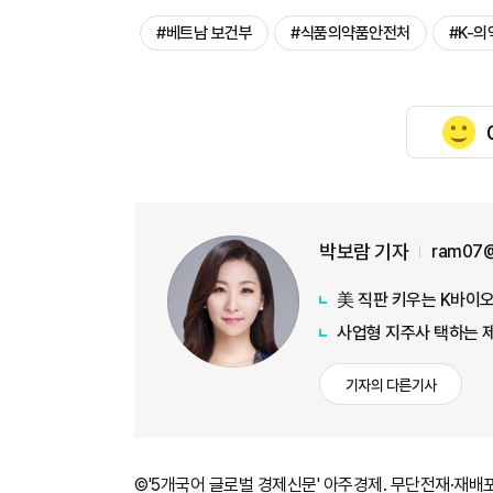
#베트남 보건부
#식품의약품안전처
#K-의
박보람 기자
ram07@
美 직판 키우는 K바이
사업형 지주사 택하는 
기자의 다른기사
©'5개국어 글로벌 경제신문' 아주경제. 무단전재·재배