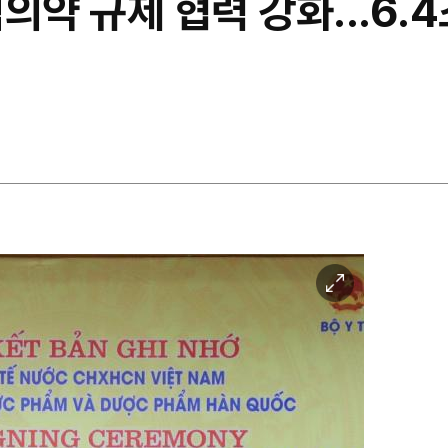
의약 규제 협력 강화...6.
이
미
지
확
대