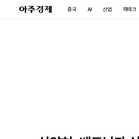
아
중국
AI
산업
재테크
주
경
제