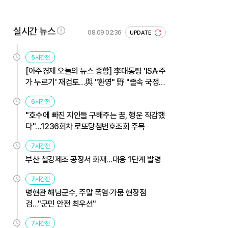
실시간 뉴스
08.09 02:36
UPDATE
5시간전
[아주경제 오늘의 뉴스 종합] 李대통령 'ISA·주
가 누르기' 재검토…與 "환영" 野 "졸속 국정"
外
6시간전
"호수에 빠진 지인들 구해주는 꿈, 행운 직감했
다"…1236회차 로또당첨번호조회 주목
7시간전
부산 철강제조 공장서 화재…대응 1단계 발령
7시간전
명현관 해남군수, 주말 폭염·가뭄 현장점
검…"군민 안전 최우선"
7시간전