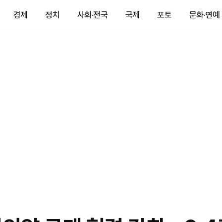
경제
정치
사회·전국
국제
포토
문화·연예