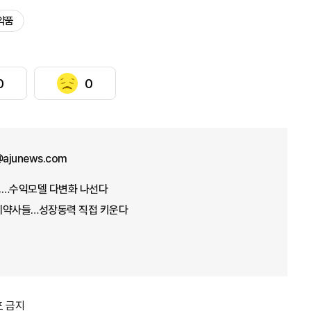
약품
0
0
ajunews.com
오…수익모델 다변화 나선다
제약사들…성장동력 직접 키운다
포 금지