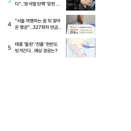
3
다"...'윤석열 탄핵' 맞힌 무
당, '성지글' 등장
"서울 여행하는 꿈 뒤 찾아
4
온 행운"…327회차 연금
복권720+ 당첨번호조회
주목
태풍 '돌핀'·'찬홈' 한반도
5
빗겨간다…예상 경로는?