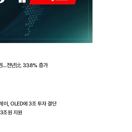
억원…전년比 338% 증가
이, OLED에 3조 투자 결단
.3조원 지원