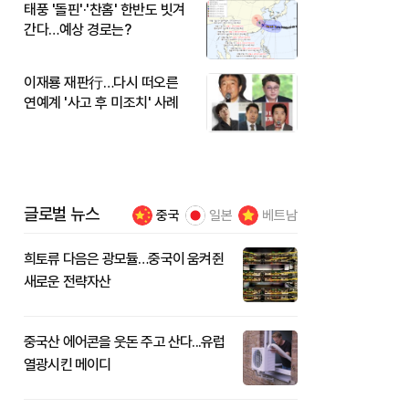
태풍 '돌핀'·'찬홈' 한반도 빗겨
간다…예상 경로는?
이재룡 재판行…다시 떠오른
연예계 '사고 후 미조치' 사례
글로벌 뉴스
중국
일본
베트남
희토류 다음은 광모듈…중국이 움켜쥔
새로운 전략자산
중국산 에어콘을 웃돈 주고 산다...유럽
열광시킨 메이디