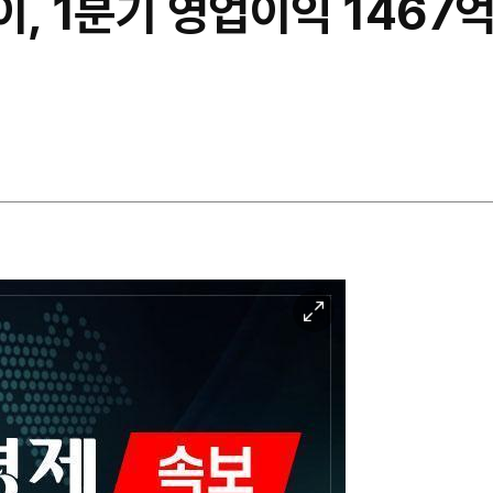
이, 1분기 영업이익 146
이
미
지
확
대