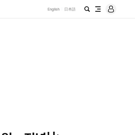
로
English
日本語
그
검
전
인
색
체
메
뉴