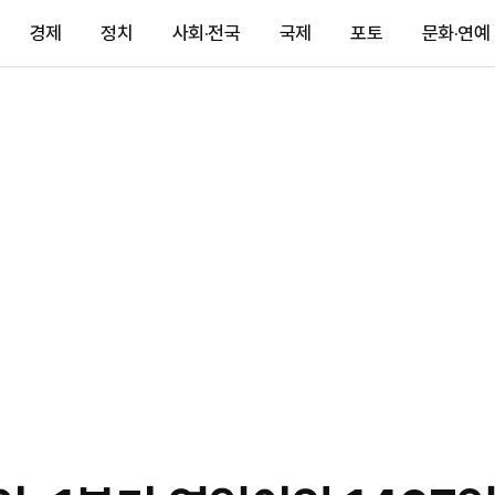
경제
정치
사회·전국
국제
포토
문화·연예