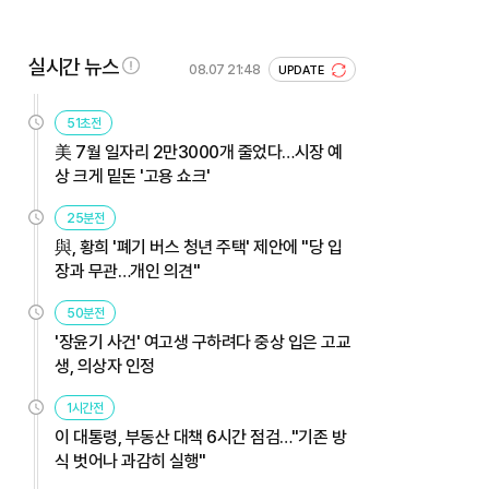
실시간 뉴스
08.07 21:48
UPDATE
51초전
美 7월 일자리 2만3000개 줄었다…시장 예
상 크게 밑돈 '고용 쇼크'
25분전
與, 황희 '폐기 버스 청년 주택' 제안에 "당 입
장과 무관…개인 의견"
50분전
'장윤기 사건' 여고생 구하려다 중상 입은 고교
생, 의상자 인정
1시간전
이 대통령, 부동산 대책 6시간 점검…"기존 방
식 벗어나 과감히 실행"