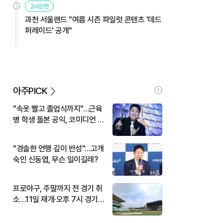
2시간전
과천 서울랜드 "여름 시즌 파일럿 콘텐츠 '데드
퍼레이드' 공개"
아주PICK
"속옷 빨고 졸업식까지"…근육
병 학생 돌본 공익, 코미디언 김
규원이었다
"경솔한 언행 깊이 반성"…고개
숙인 신동엽, 무슨 일이길래?
프로야구, 주말까지 전 경기 취
소…11일 재개·오후 7시 경기
시작