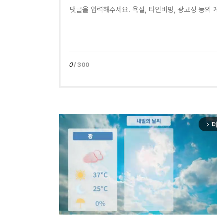
0
/ 300
더
arrow_forward_ios