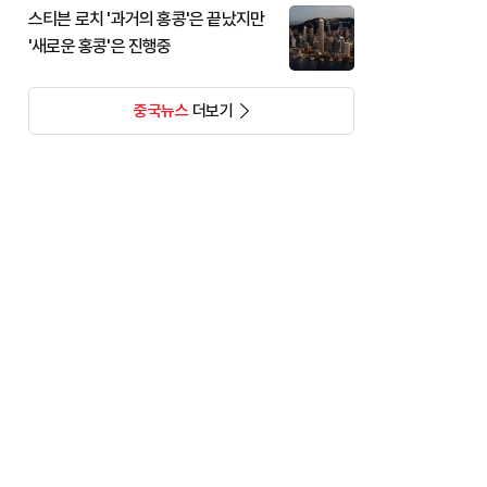
스티븐 로치 '과거의 홍콩'은 끝났지만
'새로운 홍콩'은 진행중
중국뉴스
더보기