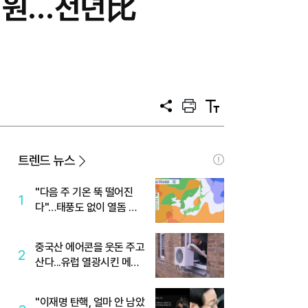
7억원…전년比
공
프
텍
유
린
스
트
트
크
기
트렌드 뉴스
"다음 주 기온 뚝 떨어진
1
다"…태풍도 없이 열돔 박
살 낸 '이것'
중국산 에어콘을 웃돈 주고
2
산다...유럽 열광시킨 메이
디
"이재명 탄핵, 얼마 안 남았