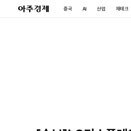
아
중국
AI
산업
재테크
주
경
제