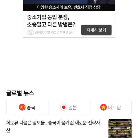
글로벌 뉴스
중국
일본
베트남
희토류 다음은 광모듈…중국이 움켜쥔 새로운 전략자
산