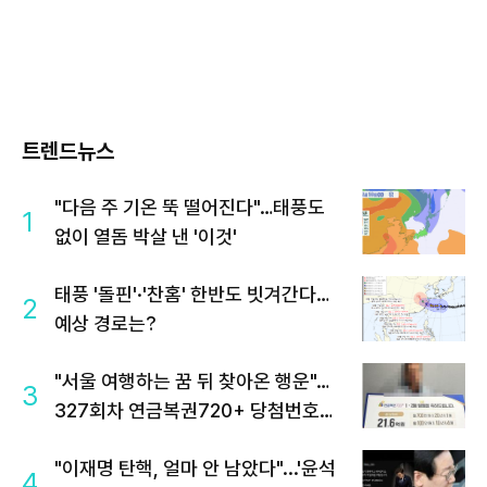
트렌드뉴스
"다음 주 기온 뚝 떨어진다"…태풍도
1
없이 열돔 박살 낸 '이것'
태풍 '돌핀'·'찬홈' 한반도 빗겨간다…
2
예상 경로는?
"서울 여행하는 꿈 뒤 찾아온 행운"…
3
327회차 연금복권720+ 당첨번호조
회 주목
"이재명 탄핵, 얼마 안 남았다"...'윤석
4