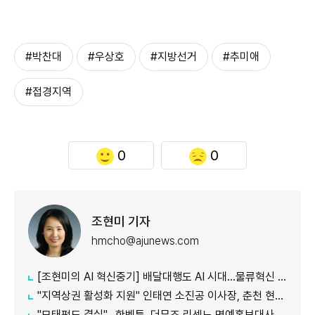
#박찬대
#우상호
#지방선거
#추미애
#접경지역
0
0
조현미 기자
hmcho@ajunews.com
[조현미의 AI 혁신중기] 배달대행도 AI 시대…물류혁신 선도하는 부릉
"지역상권 활성화 지원" 인태연 소진공 이사장, 춘천 현장방문
"모태펀드 결실"…한벤투, 더뮤즈 리센느 명예홍보대사 임명