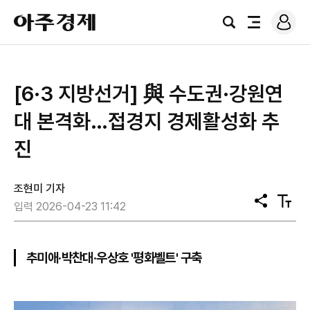
로
아
그
검
전
주
인
색
체
경
메
제
뉴
[6·3 지방선거] 與 수도권·강원연
대 본격화…접경지 경제활성화 추
진
조현미 기자
공
텍
입력 2026-04-23 11:42
유
스
트
크
기
추미애·박찬대·우상호 '평화벨트' 구축