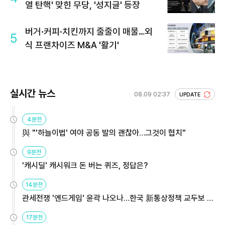
열 탄핵' 맞힌 무당, '성지글' 등장
버거·커피·치킨까지 줄줄이 매물…외
5
식 프랜차이즈 M&A '활기'
실시간 뉴스
08.09 02:37
UPDATE
4분전
與 "'하늘이법' 여야 공동 발의 괜찮아…그것이 협치"
9분전
'캐시딜' 캐시워크 돈 버는 퀴즈, 정답은?
14분전
관세전쟁 '엔드게임' 윤곽 나오나…한국 新통상정책 교두보 활
용해야
17분전