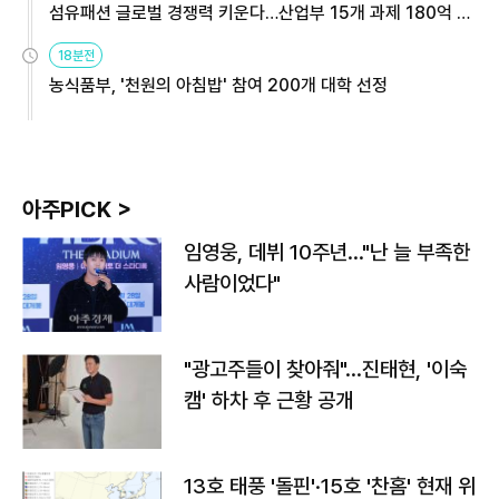
섬유패션 글로벌 경쟁력 키운다…산업부 15개 과제 180억 지
원
18분전
농식품부, '천원의 아침밥' 참여 200개 대학 선정
아주PICK >
임영웅, 데뷔 10주년…"난 늘 부족한
사람이었다"
"광고주들이 찾아줘"…진태현, '이숙
캠' 하차 후 근황 공개
13호 태풍 '돌핀'·15호 '찬홈' 현재 위