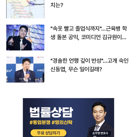
치는?
"속옷 빨고 졸업식까지"…근육병 학
생 돌본 공익, 코미디언 김규원이었
다
"경솔한 언행 깊이 반성"…고개 숙인
신동엽, 무슨 일이길래?