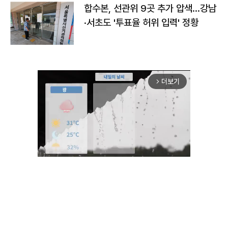
합수본, 선관위 9곳 추가 압색…강남
·서초도 '투표율 허위 입력' 정황
더보기
arrow_forward_ios
Mute