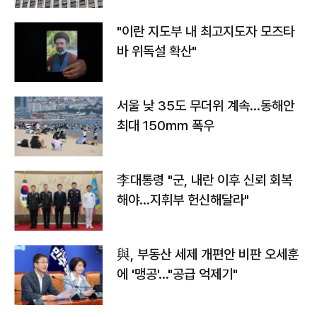
"이란 지도부 내 최고지도자 모즈타
바 위독설 확산"
서울 낮 35도 무더위 계속…동해안
최대 150㎜ 폭우
李대통령 "군, 내란 이후 신뢰 회복
해야…지휘부 헌신해달라"
與, 부동산 세제 개편안 비판 오세훈
에 '맹공'…"공급 억제기"