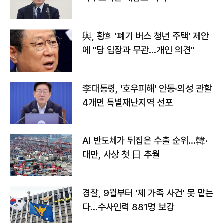
與, 황희 '폐기 버스 청년 주택' 제안
에 "당 입장과 무관…개인 의견"
李대통령, '호우피해' 안동·의성 관할
4개면 특별재난지역 선포
AI 반도체가 뒤집은 수출 순위…韓·
대만, 사상 첫 日 추월
경찰, 9월부터 '제 가족 사건' 못 맡는
다…수사인력 881명 보강