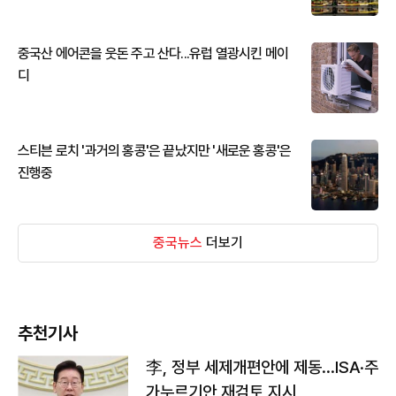
중국산 에어콘을 웃돈 주고 산다...유럽 열광시킨 메이
디
스티븐 로치 '과거의 홍콩'은 끝났지만 '새로운 홍콩'은
진행중
중국뉴스
더보기
추천기사
李, 정부 세제개편안에 제동…ISA·주
가누르기안 재검토 지시