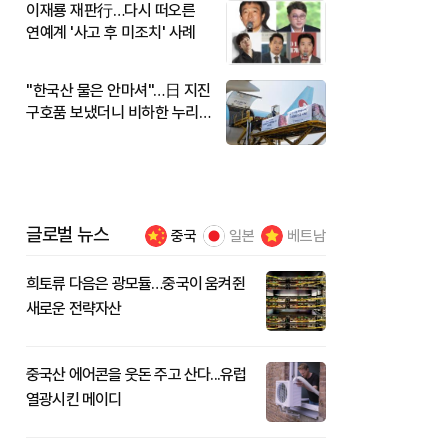
이재룡 재판行…다시 떠오른
연예계 '사고 후 미조치' 사례
"한국산 물은 안마셔"…日 지진
구호품 보냈더니 비하한 누리
꾼
글로벌 뉴스
중국
일본
베트남
희토류 다음은 광모듈…중국이 움켜쥔
새로운 전략자산
중국산 에어콘을 웃돈 주고 산다...유럽
열광시킨 메이디