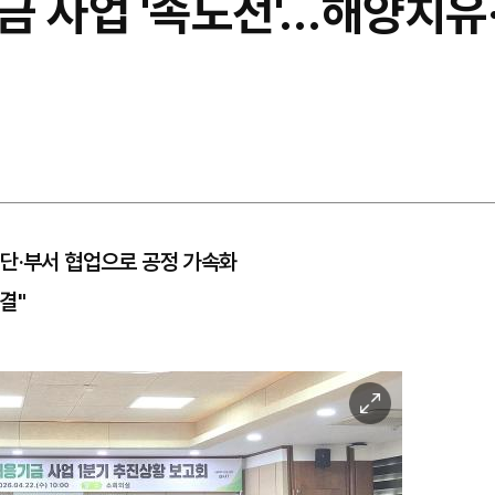
금 사업 '속도전'…해양치유
진단·부서 협업으로 공정 가속화
결"
이
미
지