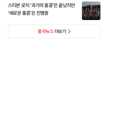
스티븐 로치 '과거의 홍콩'은 끝났지만
'새로운 홍콩'은 진행중
중국뉴스
더보기