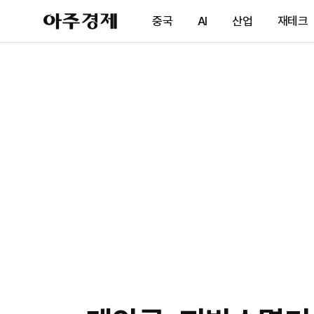
아
중국
AI
산업
재테크
주
경
제