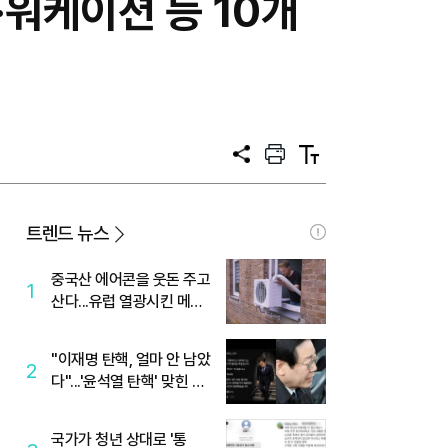
·워케이션 등 10개
공
프
텍
유
린
스
트
트
크
기
트렌드 뉴스
중국산 에어콘을 웃돈 주고
1
산다...유럽 열광시킨 메이
디
"이재명 탄핵, 얼마 안 남았
2
다"...'윤석열 탄핵' 맞힌 무
당, '성지글' 등장
국가가 청년 상대로 '통