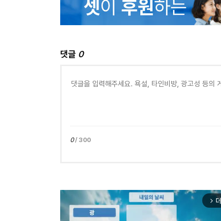
댓글
0
0
/ 300
더
arrow_forward_ios