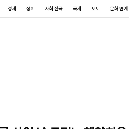
경제
정치
사회·전국
국제
포토
문화·연예