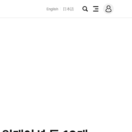
로
English
日本語
그
검
전
인
색
체
메
뉴