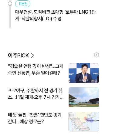
11분전
대우건설, 모잠비크 초대형 '로부마 LNG 1단
계' 낙찰의향서(LOI) 수령
아주PICK
"경솔한 언행 깊이 반성"…고개
숙인 신동엽, 무슨 일이길래?
프로야구, 주말까지 전 경기 취
소…11일 재개·오후 7시 경기
시작
태풍 '돌핀'·'찬홈' 한반도 빗겨
간다…예상 경로는?