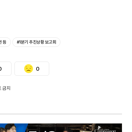
션 등
#1분기 추진상황 보고회
0
0
포 금지