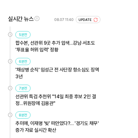
실시간 뉴스
08.07 11:40
UPDATE
5분전
합수본, 선관위 9곳 추가 압색…강남·서초도
'투표율 허위 입력' 정황
6분전
'채상병 순직' 임성근 전 사단장 항소심도 징역
3년
7분전
선관위 특검 추천위 "14일 최종 후보 2인 결
정…위원장에 김용관"
8분전
추미애, 이재명 '빚' 떠안았다?… '경기도 채무'
증가 자료 실시간 확산