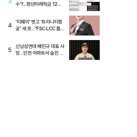
3
수'?...청년미래적금 12%
준다더니 "응, 오류야"
'티웨이' 벗고 '트리니티항
4
공' 새 옷…"FSC·LCC 틈
새, SSC 전략으로 공략"
신남성연대 배인규 대표 사
5
망…인천 아파트서 숨진 채
발견