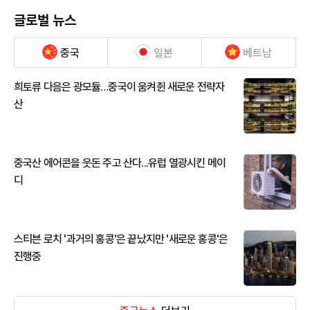
글로벌 뉴스
중국
일본
베트남
희토류 다음은 광모듈…중국이 움켜쥔 새로운 전략자
산
중국산 에어콘을 웃돈 주고 산다...유럽 열광시킨 메이
디
스티븐 로치 '과거의 홍콩'은 끝났지만 '새로운 홍콩'은
진행중