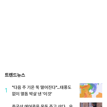
트렌드뉴스
"다음 주 기온 뚝 떨어진다"…태풍도
1
없이 열돔 박살 낸 '이것'
중국산 에어콘을 웃돈 주고 산다...유