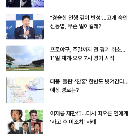
다
"경솔한 언행 깊이 반성"…고개 숙인
신동엽, 무슨 일이길래?
프로야구, 주말까지 전 경기 취소…
11일 재개·오후 7시 경기 시작
태풍 '돌핀'·'찬홈' 한반도 빗겨간다…
예상 경로는?
이재룡 재판行…다시 떠오른 연예계
'사고 후 미조치' 사례