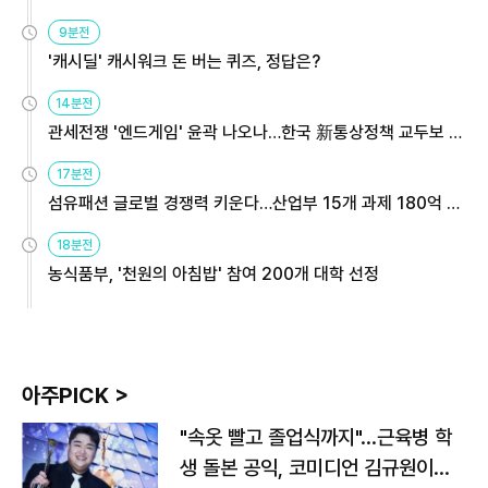
9분전
'캐시딜' 캐시워크 돈 버는 퀴즈, 정답은?
14분전
관세전쟁 '엔드게임' 윤곽 나오나…한국 新통상정책 교두보 활
용해야
17분전
섬유패션 글로벌 경쟁력 키운다…산업부 15개 과제 180억 지
원
18분전
농식품부, '천원의 아침밥' 참여 200개 대학 선정
아주PICK >
"속옷 빨고 졸업식까지"…근육병 학
생 돌본 공익, 코미디언 김규원이었