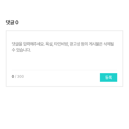
댓글
0
0
/ 300
등록