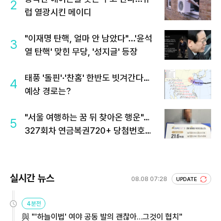
2
럽 열광시킨 메이디
"이재명 탄핵, 얼마 안 남았다"...'윤석
3
열 탄핵' 맞힌 무당, '성지글' 등장
태풍 '돌핀'·'찬홈' 한반도 빗겨간다…
4
예상 경로는?
"서울 여행하는 꿈 뒤 찾아온 행운"…
5
327회차 연금복권720+ 당첨번호조
회 주목
실시간 뉴스
08.08 07:28
UPDATE
4분전
與 "'하늘이법' 여야 공동 발의 괜찮아…그것이 협치"