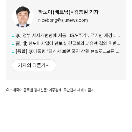
하노이(베트남)=김봉철 기자
nicebong@ajunews.com
李, 정부 세제개편안에 제동…ISA·주가누르기안 재검토 지시
靑, 北 탄도미사일에 안보실 긴급회의…"유엔 결의 위반, 즉각 중단 촉구"
[종합] 李대통령 "외신서 보던 폭염 상황 현실로…모든 행정력 총동원하라"
기자의 다른기사
©'5개국어 글로벌 경제신문' 아주경제. 무단전재·재배포 금지