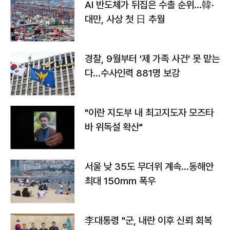
AI 반도체가 뒤집은 수출 순위…韓·
대만, 사상 첫 日 추월
경찰, 9월부터 '제 가족 사건' 못 맡는
다…수사인력 881명 보강
"이란 지도부 내 최고지도자 모즈타
바 위독설 확산"
서울 낮 35도 무더위 계속…동해안
최대 150㎜ 폭우
李대통령 "군, 내란 이후 신뢰 회복