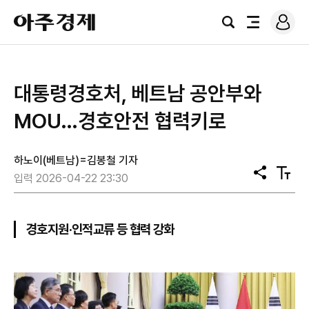
로
아
그
검
전
주
인
색
체
경
메
제
뉴
대통령경호처, 베트남 공안부와
MOU…경호안전 협력키로
하노이(베트남)=김봉철 기자
공
텍
입력 2026-04-22 23:30
유
스
트
크
기
경호지원·인적교류 등 협력 강화