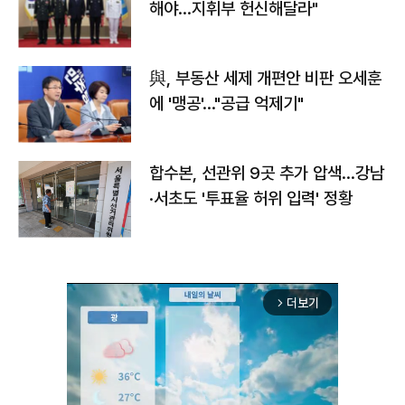
해야…지휘부 헌신해달라"
與, 부동산 세제 개편안 비판 오세훈
에 '맹공'…"공급 억제기"
합수본, 선관위 9곳 추가 압색…강남
·서초도 '투표율 허위 입력' 정황
더보기
arrow_forward_ios