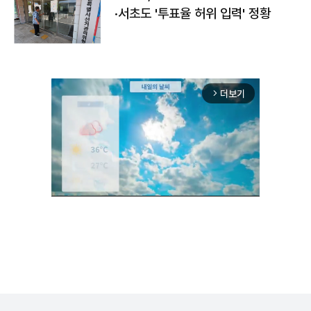
·서초도 '투표율 허위 입력' 정황
더보기
arrow_forward_ios
Unmute