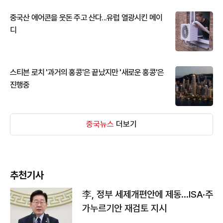
중국산 에어콘을 웃돈 주고 산다...유럽 열광시킨 메이
디
스티븐 로치 '과거의 홍콩'은 끝났지만 '새로운 홍콩'은
진행중
중국뉴스
더보기
추천기사
李, 정부 세제개편안에 제동…ISA·주
가누르기안 재검토 지시