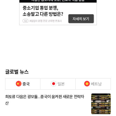
글로벌 뉴스
중국
일본
베트남
희토류 다음은 광모듈…중국이 움켜쥔 새로운 전략자
산