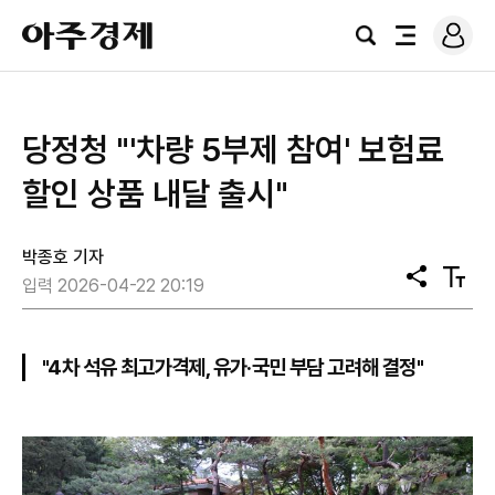
로
아
그
검
전
주
인
색
체
경
메
제
뉴
당정청 "'차량 5부제 참여' 보험료
할인 상품 내달 출시"
박종호 기자
공
텍
입력 2026-04-22 20:19
유
스
트
크
기
"4차 석유 최고가격제, 유가·국민 부담 고려해 결정"