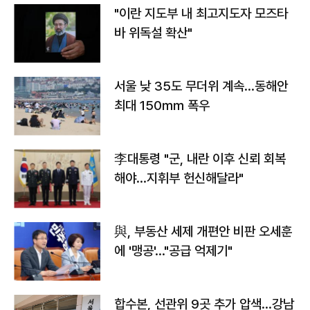
"이란 지도부 내 최고지도자 모즈타
바 위독설 확산"
서울 낮 35도 무더위 계속…동해안
최대 150㎜ 폭우
李대통령 "군, 내란 이후 신뢰 회복
해야…지휘부 헌신해달라"
與, 부동산 세제 개편안 비판 오세훈
에 '맹공'…"공급 억제기"
합수본, 선관위 9곳 추가 압색…강남