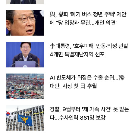
與, 황희 '폐기 버스 청년 주택' 제안
에 "당 입장과 무관…개인 의견"
李대통령, '호우피해' 안동·의성 관할
4개면 특별재난지역 선포
AI 반도체가 뒤집은 수출 순위…韓·
대만, 사상 첫 日 추월
경찰, 9월부터 '제 가족 사건' 못 맡는
다…수사인력 881명 보강