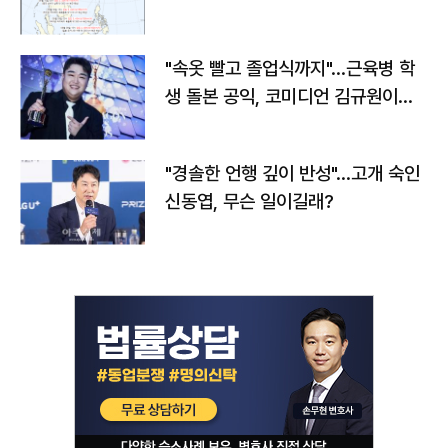
"속옷 빨고 졸업식까지"…근육병 학
생 돌본 공익, 코미디언 김규원이었
다
"경솔한 언행 깊이 반성"…고개 숙인
신동엽, 무슨 일이길래?