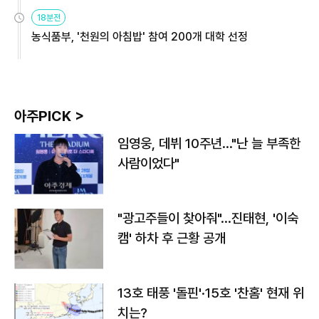
원
18분전
농식품부, '천원의 아침밥' 참여 200개 대학 선정
아주PICK >
임영웅, 데뷔 10주년…"난 늘 부족한
사람이었다"
"광고주들이 찾아줘"…진태현, '이숙
캠' 하차 후 근황 공개
13호 태풍 '돌핀'·15호 '찬홈' 현재 위
치는?