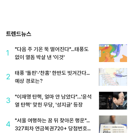
트렌드뉴스
"다음 주 기온 뚝 떨어진다"…태풍도
1
없이 열돔 박살 낸 '이것'
태풍 '돌핀'·'찬홈' 한반도 빗겨간다…
2
예상 경로는?
"이재명 탄핵, 얼마 안 남았다"...'윤석
3
열 탄핵' 맞힌 무당, '성지글' 등장
"서울 여행하는 꿈 뒤 찾아온 행운"…
4
327회차 연금복권720+ 당첨번호조