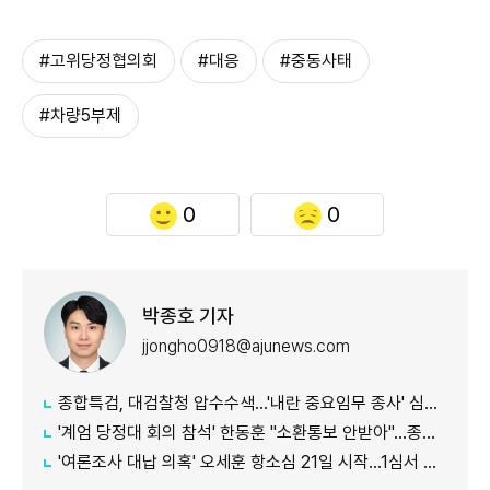
#고위당정협의회
#대응
#중동사태
#차량5부제
0
0
박종호 기자
jjongho0918@ajunews.com
종합특검, 대검찰청 압수수색...'내란 중요임무 종사' 심우정 관련 수사
'계엄 당정대 회의 참석' 한동훈 "소환통보 안받아"…종합특검 "의원실 수령했다"
'여론조사 대납 의혹' 오세훈 항소심 21일 시작...1심서 시장직 상실형