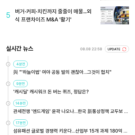
회 주목
버거·커피·치킨까지 줄줄이 매물…외
5
식 프랜차이즈 M&A '활기'
실시간 뉴스
08.08 22:58
UPDATE
4분전
與 "'하늘이법' 여야 공동 발의 괜찮아…그것이 협치"
9분전
'캐시딜' 캐시워크 돈 버는 퀴즈, 정답은?
14분전
관세전쟁 '엔드게임' 윤곽 나오나…한국 新통상정책 교두보 활
용해야
17분전
섬유패션 글로벌 경쟁력 키운다…산업부 15개 과제 180억 지