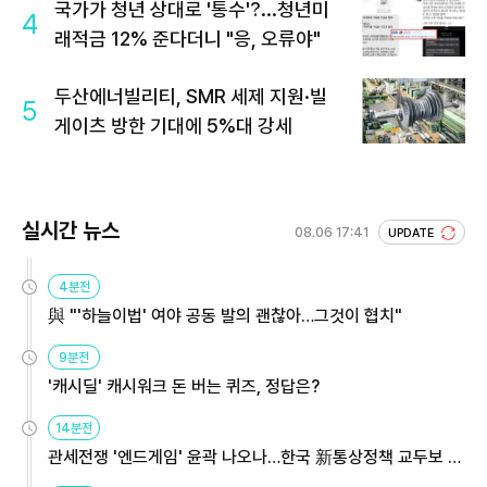
국가가 청년 상대로 '통수'?...청년미
4
래적금 12% 준다더니 "응, 오류야"
두산에너빌리티, SMR 세제 지원·빌
5
게이츠 방한 기대에 5%대 강세
실시간 뉴스
08.06 17:41
UPDATE
4분전
與 "'하늘이법' 여야 공동 발의 괜찮아…그것이 협치"
9분전
'캐시딜' 캐시워크 돈 버는 퀴즈, 정답은?
14분전
관세전쟁 '엔드게임' 윤곽 나오나…한국 新통상정책 교두보 활
용해야