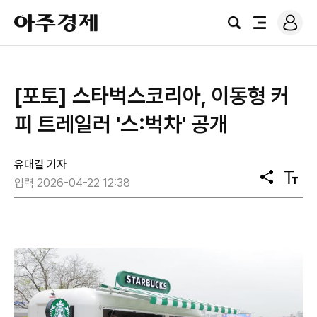
로
아
그
검
전
주
인
색
체
경
메
제
뉴
[포토] 스타벅스코리아, 이동형 커
피 트레일러 '스:벅차' 공개
유대길 기자
공
텍
입력 2026-04-22 12:38
유
스
트
크
기