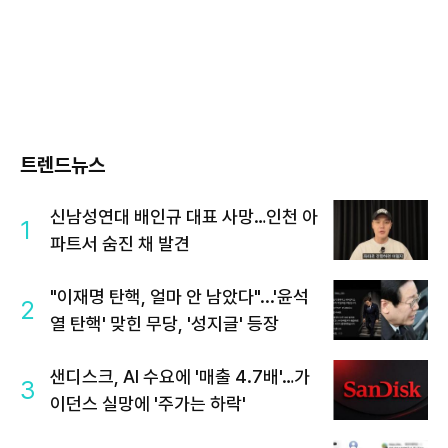
트렌드뉴스
신남성연대 배인규 대표 사망…인천 아
1
파트서 숨진 채 발견
"이재명 탄핵, 얼마 안 남았다"...'윤석
2
열 탄핵' 맞힌 무당, '성지글' 등장
샌디스크, AI 수요에 '매출 4.7배'…가
3
이던스 실망에 '주가는 하락'