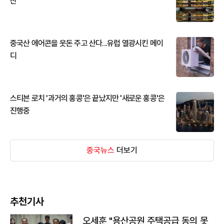
산
중국산 에어콘을 웃돈 주고 산다...유럽 열광시킨 메이
디
스티븐 로치 '과거의 홍콩'은 끝났지만 '새로운 홍콩'은
진행중
중국뉴스
더보기
추천기사
오세훈 "용산공원 주택공급 동의 못