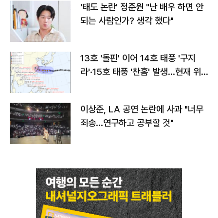
'태도 논란' 정준원 "난 배우 하면 안
되는 사람인가? 생각 했다"
13호 '돌핀' 이어 14호 태풍 '구지
라'·15호 태풍 '찬홈' 발생…현재 위
치와 이동경로는?
이상준, LA 공연 논란에 사과 "너무
죄송…연구하고 공부할 것"