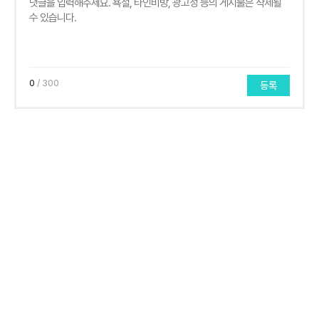
0
/ 300
등록