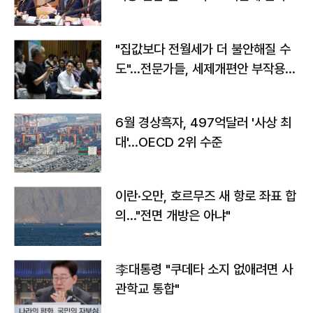
야"
"집값보다 전월세가 더 불안해질 수
도"…전문가들, 세제개편안 부작용
우려
6월 경상흑자, 497억달러 '사상 최
대'…OECD 2위 수준
이란·오만, 호르무즈 새 항로 좌표 합
의…"전면 개방은 아냐"
李대통령 "쿠데타 소지 없애려면 사
관학교 통합"