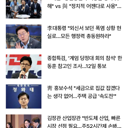
해" vs 與 "정치적 어젠다로 사용"
맞불
李대통령 "외신서 보던 폭염 상황 현
실로…모든 행정력 총동원하라"
종합특검, '계엄 당정대 회의 참석' 한
동훈 참고인 조사...12일 통보
靑 홍보수석 "세금으로 집값 잡겠다
는 생각 없어…주택 공급 '속도전'"
김정관 산업장관 "반도체 산업, 빠른
시장 선점 필요…주52시간제 손봐