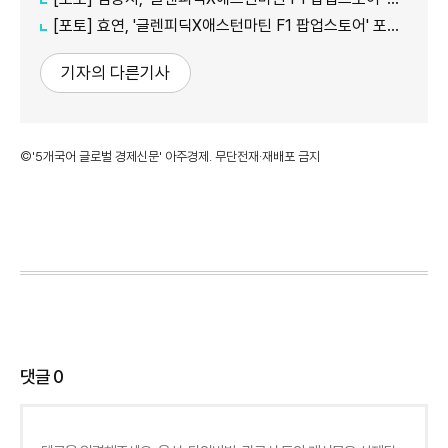
[포토] 효연, '글렌피딕X애스턴마틴 F1 팝업스토어' 포토콜 참석
기자의 다른기사
©'5개국어 글로벌 경제신문' 아주경제. 무단전재·재배포 금지
댓글
0