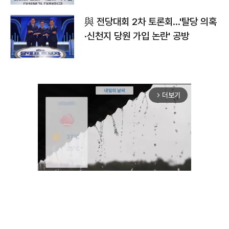
與 전당대회 2차 토론회…'탈당 의혹
·신천지 당원 가입 논란' 공방
더보기
arrow_forward_ios
Unmute