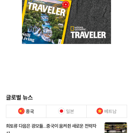
글로벌 뉴스
중국
일본
베트남
희토류 다음은 광모듈…중국이 움켜쥔 새로운 전략자