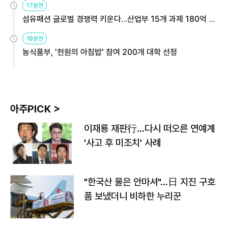
17분전
섬유패션 글로벌 경쟁력 키운다…산업부 15개 과제 180억 지
원
18분전
농식품부, '천원의 아침밥' 참여 200개 대학 선정
아주PICK >
이재룡 재판行…다시 떠오른 연예계
'사고 후 미조치' 사례
"한국산 물은 안마셔"…日 지진 구호
품 보냈더니 비하한 누리꾼