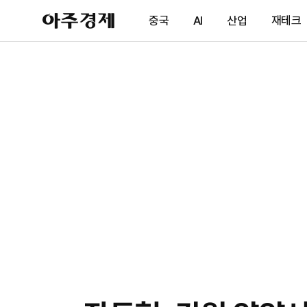
아
중국
AI
산업
재테크
주
경
제