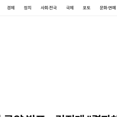
경제
정치
사회·전국
국제
포토
문화·연예