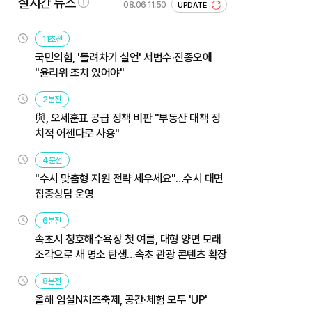
실시간 뉴스
08.06 11:50
UPDATE
11초전
국민의힘, '돌려차기 실언' 서범수·진종오에
"윤리위 조치 있어야"
2분전
與, 오세훈표 공급 정책 비판 "부동산 대책 정
치적 어젠다로 사용"
4분전
"수시 맞춤형 지원 전략 세우세요"…수시 대면
집중상담 운영
6분전
속초시 청호해수욕장 첫 여름, 대형 양면 모래
조각으로 새 명소 탄생…속초 관광 콘텐츠 확장
8분전
올해 임실N치즈축제, 공간·체험 모두 'UP'