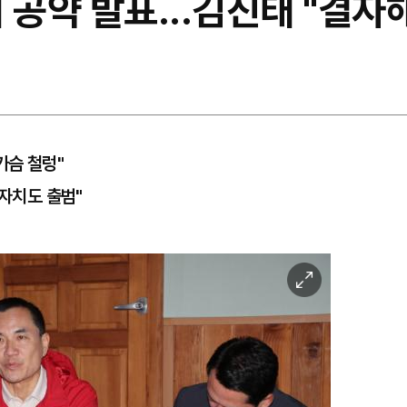
 공약 발표...김진태 "결자
가슴 철렁"
별자치도 출범"
이
미
지
확
대