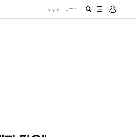
로
English
日本語
그
검
전
인
색
체
메
뉴