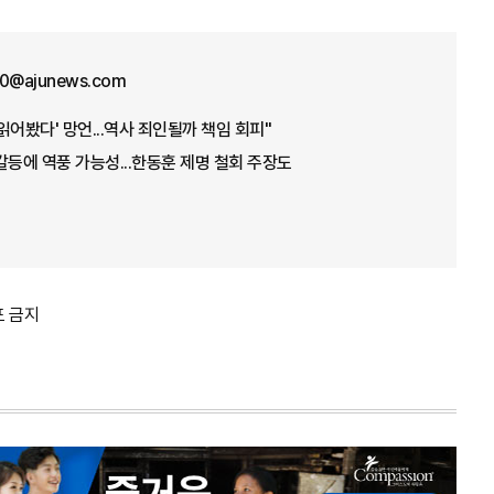
70@ajunews.com
 읽어봤다' 망언...역사 죄인될까 책임 회피"
갈등에 역풍 가능성...한동훈 제명 철회 주장도
포 금지