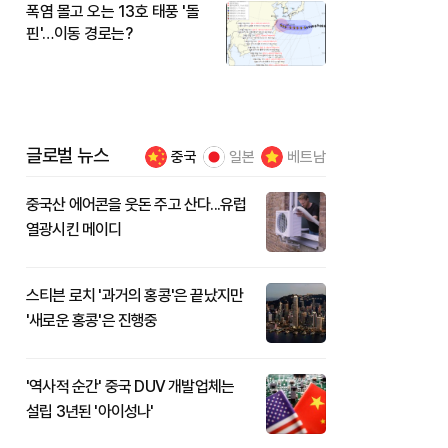
폭염 몰고 오는 13호 태풍 '돌
핀'…이동 경로는?
글로벌 뉴스
중국
일본
베트남
중국산 에어콘을 웃돈 주고 산다...유럽
열광시킨 메이디
스티븐 로치 '과거의 홍콩'은 끝났지만
'새로운 홍콩'은 진행중
'역사적 순간' 중국 DUV 개발업체는
설립 3년된 '아이성나'