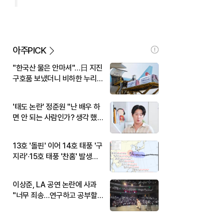
아주PICK
"한국산 물은 안마셔"…日 지진
구호품 보냈더니 비하한 누리
꾼
'태도 논란' 정준원 "난 배우 하
면 안 되는 사람인가? 생각 했
다"
13호 '돌핀' 이어 14호 태풍 '구
지라'·15호 태풍 '찬홈' 발생…
현재 위치와 이동경로는?
이상준, LA 공연 논란에 사과
"너무 죄송…연구하고 공부할
것"