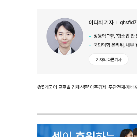
이다희 기자
qhsfid
장동혁 "李, '형소법 안
국민의힘 윤리위, 내부 
기자의 다른기사
©'5개국어 글로벌 경제신문' 아주경제. 무단전재·재배