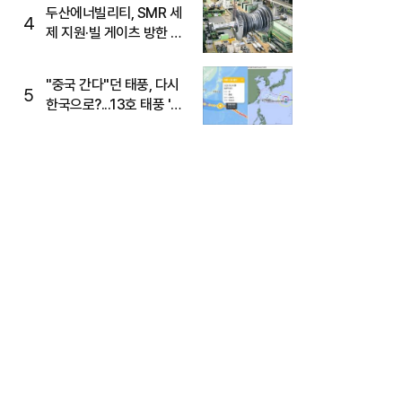
두산에너빌리티, SMR 세
4
제 지원·빌 게이츠 방한 기
대에 5%대 강세
"중국 간다"던 태풍, 다시
5
한국으로?...13호 태풍 '돌
핀' 방향 급전환