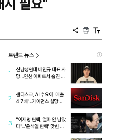
해지 필요"
공
프
텍
유
린
스
트
트
크
기
트렌드 뉴스
신남성연대 배인규 대표 사
1
망…인천 아파트서 숨진 채
발견
샌디스크, AI 수요에 '매출
2
4.7배'…가이던스 실망에
'주가는 하락'
"이재명 탄핵, 얼마 안 남았
3
다"...'윤석열 탄핵' 맞힌 무
당, '성지글' 등장