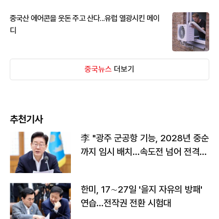
중국산 에어콘을 웃돈 주고 산다...유럽 열광시킨 메이
디
중국뉴스
더보기
추천기사
李 "광주 군공항 기능, 2028년 중순
까지 임시 배치…속도전 넘어 전격
전"
한미, 17∼27일 '을지 자유의 방패'
연습…전작권 전환 시험대