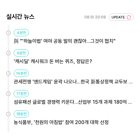
실시간 뉴스
08.10 20:08
UPDATE
4분전
與 "'하늘이법' 여야 공동 발의 괜찮아…그것이 협치"
9분전
'캐시딜' 캐시워크 돈 버는 퀴즈, 정답은?
14분전
관세전쟁 '엔드게임' 윤곽 나오나…한국 新통상정책 교두보 활
용해야
17분전
섬유패션 글로벌 경쟁력 키운다…산업부 15개 과제 180억 지
원
18분전
농식품부, '천원의 아침밥' 참여 200개 대학 선정