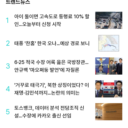
트렌드뉴스
아이 둘이면 고속도로 통행료 10% 할
1
인…오늘부터 신청 시작
2
태풍 '찬홈' 한국 오나…예상 경로 보니
6·25 적국 수장 어록 읊은 국방장관…
3
안규백 '마오쩌둥 발언'에 자질론
'거꾸로 태극기', 북한 상징이었다? 이
4
재명·김민석까지…논란의 의미는
토스뱅크, 데이터 분석 전담조직 신
5
설…수장에 카카오 출신 선임