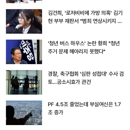
김건희, '로저비비에 가방 의혹' 김기
현 부부 재판서 "범죄 연상시키지 말
라"
'청년 버스 하우스' 논란 황희 "청년
주거 문제 헤아리지 못했다"
경찰, 축구협회 '심판 성접대' 수사 검
토…공소시효가 관건
PF 4.5조 줄었는데 부실여신은 1.7
조 증가