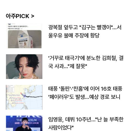
아주PICK >
광복절 앞두고 "김구는 빨갱이"…서
울우유 불매 주장에 황당
'거꾸로 태극기'에 분노한 김희철, 결
국 사과…"제 잘못"
태풍 '돌핀'·'찬홈'에 이어 16호 태풍
'페이러우'도 발생…예상 경로 보니
임영웅, 데뷔 10주년…"난 늘 부족한
사람이었다"