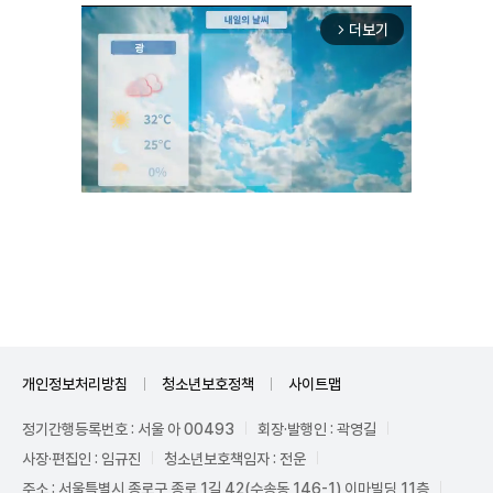
더보기
arrow_forward_ios
Unmute
개인정보처리방침
청소년보호정책
사이트맵
정기간행등록번호 : 서울 아 00493
회장·발행인 : 곽영길
사장·편집인 : 임규진
청소년보호책임자 : 전운
주소 : 서울특별시 종로구 종로 1길 42(수송동 146-1) 이마빌딩 11층