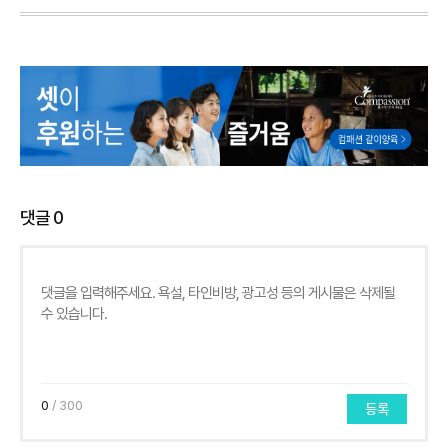
댓글
0
0
/ 300
등록