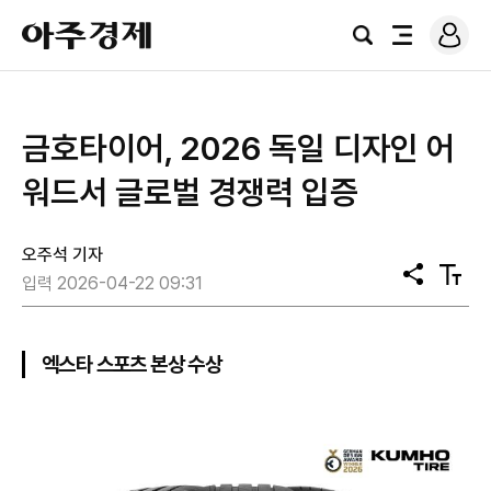
로
아
그
검
전
주
인
색
체
경
메
제
뉴
금호타이어, 2026 독일 디자인 어
워드서 글로벌 경쟁력 입증
오주석 기자
공
텍
입력 2026-04-22 09:31
유
스
트
크
기
엑스타 스포츠 본상 수상