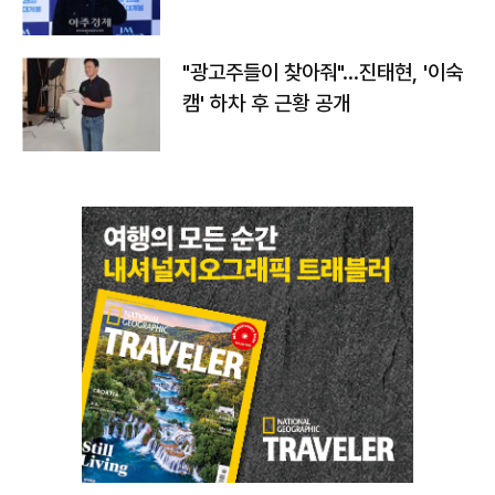
"광고주들이 찾아줘"…진태현, '이숙
캠' 하차 후 근황 공개