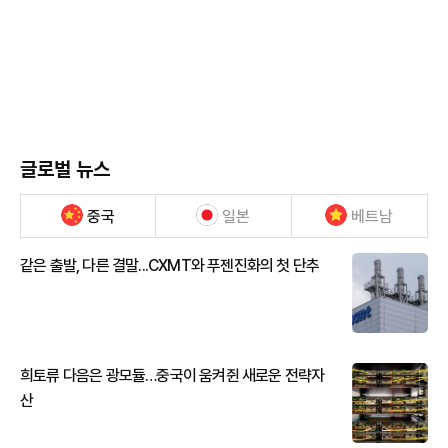
글로벌 뉴스
중국
일본
베트남
같은 출발, 다른 결말...CXMT와 푸젠진화의 첫 단추
희토류 다음은 광모듈…중국이 움켜쥔 새로운 전략자
산