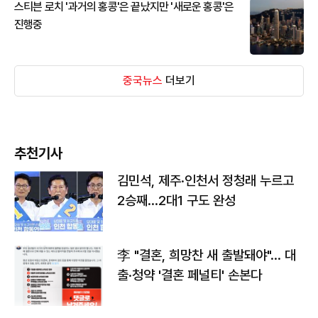
스티븐 로치 '과거의 홍콩'은 끝났지만 '새로운 홍콩'은
진행중
중국뉴스
더보기
추천기사
김민석, 제주·인천서 정청래 누르고
2승째…2대1 구도 완성
李 "결혼, 희망찬 새 출발돼야"… 대
출·청약 '결혼 페널티' 손본다