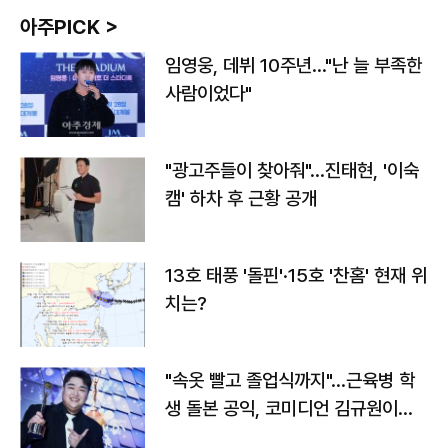
아주PICK >
임영웅, 데뷔 10주년…"난 늘 부족한
사람이었다"
"광고주들이 찾아줘"…진태현, '이숙
캠' 하차 후 근황 공개
13호 태풍 '돌핀'·15호 '찬홈' 현재 위
치는?
"속옷 빨고 졸업식까지"…근육병 학
생 돌본 공익, 코미디언 김규원이었
다