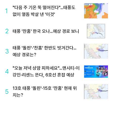
"다음 주 기온 뚝 떨어진다"…태풍도
1
없이 열돔 박살 낸 '이것'
2
태풍 '찬홈' 한국 오나…예상 경로 보니
태풍 '돌핀'·'찬홈' 한반도 빗겨간다…
3
예상 경로는?
"오늘 저녁 상암 피하세요"…맨시티·이
4
강인·리센느 뜬다, 6호선 혼잡 예상
13호 태풍 '돌핀'·15호 '찬홈' 현재 위
5
치는?