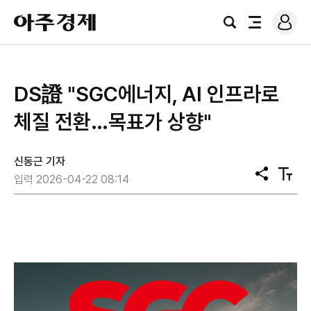
로
아
그
검
전
주
인
색
체
경
메
제
뉴
DS證 "SGC에너지, AI 인프라로
체질 전환…목표가 상향"
신동근 기자
공
텍
입력 2026-04-22 08:14
유
스
트
크
기