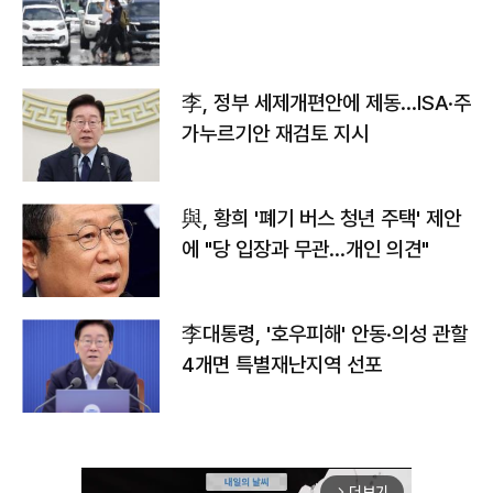
李, 정부 세제개편안에 제동…ISA·주
가누르기안 재검토 지시
與, 황희 '폐기 버스 청년 주택' 제안
에 "당 입장과 무관…개인 의견"
李대통령, '호우피해' 안동·의성 관할
4개면 특별재난지역 선포
더보기
arrow_forward_ios