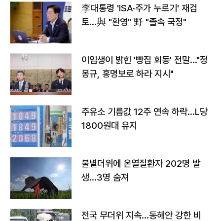
李대통령 'ISA·주가 누르기' 재검
토…與 "환영" 野 "졸속 국정"
이임생이 밝힌 '빵집 회동' 전말…"정
몽규, 홍명보로 하라 지시"
주유소 기름값 12주 연속 하락…L당
1800원대 유지
불볕더위에 온열질환자 202명 발
생…3명 숨져
전국 무더위 지속…동해안 강한 비