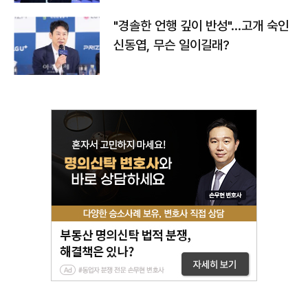
"경솔한 언행 깊이 반성"…고개 숙인
신동엽, 무슨 일이길래?