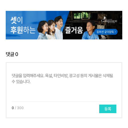
댓글
0
0
/ 300
등록