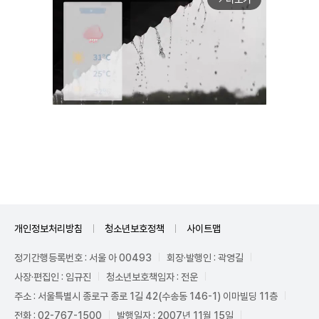
Unmute
개인정보처리방침
청소년보호정책
사이트맵
정기간행등록번호 : 서울 아 00493
회장·발행인 : 곽영길
사장·편집인 : 임규진
청소년보호책임자 : 전운
주소 : 서울특별시 종로구 종로 1길 42(수송동 146-1) 이마빌딩 11층
전화 : 02-767-1500
발행일자 : 2007년 11월 15일