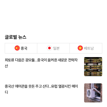
글로벌 뉴스
중국
일본
베트남
희토류 다음은 광모듈…중국이 움켜쥔 새로운 전략자
산
중국산 에어콘을 웃돈 주고 산다...유럽 열광시킨 메이
디