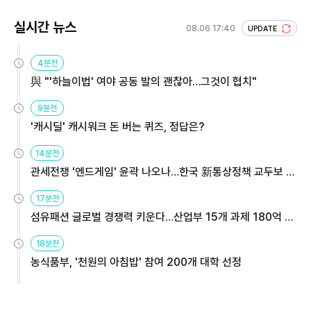
실시간 뉴스
08.06 17:40
UPDATE
4분전
與 "'하늘이법' 여야 공동 발의 괜찮아…그것이 협치"
9분전
'캐시딜' 캐시워크 돈 버는 퀴즈, 정답은?
14분전
관세전쟁 '엔드게임' 윤곽 나오나…한국 新통상정책 교두보 활
용해야
17분전
섬유패션 글로벌 경쟁력 키운다…산업부 15개 과제 180억 지
원
18분전
농식품부, '천원의 아침밥' 참여 200개 대학 선정