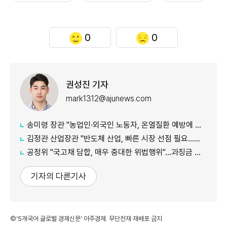
0
0
권성진 기자
mark1312@ajunews.com
송미령 장관 "농업인·외국인 노동자, 온열질환 예방에 가용자원 총동원"
김정관 산업장관 "반도체 산업, 빠른 시장 선점 필요…주52시간제 손봐야"
공정위 "국고채 담합, 매우 중대한 위법행위"...과징금 최대 15조원 전망
기자의 다른기사
©'5개국어 글로벌 경제신문' 아주경제. 무단전재·재배포 금지