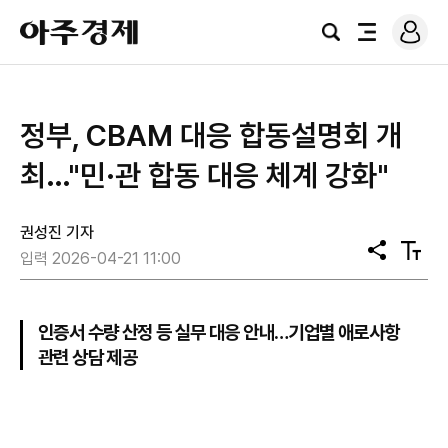
로
아
그
검
전
주
인
색
체
경
메
제
뉴
정부, CBAM 대응 합동설명회 개
최…"민·관 합동 대응 체계 강화"
권성진 기자
공
텍
입력 2026-04-21 11:00
유
스
트
크
기
인증서 수량 산정 등 실무 대응 안내…기업별 애로사항
관련 상담 제공