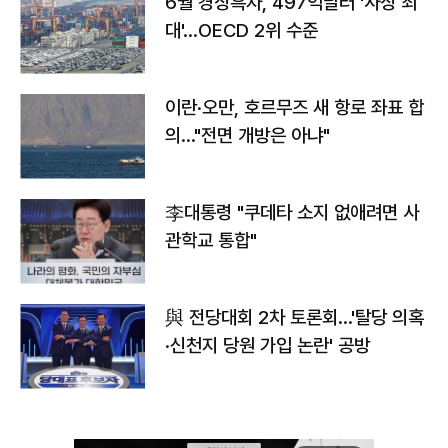
6월 경상흑자, 497억달러 '사상 최
대'…OECD 2위 수준
이란·오만, 호르무즈 새 항로 좌표 합
의…"전면 개방은 아냐"
李대통령 "쿠데타 소지 없애려면 사
관학교 통합"
與 전당대회 2차 토론회…'탈당 의혹
·신천지 당원 가입 논란' 공방