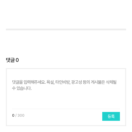
댓글
0
0
/ 300
등록