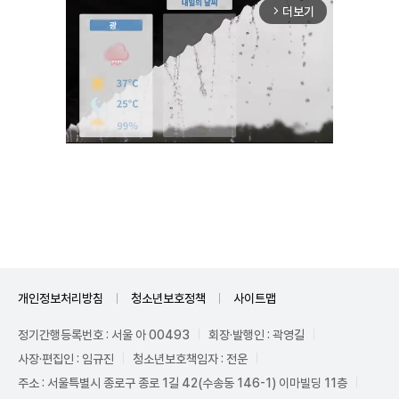
더보기
arrow_forward_ios
Unmute
개인정보처리방침
청소년보호정책
사이트맵
정기간행등록번호 : 서울 아 00493
회장·발행인 : 곽영길
사장·편집인 : 임규진
청소년보호책임자 : 전운
주소 : 서울특별시 종로구 종로 1길 42(수송동 146-1) 이마빌딩 11층