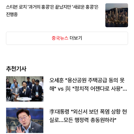
스티븐 로치 '과거의 홍콩'은 끝났지만 '새로운 홍콩'은
진행중
중국뉴스
더보기
추천기사
오세훈 "용산공원 주택공급 동의 못
해" vs 與 "정치적 어젠다로 사용"
맞불
李대통령 "외신서 보던 폭염 상황 현
실로…모든 행정력 총동원하라"