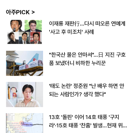
아주PICK >
이재룡 재판行…다시 떠오른 연예계
'사고 후 미조치' 사례
"한국산 물은 안마셔"…日 지진 구호
품 보냈더니 비하한 누리꾼
'태도 논란' 정준원 "난 배우 하면 안
되는 사람인가? 생각 했다"
13호 '돌핀' 이어 14호 태풍 '구지
라'·15호 태풍 '찬홈' 발생…현재 위