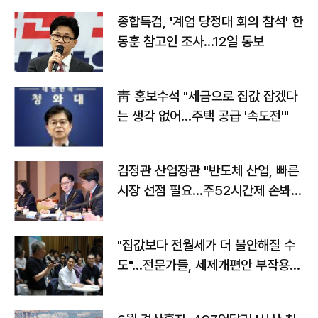
종합특검, '계엄 당정대 회의 참석' 한
동훈 참고인 조사...12일 통보
靑 홍보수석 "세금으로 집값 잡겠다
는 생각 없어…주택 공급 '속도전'"
김정관 산업장관 "반도체 산업, 빠른
시장 선점 필요…주52시간제 손봐
야"
"집값보다 전월세가 더 불안해질 수
도"…전문가들, 세제개편안 부작용
우려