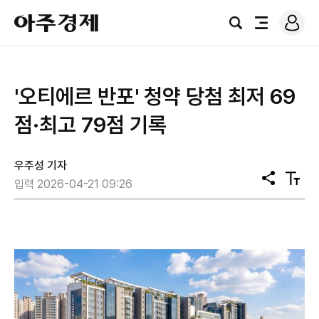
로
아
그
검
전
주
인
색
체
경
메
제
뉴
'오티에르 반포' 청약 당첨 최저 69
점·최고 79점 기록
우주성 기자
공
텍
입력 2026-04-21 09:26
유
스
트
크
기