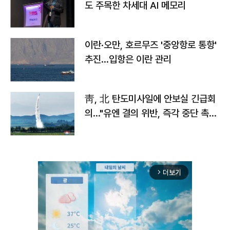
도 주목한 차세대 AI 메모리
이란·오만, 호르무즈 '중앙항로 통항'
추진…입항은 이란 관리
靑, 北 탄도미사일에 안보실 긴급회
의…"유엔 결의 위반, 즉각 중단 촉
구"
더보기
arrow_forward_ios