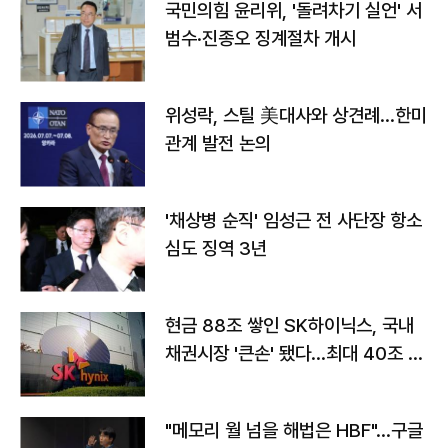
국민의힘 윤리위, '돌려차기 실언' 서
범수·진종오 징계절차 개시
위성락, 스틸 美대사와 상견례…한미
관계 발전 논의
'채상병 순직' 임성근 전 사단장 항소
심도 징역 3년
현금 88조 쌓인 SK하이닉스, 국내
채권시장 '큰손' 됐다…최대 40조 투
자
"메모리 월 넘을 해법은 HBF"…구글