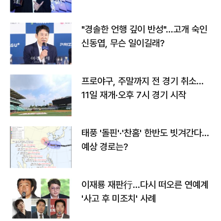
다
"경솔한 언행 깊이 반성"…고개 숙인
신동엽, 무슨 일이길래?
프로야구, 주말까지 전 경기 취소…
11일 재개·오후 7시 경기 시작
태풍 '돌핀'·'찬홈' 한반도 빗겨간다…
예상 경로는?
이재룡 재판行…다시 떠오른 연예계
'사고 후 미조치' 사례