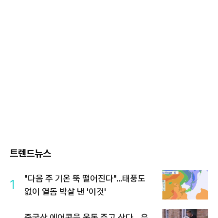
트렌드뉴스
"다음 주 기온 뚝 떨어진다"…태풍도
1
없이 열돔 박살 낸 '이것'
중국산 에어콘을 웃돈 주고 산다...유