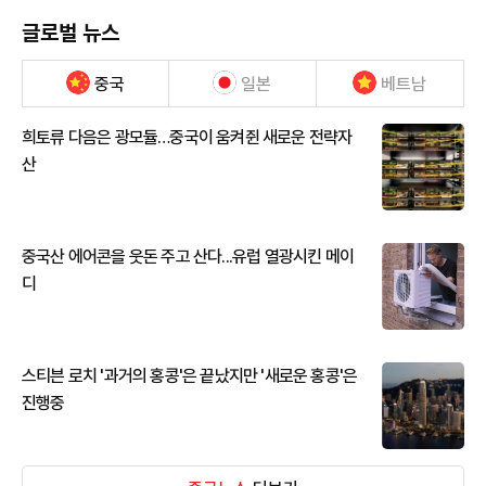
글로벌 뉴스
중국
일본
베트남
희토류 다음은 광모듈…중국이 움켜쥔 새로운 전략자
산
중국산 에어콘을 웃돈 주고 산다...유럽 열광시킨 메이
디
스티븐 로치 '과거의 홍콩'은 끝났지만 '새로운 홍콩'은
진행중