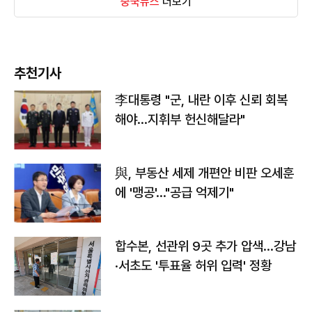
중국뉴스
더보기
추천기사
李대통령 "군, 내란 이후 신뢰 회복
해야…지휘부 헌신해달라"
與, 부동산 세제 개편안 비판 오세훈
에 '맹공'…"공급 억제기"
합수본, 선관위 9곳 추가 압색…강남
·서초도 '투표율 허위 입력' 정황