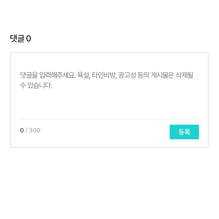
댓글
0
0
/ 300
등록