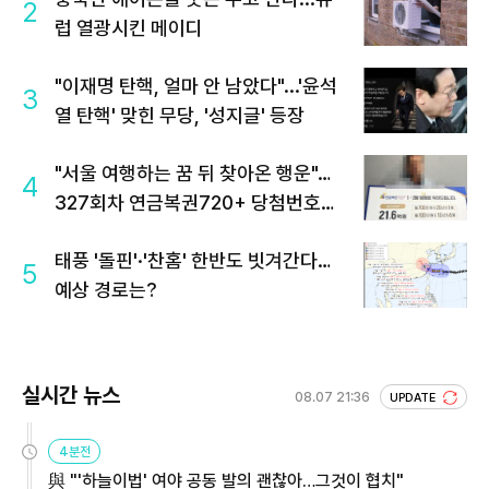
2
럽 열광시킨 메이디
"이재명 탄핵, 얼마 안 남았다"...'윤석
3
열 탄핵' 맞힌 무당, '성지글' 등장
"서울 여행하는 꿈 뒤 찾아온 행운"…
4
327회차 연금복권720+ 당첨번호조
회 주목
태풍 '돌핀'·'찬홈' 한반도 빗겨간다…
5
예상 경로는?
실시간 뉴스
08.07 21:36
UPDATE
4분전
與 "'하늘이법' 여야 공동 발의 괜찮아…그것이 협치"