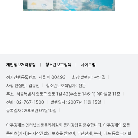
Unmute
개인정보처리방침
청소년보호정책
사이트맵
정기간행등록번호 : 서울 아 00493
회장·발행인 : 곽영길
사장·편집인 : 임규진
청소년보호책임자 : 전운
주소 : 서울특별시 종로구 종로 1길 42(수송동 146-1) 이마빌딩 11층
전화 : 02-767-1500
발행일자 : 2007년 11월 15일
등록일자 : 2008년 01월10일
아주경제는 인터넷신문윤리위원회 윤리강령을 준수합니다. 아주경제의 모든
콘텐츠(기사)는 저작권법의 보호를 받으며, 무단전재, 복사, 배포 등을 금지합