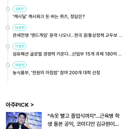
9분전
'캐시딜' 캐시워크 돈 버는 퀴즈, 정답은?
14분전
관세전쟁 '엔드게임' 윤곽 나오나…한국 新통상정책 교두보 활
용해야
17분전
섬유패션 글로벌 경쟁력 키운다…산업부 15개 과제 180억 지
원
18분전
농식품부, '천원의 아침밥' 참여 200개 대학 선정
아주PICK >
"속옷 빨고 졸업식까지"…근육병 학
생 돌본 공익, 코미디언 김규원이었