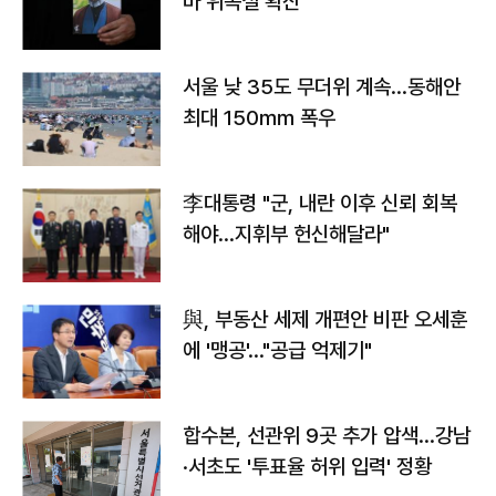
바 위독설 확산"
서울 낮 35도 무더위 계속…동해안
최대 150㎜ 폭우
李대통령 "군, 내란 이후 신뢰 회복
해야…지휘부 헌신해달라"
與, 부동산 세제 개편안 비판 오세훈
에 '맹공'…"공급 억제기"
합수본, 선관위 9곳 추가 압색…강남
·서초도 '투표율 허위 입력' 정황