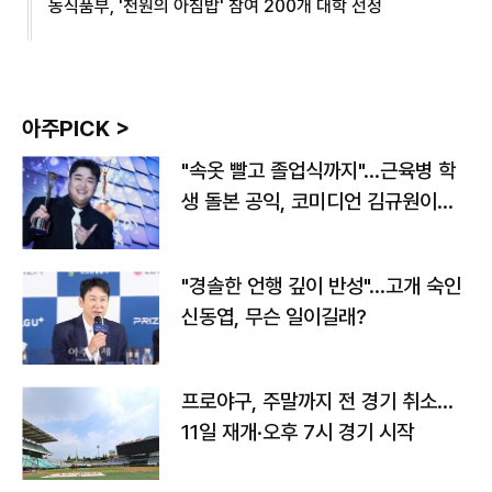
농식품부, '천원의 아침밥' 참여 200개 대학 선정
아주PICK >
"속옷 빨고 졸업식까지"…근육병 학
생 돌본 공익, 코미디언 김규원이었
다
"경솔한 언행 깊이 반성"…고개 숙인
신동엽, 무슨 일이길래?
프로야구, 주말까지 전 경기 취소…
11일 재개·오후 7시 경기 시작