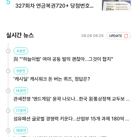
5
327회차 연금복권720+ 당첨번호조
회 주목
실시간 뉴스
08.08 08:26
UPDATE
4분전
與 "'하늘이법' 여야 공동 발의 괜찮아…그것이 협치"
9분전
'캐시딜' 캐시워크 돈 버는 퀴즈, 정답은?
14분전
관세전쟁 '엔드게임' 윤곽 나오나…한국 新통상정책 교두보 활
용해야
17분전
섬유패션 글로벌 경쟁력 키운다…산업부 15개 과제 180억 지
원
18분전