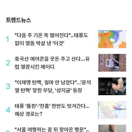
트렌드뉴스
"다음 주 기온 뚝 떨어진다"…태풍도
1
없이 열돔 박살 낸 '이것'
중국산 에어콘을 웃돈 주고 산다...유
2
럽 열광시킨 메이디
"이재명 탄핵, 얼마 안 남았다"...'윤석
3
열 탄핵' 맞힌 무당, '성지글' 등장
태풍 '돌핀'·'찬홈' 한반도 빗겨간다…
4
예상 경로는?
"서울 여행하는 꿈 뒤 찾아온 행운"…