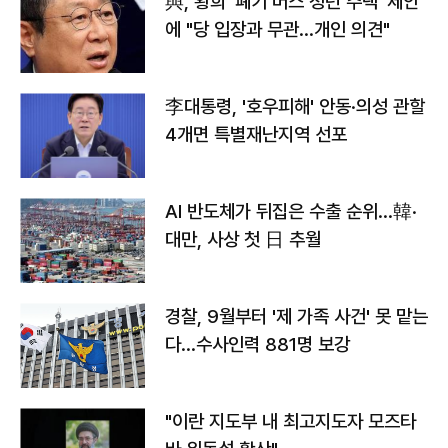
與, 황희 '폐기 버스 청년 주택' 제안
에 "당 입장과 무관…개인 의견"
李대통령, '호우피해' 안동·의성 관할
4개면 특별재난지역 선포
AI 반도체가 뒤집은 수출 순위…韓·
대만, 사상 첫 日 추월
경찰, 9월부터 '제 가족 사건' 못 맡는
다…수사인력 881명 보강
"이란 지도부 내 최고지도자 모즈타