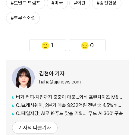
#도널드 트럼프
#미국
#이란
#종전협상
#트루스소셜
1
0
김현아 기자
haha@ajunews.com
버거·커피·치킨까지 줄줄이 매물…외식 프랜차이즈 M&A '활기'
CJ프레시웨이, 2분기 매출 9232억원 전년比 4.5%↑…'식봄' 성장세 뚜렷
CJ제일제당, AI로 K-푸드 맞춤 기획… '푸드 AI 360' 구축
기자의 다른기사