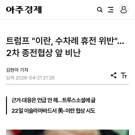
로
아
그
검
전
주
인
색
체
경
메
제
뉴
트럼프 "이란, 수차례 휴전 위반"…
2차 종전협상 앞 비난
김현아 기자
공
텍
입력 2026-04-21 21:26
유
스
트
크
기
근거·대응은 언급 안 해…트루스소셜에 글
22일 이슬라마바드서 美-이란 협상 시도