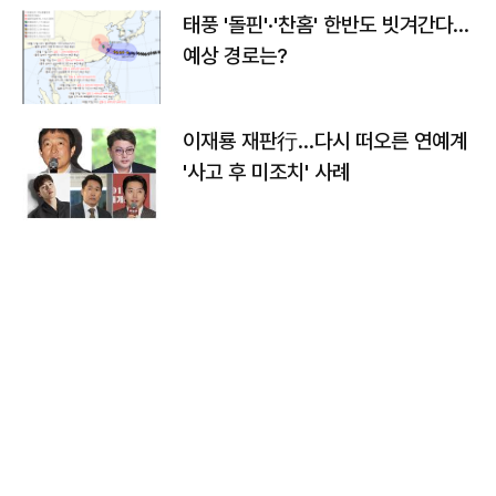
태풍 '돌핀'·'찬홈' 한반도 빗겨간다…
예상 경로는?
이재룡 재판行…다시 떠오른 연예계
'사고 후 미조치' 사례