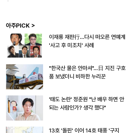
아주PICK >
이재룡 재판行…다시 떠오른 연예계
'사고 후 미조치' 사례
"한국산 물은 안마셔"…日 지진 구호
품 보냈더니 비하한 누리꾼
'태도 논란' 정준원 "난 배우 하면 안
되는 사람인가? 생각 했다"
13호 '돌핀' 이어 14호 태풍 '구지