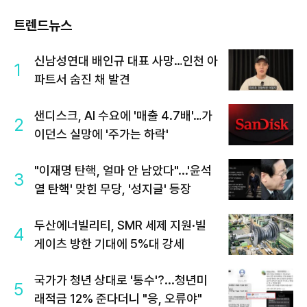
트렌드뉴스
신남성연대 배인규 대표 사망…인천 아
1
파트서 숨진 채 발견
샌디스크, AI 수요에 '매출 4.7배'…가
2
이던스 실망에 '주가는 하락'
"이재명 탄핵, 얼마 안 남았다"...'윤석
3
열 탄핵' 맞힌 무당, '성지글' 등장
두산에너빌리티, SMR 세제 지원·빌
4
게이츠 방한 기대에 5%대 강세
국가가 청년 상대로 '통수'?...청년미
5
래적금 12% 준다더니 "응, 오류야"