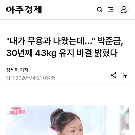
로
아
그
검
전
주
인
색
체
경
메
제
뉴
"내가 무용과 나왔는데..." 박준금,
30년째 43㎏ 유지 비결 밝혔다
정세희 기자
공
텍
입력 2026-04-21 08:35
유
스
트
크
기