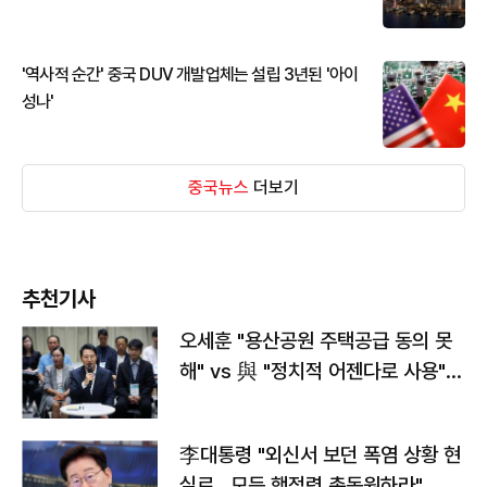
'역사적 순간' 중국 DUV 개발업체는 설립 3년된 '아이
성나'
중국뉴스
더보기
추천기사
오세훈 "용산공원 주택공급 동의 못
해" vs 與 "정치적 어젠다로 사용"
맞불
李대통령 "외신서 보던 폭염 상황 현
실로…모든 행정력 총동원하라"