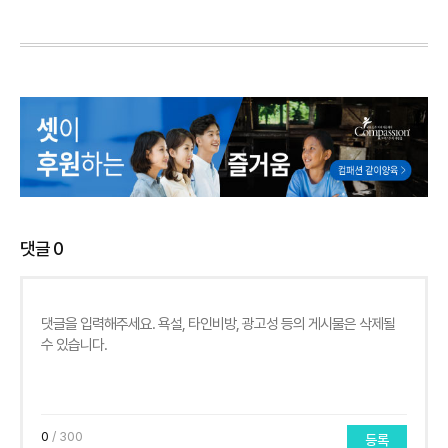
댓글
0
0
/ 300
등록