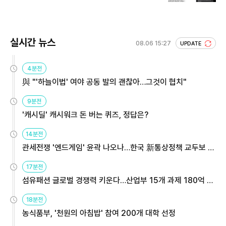
실시간 뉴스
08.06 15:27
UPDATE
4분전
與 "'하늘이법' 여야 공동 발의 괜찮아…그것이 협치"
9분전
'캐시딜' 캐시워크 돈 버는 퀴즈, 정답은?
14분전
관세전쟁 '엔드게임' 윤곽 나오나…한국 新통상정책 교두보 활
용해야
17분전
섬유패션 글로벌 경쟁력 키운다…산업부 15개 과제 180억 지
원
18분전
농식품부, '천원의 아침밥' 참여 200개 대학 선정