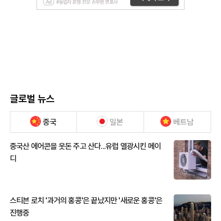
글로벌 뉴스
중국
일본
베트남
중국산 에어콘을 웃돈 주고 산다...유럽 열광시킨 메이
디
스티븐 로치 '과거의 홍콩'은 끝났지만 '새로운 홍콩'은
진행중