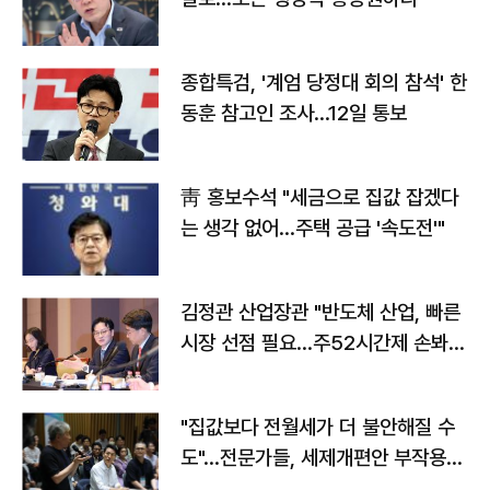
종합특검, '계엄 당정대 회의 참석' 한
동훈 참고인 조사...12일 통보
靑 홍보수석 "세금으로 집값 잡겠다
는 생각 없어…주택 공급 '속도전'"
김정관 산업장관 "반도체 산업, 빠른
시장 선점 필요…주52시간제 손봐
야"
"집값보다 전월세가 더 불안해질 수
도"…전문가들, 세제개편안 부작용
우려