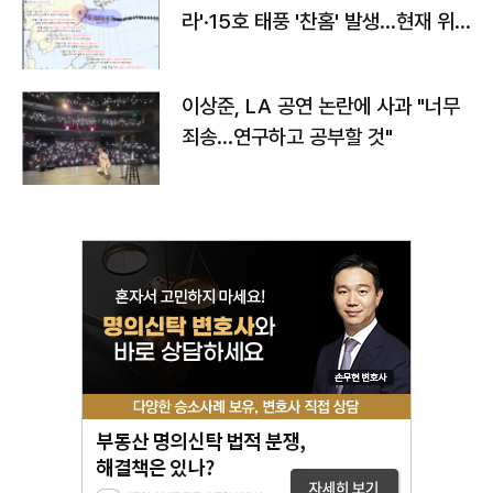
라'·15호 태풍 '찬홈' 발생…현재 위
치와 이동경로는?
이상준, LA 공연 논란에 사과 "너무
죄송…연구하고 공부할 것"