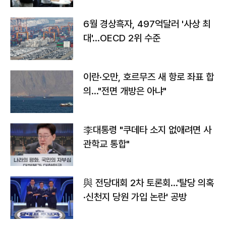
6월 경상흑자, 497억달러 '사상 최
대'…OECD 2위 수준
이란·오만, 호르무즈 새 항로 좌표 합
의…"전면 개방은 아냐"
李대통령 "쿠데타 소지 없애려면 사
관학교 통합"
與 전당대회 2차 토론회…'탈당 의혹
·신천지 당원 가입 논란' 공방