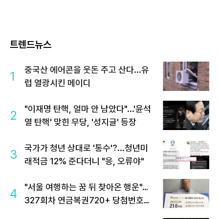
트렌드뉴스
중국산 에어콘을 웃돈 주고 산다...유
1
럽 열광시킨 메이디
"이재명 탄핵, 얼마 안 남았다"...'윤석
2
열 탄핵' 맞힌 무당, '성지글' 등장
국가가 청년 상대로 '통수'?...청년미
3
래적금 12% 준다더니 "응, 오류야"
"서울 여행하는 꿈 뒤 찾아온 행운"…
4
327회차 연금복권720+ 당첨번호조
회 주목