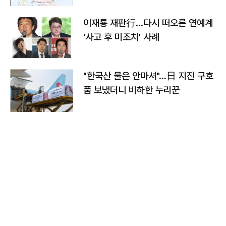
이재룡 재판行…다시 떠오른 연예계
'사고 후 미조치' 사례
"한국산 물은 안마셔"…日 지진 구호
품 보냈더니 비하한 누리꾼