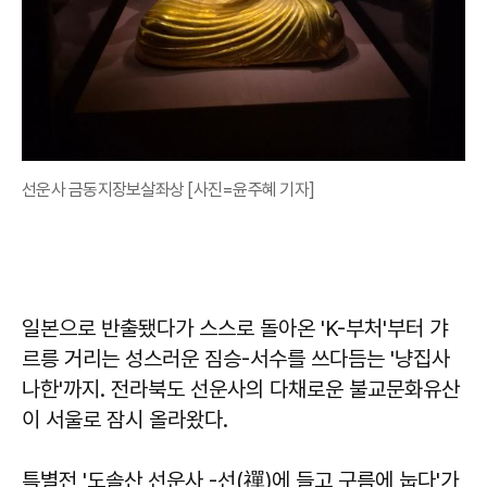
선운사 금동지장보살좌상 [사진=윤주혜 기자]
일본으로 반출됐다가 스스로 돌아온 'K-부처'부터 갸
르릉 거리는 성스러운 짐승-서수를 쓰다듬는 '냥집사
나한'까지. 전라북도 선운사의 다채로운 불교문화유산
이 서울로 잠시 올라왔다.
특별전 '도솔산 선운사 -선(禪)에 들고 구름에 눕다'가