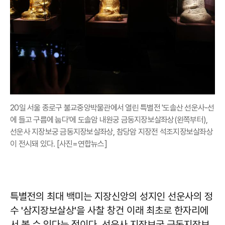
20일 서울 종로구 불교중앙박물관에서 열린 특별전 '도솔산 선운사-선
에 들고 구름에 눕다'에 도솔암 내원궁 금동지장보살좌상(왼쪽부터),
선운사 지장보궁 금동지장보살좌상, 참당암 지장전 석조지장보살좌상
이 전시돼 있다. [사진=연합뉴스]
특별전의 최대 백미는 지장신앙의 성지인 선운사의 정
수 '삼지장보살상'을 사찰 창건 이래 최초로 한자리에
서 볼 수 있다는 점이다. 선운사 지장보궁 금동지장보