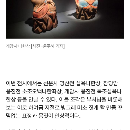
개암사 나한상 [사진=윤주혜 기자]
이번 전시에서는 선운사 영산전 십육나한상, 참당암
응진전 소조오백나한좌상, 개암사 응진전 목조십육나
한상 등을 만날 수 있다. 이들 조각은 부처님을 비롯해
보는 이로 하여금 저절로 빙그레 미소 짓게 할 만큼 꾸
밈없는 표정과 몸짓이 인상적이다.