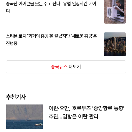
중국산 에어콘을 웃돈 주고 산다...유럽 열광시킨 메이
디
스티븐 로치 '과거의 홍콩'은 끝났지만 '새로운 홍콩'은
진행중
중국뉴스
더보기
추천기사
이란·오만, 호르무즈 '중앙항로 통항'
추진…입항은 이란 관리