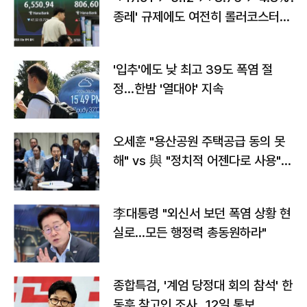
종레' 규제에도 여전히 롤러코스터
타는 코스피
'입추'에도 낮 최고 39도 폭염 절
정…한밤 '열대야' 지속
오세훈 "용산공원 주택공급 동의 못
해" vs 與 "정치적 어젠다로 사용"
맞불
李대통령 "외신서 보던 폭염 상황 현
실로…모든 행정력 총동원하라"
종합특검, '계엄 당정대 회의 참석' 한
동훈 참고인 조사...12일 통보