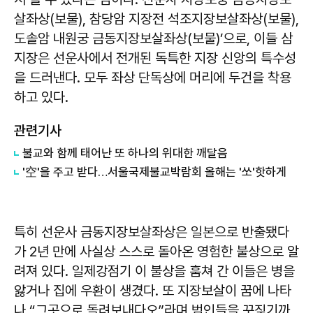
살좌상(보물), 참당암 지장전 석조지장보살좌상(보물),
도솔암 내원궁 금동지장보살좌상(보물)’으로, 이들 삼
지장은 선운사에서 전개된 독특한 지장 신앙의 특수성
을 드러낸다. 모두 좌상 단독상에 머리에 두건을 착용
하고 있다.
관련기사
불교와 함께 태어난 또 하나의 위대한 깨달음
'空'을 주고 받다…서울국제불교박람회 올해는 '쏘'핫하게
특히 선운사 금동지장보살좌상은 일본으로 반출됐다
가 2년 만에 사실상 스스로 돌아온 영험한 불상으로 알
려져 있다. 일제강점기 이 불상을 훔쳐 간 이들은 병을
앓거나 집에 우환이 생겼다. 또 지장보살이 꿈에 나타
나 “그곳으로 돌려보내다오”라며 범인들을 꾸짖기까