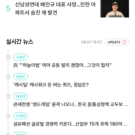
신남성연대 배인규 대표 사망…인천 아
5
파트서 숨진 채 발견
실시간 뉴스
08.07 13:57
UPDATE
4분전
與 "'하늘이법' 여야 공동 발의 괜찮아…그것이 협치"
9분전
'캐시딜' 캐시워크 돈 버는 퀴즈, 정답은?
14분전
관세전쟁 '엔드게임' 윤곽 나오나…한국 新통상정책 교두보 활
용해야
17분전
섬유패션 글로벌 경쟁력 키운다…산업부 15개 과제 180억 지
원