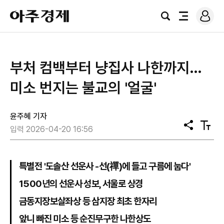
로
아
그
검
전
주
인
색
체
경
메
제
뉴
부처 컴백부터 냥집사 나한까지…
미소 번지는 불교의 '얼굴'
윤주혜 기자
공
텍
입력 2026-04-20 16:56
유
스
트
크
기
특별전 '도솔산 선운사 -선(禪)에 들고 구름에 눕다'
1500년의 선운사 성보, 서울로 상경
금동지장보살좌상 등 삼지장 최초 한자리
앞니 빠진 미소 등 순진무구한 나한상도