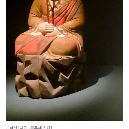
나한상 [사진=윤주혜 기자]