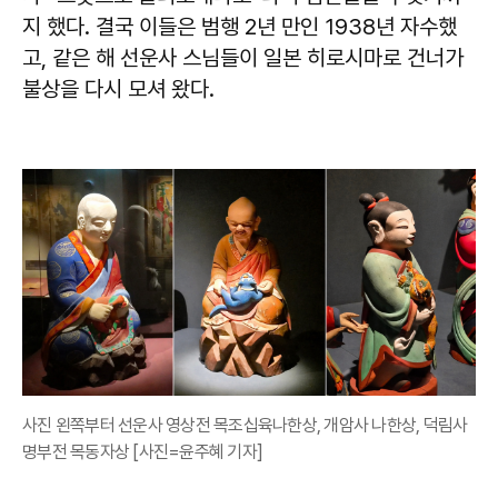
지 했다. 결국 이들은 범행 2년 만인 1938년 자수했
고, 같은 해 선운사 스님들이 일본 히로시마로 건너가
불상을 다시 모셔 왔다.
사진 왼쪽부터 선운사 영상전 목조십육나한상, 개암사 나한상, 덕림사
명부전 목동자상 [사진=윤주혜 기자]