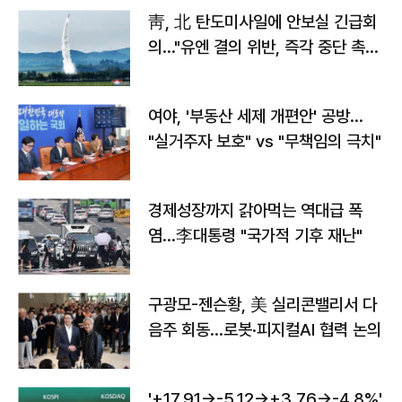
靑, 北 탄도미사일에 안보실 긴급회
의…"유엔 결의 위반, 즉각 중단 촉
구"
여야, '부동산 세제 개편안' 공방…
"실거주자 보호" vs "무책임의 극치"
경제성장까지 갉아먹는 역대급 폭
염…李대통령 "국가적 기후 재난"
구광모-젠슨황, 美 실리콘밸리서 다
음주 회동…로봇·피지컬AI 협력 논의
'+17.91→-5.12→+3.76→-4.8%'…'