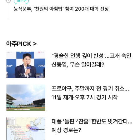
18분전
농식품부, '천원의 아침밥' 참여 200개 대학 선정
아주PICK >
"경솔한 언행 깊이 반성"…고개 숙인
신동엽, 무슨 일이길래?
프로야구, 주말까지 전 경기 취소…
11일 재개·오후 7시 경기 시작
태풍 '돌핀'·'찬홈' 한반도 빗겨간다…
예상 경로는?