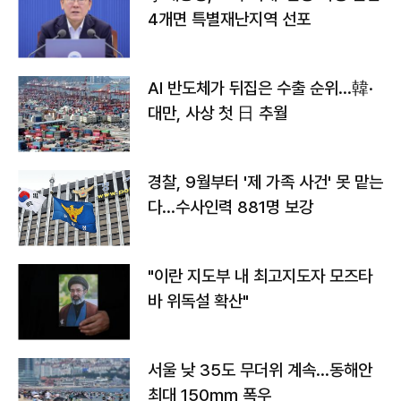
4개면 특별재난지역 선포
AI 반도체가 뒤집은 수출 순위…韓·
대만, 사상 첫 日 추월
경찰, 9월부터 '제 가족 사건' 못 맡는
다…수사인력 881명 보강
"이란 지도부 내 최고지도자 모즈타
바 위독설 확산"
서울 낮 35도 무더위 계속…동해안
최대 150㎜ 폭우