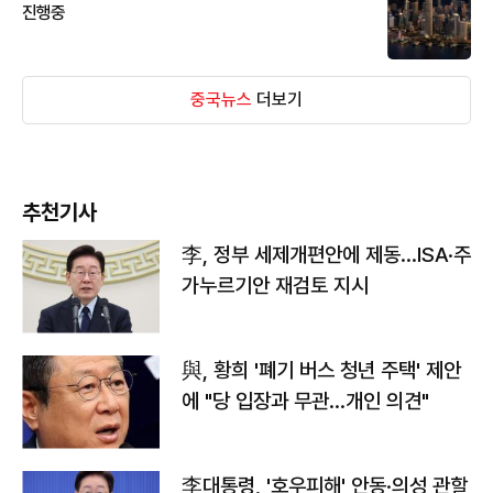
진행중
중국뉴스
더보기
추천기사
李, 정부 세제개편안에 제동…ISA·주
가누르기안 재검토 지시
與, 황희 '폐기 버스 청년 주택' 제안
에 "당 입장과 무관…개인 의견"
李대통령, '호우피해' 안동·의성 관할