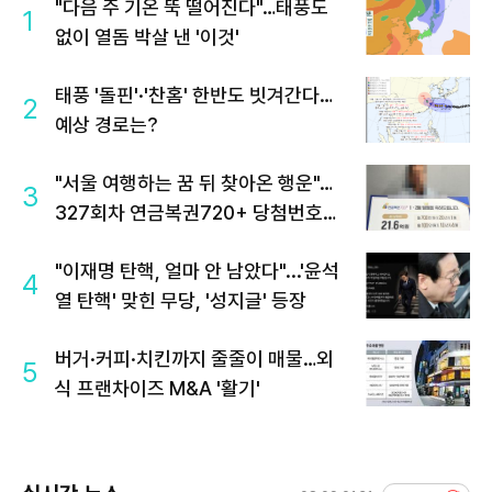
"다음 주 기온 뚝 떨어진다"…태풍도
1
없이 열돔 박살 낸 '이것'
태풍 '돌핀'·'찬홈' 한반도 빗겨간다…
2
예상 경로는?
"서울 여행하는 꿈 뒤 찾아온 행운"…
3
327회차 연금복권720+ 당첨번호조
회 주목
"이재명 탄핵, 얼마 안 남았다"...'윤석
4
열 탄핵' 맞힌 무당, '성지글' 등장
버거·커피·치킨까지 줄줄이 매물…외
5
식 프랜차이즈 M&A '활기'