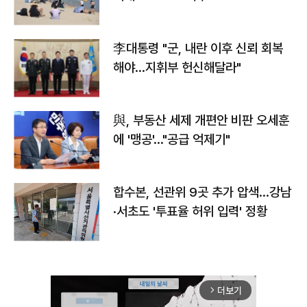
李대통령 "군, 내란 이후 신뢰 회복
해야…지휘부 헌신해달라"
與, 부동산 세제 개편안 비판 오세훈
에 '맹공'…"공급 억제기"
합수본, 선관위 9곳 추가 압색…강남
·서초도 '투표율 허위 입력' 정황
더보기
arrow_forward_ios