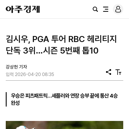
로
아
그
검
전
주
인
색
체
경
메
제
뉴
김시우, PGA 투어 RBC 헤리티지
단독 3위…시즌 5번째 톱10
강상헌 기자
공
텍
입력 2026-04-20 08:35
유
스
트
크
기
우승은 피츠패트릭…셰플러와 연장 승부 끝에 통산 4승
완성