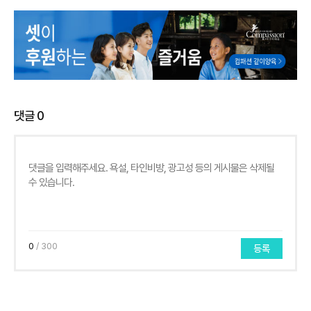
댓글
0
0
/ 300
등록