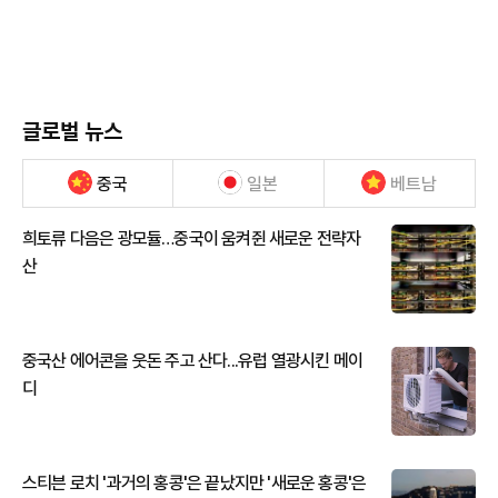
글로벌 뉴스
중국
일본
베트남
희토류 다음은 광모듈…중국이 움켜쥔 새로운 전략자
산
중국산 에어콘을 웃돈 주고 산다...유럽 열광시킨 메이
디
스티븐 로치 '과거의 홍콩'은 끝났지만 '새로운 홍콩'은