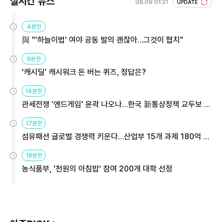
실시간 뉴스
08.09 01:31
UPDATE
4분전
與 "'하늘이법' 여야 공동 발의 괜찮아…그것이 협치"
9분전
'캐시딜' 캐시워크 돈 버는 퀴즈, 정답은?
14분전
관세전쟁 '엔드게임' 윤곽 나오나…한국 新통상정책 교두보 활
용해야
17분전
섬유패션 글로벌 경쟁력 키운다…산업부 15개 과제 180억 지
원
18분전
농식품부, '천원의 아침밥' 참여 200개 대학 선정