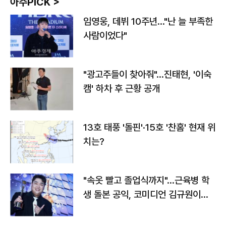
아주PICK >
임영웅, 데뷔 10주년…"난 늘 부족한
사람이었다"
"광고주들이 찾아줘"…진태현, '이숙
캠' 하차 후 근황 공개
13호 태풍 '돌핀'·15호 '찬홈' 현재 위
치는?
"속옷 빨고 졸업식까지"…근육병 학
생 돌본 공익, 코미디언 김규원이었
다