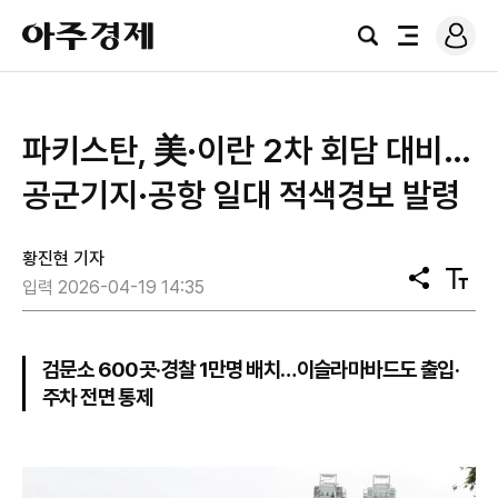
로
아
그
검
전
주
인
색
체
경
메
제
뉴
파키스탄, 美·이란 2차 회담 대비…
공군기지·공항 일대 적색경보 발령
황진현 기자
공
텍
입력 2026-04-19 14:35
유
스
트
크
기
검문소 600곳·경찰 1만명 배치…이슬라마바드도 출입·
주차 전면 통제