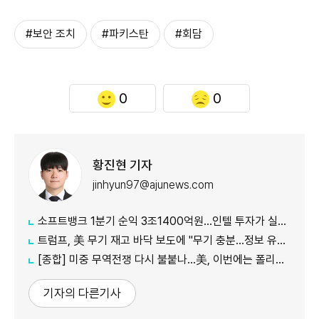
#보안 조치
#파키스탄
#회담
0
0
황진현 기자
jinhyun97@ajunews.com
소프트뱅크 1분기 순익 3조1400억원…인텔 투자가 실적 견인
트럼프, 美 무기 재고 바닥 보도에 "무기 충분…정보 유출자에 장기형"
[종합] 미중 무역전쟁 다시 불붙나…美, 이번에는 폴리실리콘 관세 15% 추진
기자의 다른기사