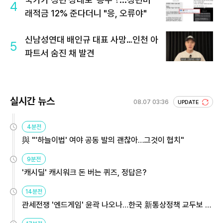
4
래적금 12% 준다더니 "응, 오류야"
신남성연대 배인규 대표 사망…인천 아
5
파트서 숨진 채 발견
실시간 뉴스
08.07 03:36
UPDATE
4분전
與 "'하늘이법' 여야 공동 발의 괜찮아…그것이 협치"
9분전
'캐시딜' 캐시워크 돈 버는 퀴즈, 정답은?
14분전
관세전쟁 '엔드게임' 윤곽 나오나…한국 新통상정책 교두보 활
용해야