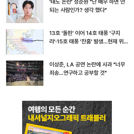
'태도 논란' 정준원 "난 배우 하면 안
되는 사람인가? 생각 했다"
13호 '돌핀' 이어 14호 태풍 '구지
라'·15호 태풍 '찬홈' 발생…현재 위
치와 이동경로는?
이상준, LA 공연 논란에 사과 "너무
죄송…연구하고 공부할 것"