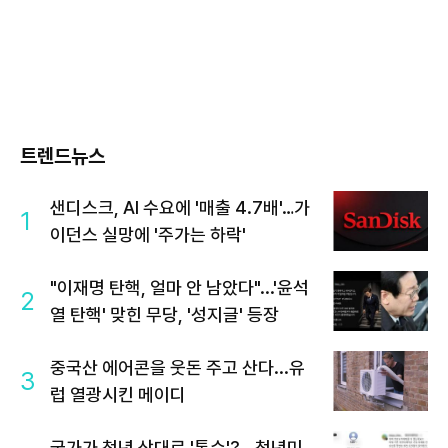
트렌드뉴스
샌디스크, AI 수요에 '매출 4.7배'…가
1
이던스 실망에 '주가는 하락'
"이재명 탄핵, 얼마 안 남았다"...'윤석
2
열 탄핵' 맞힌 무당, '성지글' 등장
중국산 에어콘을 웃돈 주고 산다...유
3
럽 열광시킨 메이디
국가가 청년 상대로 '통수'?...청년미