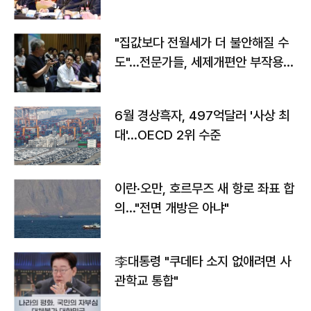
야"
"집값보다 전월세가 더 불안해질 수
도"…전문가들, 세제개편안 부작용
우려
6월 경상흑자, 497억달러 '사상 최
대'…OECD 2위 수준
이란·오만, 호르무즈 새 항로 좌표 합
의…"전면 개방은 아냐"
李대통령 "쿠데타 소지 없애려면 사
관학교 통합"