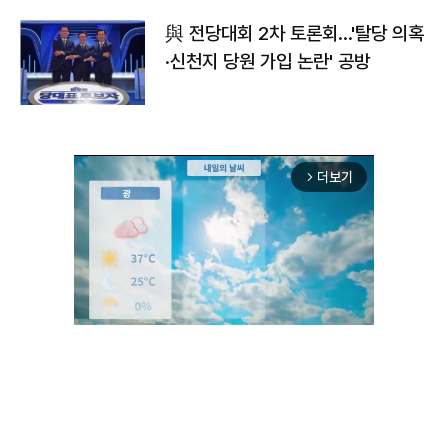
與 전당대회 2차 토론회…'탈당 의혹
·신천지 당원 가입 논란' 공방
더보기
arrow_forward_ios
Mute