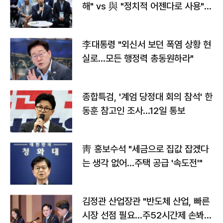
해" vs 與 "정치적 어젠다로 사용"
맞불
李대통령 "외신서 보던 폭염 상황 현
실로…모든 행정력 총동원하라"
종합특검, '계엄 당정대 회의 참석' 한
동훈 참고인 조사...12일 통보
靑 홍보수석 "세금으로 집값 잡겠다
는 생각 없어…주택 공급 '속도전'"
김정관 산업장관 "반도체 산업, 빠른
시장 선점 필요…주52시간제 손봐