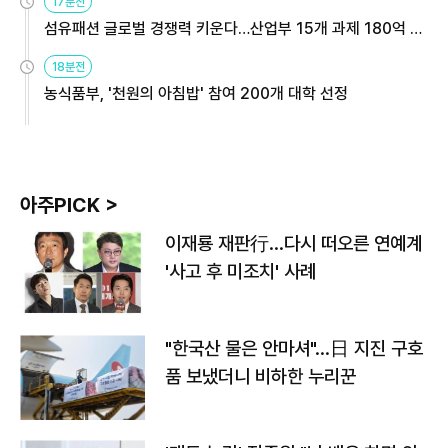
17분전
섬유패션 글로벌 경쟁력 키운다…산업부 15개 과제 180억 지
원
18분전
농식품부, '천원의 아침밥' 참여 200개 대학 선정
아주PICK >
이재룡 재판行…다시 떠오른 연예계
'사고 후 미조치' 사례
"한국산 물은 안마셔"…日 지진 구호
품 보냈더니 비하한 누리꾼