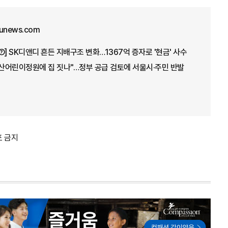
junews.com
⑦] SK디앤디 흔든 지배구조 변화…1367억 증자로 '현금' 사수
용산어린이정원에 집 짓나"…정부 공급 검토에 서울시·주민 반발
포 금지