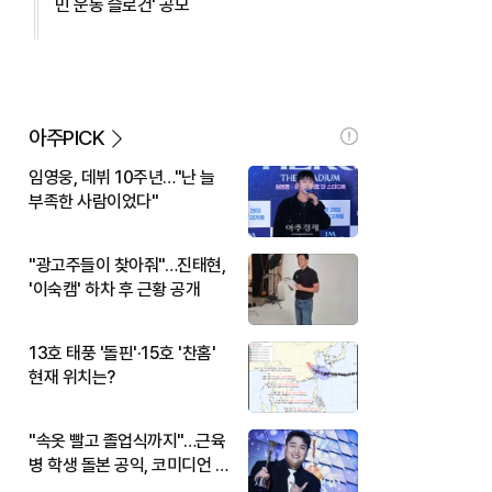
민 운동 슬로건' 공모
아주PICK
임영웅, 데뷔 10주년…"난 늘
부족한 사람이었다"
"광고주들이 찾아줘"…진태현,
'이숙캠' 하차 후 근황 공개
13호 태풍 '돌핀'·15호 '찬홈'
현재 위치는?
"속옷 빨고 졸업식까지"…근육
병 학생 돌본 공익, 코미디언 김
규원이었다