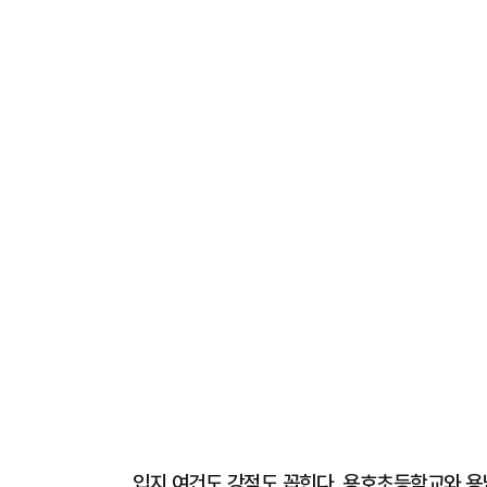
입지 여건도 강점도 꼽힌다. 용호초등학교와 용