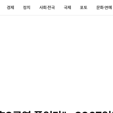
경제
정치
사회·전국
국제
포토
문화·연예