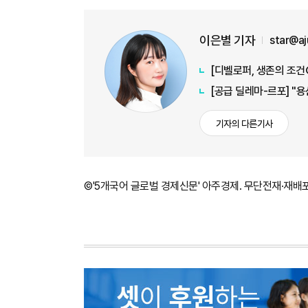
이은별 기자
star@a
[디벨로퍼, 생존의 조건
[공급 딜레마-르포] "
기자의 다른기사
©'5개국어 글로벌 경제신문' 아주경제. 무단전재·재배