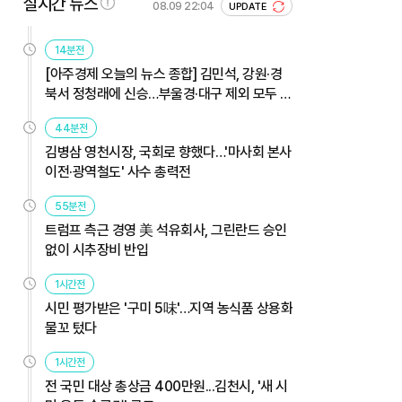
실시간 뉴스
08.09 22:04
UPDATE
14분전
[아주경제 오늘의 뉴스 종합] 김민석, 강원·경
북서 정청래에 신승…부울경·대구 제외 모두 웃
었다 外
44분전
김병삼 영천시장, 국회로 향했다…'마사회 본사
이전·광역철도' 사수 총력전
55분전
트럼프 측근 경영 美 석유회사, 그린란드 승인
없이 시추장비 반입
1시간전
시민 평가받은 '구미 5味'…지역 농식품 상용화
물꼬 텄다
1시간전
전 국민 대상 총상금 400만원...김천시, '새 시