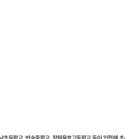
남초등학교, 반송중학교, 창원용호고등학교 등이 인접해 초·