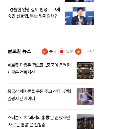
"경솔한 언행 깊이 반성"…고개
숙인 신동엽, 무슨 일이길래?
글로벌 뉴스
중국
일본
베트남
희토류 다음은 광모듈…중국이 움켜쥔
새로운 전략자산
중국산 에어콘을 웃돈 주고 산다...유럽
열광시킨 메이디
스티븐 로치 '과거의 홍콩'은 끝났지만
'새로운 홍콩'은 진행중