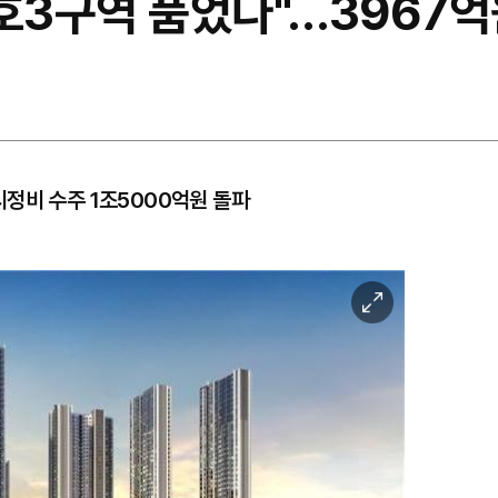
용호3구역 품었다"…3967억
정비 수주 1조5000억원 돌파
이
미
지
확
대