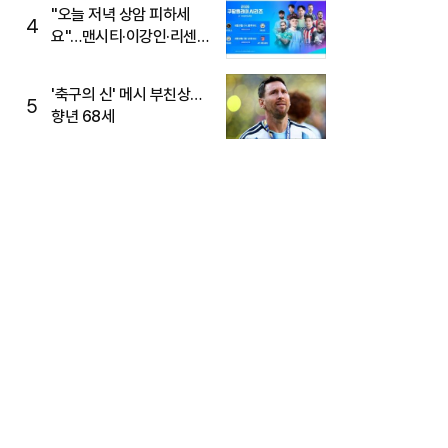
"오늘 저녁 상암 피하세
4
요"…맨시티·이강인·리센느
뜬다, 6호선 혼잡 예상
'축구의 신' 메시 부친상…
5
향년 68세