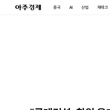
아
중국
AI
산업
재테크
주
경
제