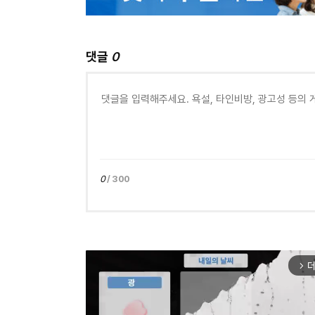
댓글
0
0
/ 300
더
arrow_forward_ios