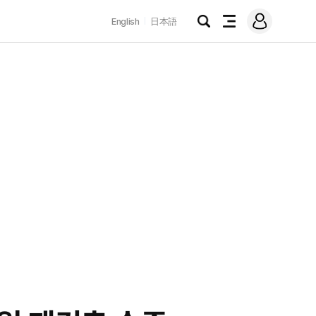
로
English
日本語
그
검
전
인
색
체
메
뉴