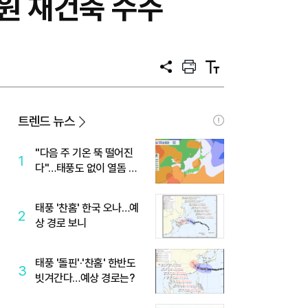
원 재건축 수주
공
프
텍
유
린
스
트
트
크
기
트렌드 뉴스
"다음 주 기온 뚝 떨어진
1
다"…태풍도 없이 열돔 박
살 낸 '이것'
태풍 '찬홈' 한국 오나…예
2
상 경로 보니
태풍 '돌핀'·'찬홈' 한반도
3
빗겨간다…예상 경로는?