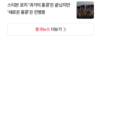
스티븐 로치 '과거의 홍콩'은 끝났지만
'새로운 홍콩'은 진행중
중국뉴스
더보기