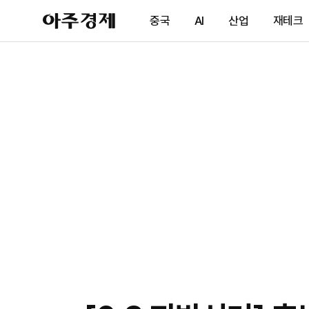
아
중국
AI
산업
재테크
주
경
제