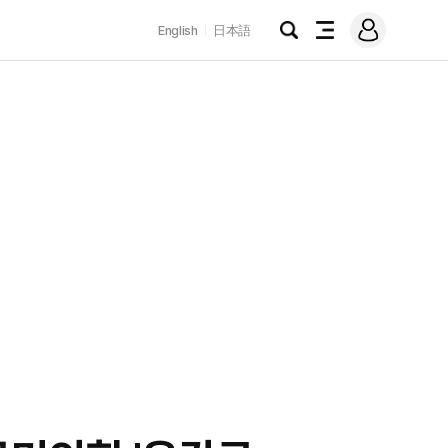
로
English
日本語
그
검
전
인
색
체
메
뉴