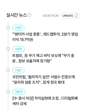
실시간 뉴스
08.06 16:29
UPDATE
2분전
"'렌터카 사업 훈풍'…레드캡투어, 2분기 영업
이익 157억원
4분전
트럼프, 美 무기 재고 바닥 보도에 "무기 충
분…정보 유출자에 장기형"
7분전
국민의힘, '돌려차기 실언' 서범수·진종오에
"윤리위 엄중 조치"...징계 정국 확대
18분전
[中 증시 마감] 차익실현에 조정...디지털화폐
섹터 강세