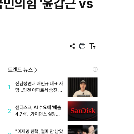
국민의힘 '윤갑근 vs
공
프
텍
유
린
스
트
트
크
기
트렌드 뉴스
신남성연대 배인규 대표 사
1
망…인천 아파트서 숨진 채
발견
샌디스크, AI 수요에 '매출
2
4.7배'…가이던스 실망에
'주가는 하락'
"이재명 탄핵, 얼마 안 남았