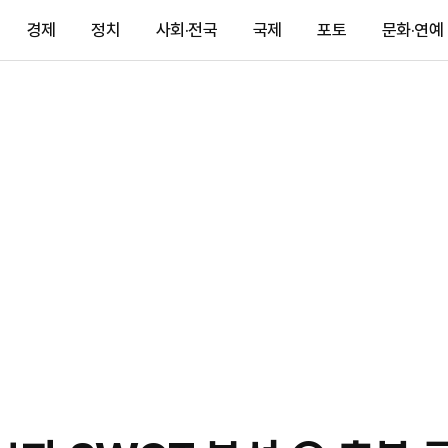
경제
정치
사회·전국
국제
포토
문화·연예