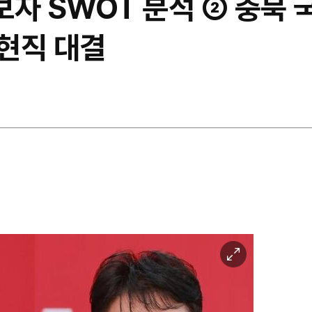
보자 SWOT 분석 ② 충북 
현직 대결
이
미
지