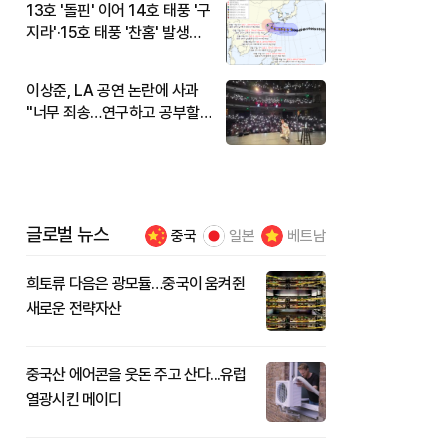
13호 '돌핀' 이어 14호 태풍 '구
지라'·15호 태풍 '찬홈' 발생…
현재 위치와 이동경로는?
이상준, LA 공연 논란에 사과
"너무 죄송…연구하고 공부할
것"
글로벌 뉴스
중국
일본
베트남
희토류 다음은 광모듈…중국이 움켜쥔
새로운 전략자산
중국산 에어콘을 웃돈 주고 산다...유럽
열광시킨 메이디