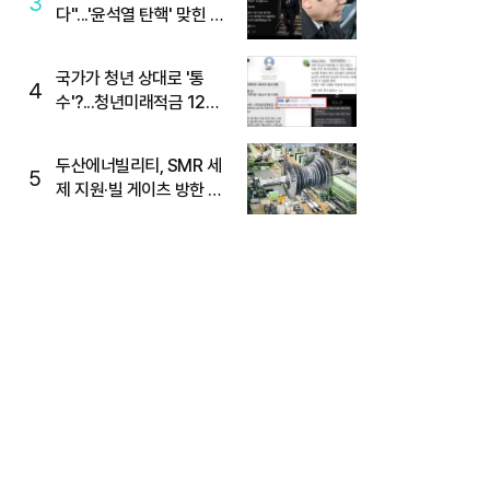
3
다"...'윤석열 탄핵' 맞힌 무
당, '성지글' 등장
국가가 청년 상대로 '통
4
수'?...청년미래적금 12%
준다더니 "응, 오류야"
두산에너빌리티, SMR 세
5
제 지원·빌 게이츠 방한 기
대에 5%대 강세