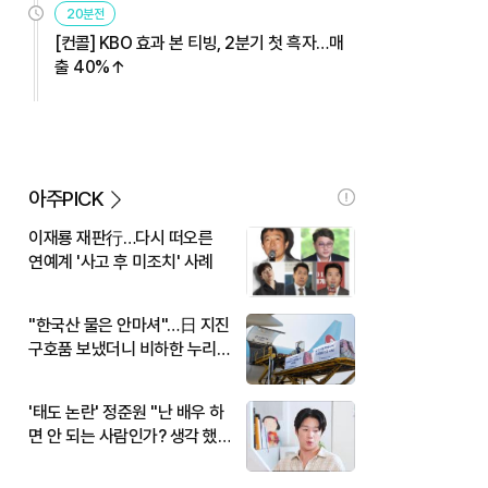
20분전
[컨콜] KBO 효과 본 티빙, 2분기 첫 흑자…매
출 40%↑
아주PICK
이재룡 재판行…다시 떠오른
연예계 '사고 후 미조치' 사례
"한국산 물은 안마셔"…日 지진
구호품 보냈더니 비하한 누리
꾼
'태도 논란' 정준원 "난 배우 하
면 안 되는 사람인가? 생각 했
다"