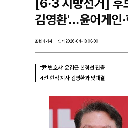
[6·3 지방선거] 후
김영환'…윤어게인·
조현미 기자
입력 2026-04-18 08:00
'尹 변호사' 윤갑근 본경선 진출
4선·현직 지사 김영환과 맞대결