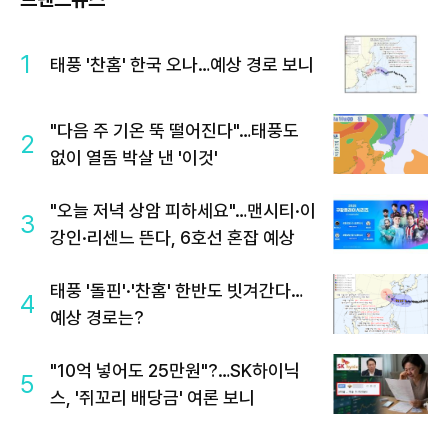
1
태풍 '찬홈' 한국 오나…예상 경로 보니
"다음 주 기온 뚝 떨어진다"…태풍도
2
없이 열돔 박살 낸 '이것'
"오늘 저녁 상암 피하세요"…맨시티·이
3
강인·리센느 뜬다, 6호선 혼잡 예상
태풍 '돌핀'·'찬홈' 한반도 빗겨간다…
4
예상 경로는?
"10억 넣어도 25만원"?…SK하이닉
5
스, '쥐꼬리 배당금' 여론 보니