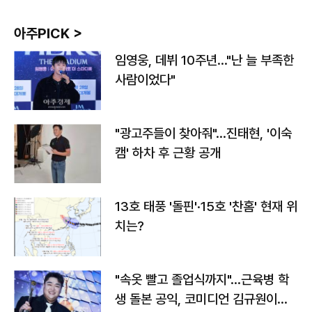
아주PICK >
임영웅, 데뷔 10주년…"난 늘 부족한
사람이었다"
"광고주들이 찾아줘"…진태현, '이숙
캠' 하차 후 근황 공개
13호 태풍 '돌핀'·15호 '찬홈' 현재 위
치는?
"속옷 빨고 졸업식까지"…근육병 학
생 돌본 공익, 코미디언 김규원이었