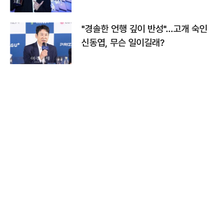
다
"경솔한 언행 깊이 반성"…고개 숙인
신동엽, 무슨 일이길래?