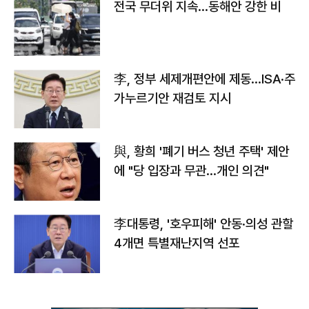
전국 무더위 지속…동해안 강한 비
李, 정부 세제개편안에 제동…ISA·주
가누르기안 재검토 지시
與, 황희 '폐기 버스 청년 주택' 제안
에 "당 입장과 무관…개인 의견"
李대통령, '호우피해' 안동·의성 관할
4개면 특별재난지역 선포