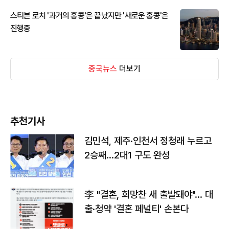
스티븐 로치 '과거의 홍콩'은 끝났지만 '새로운 홍콩'은
진행중
중국뉴스
더보기
추천기사
김민석, 제주·인천서 정청래 누르고
2승째…2대1 구도 완성
李 "결혼, 희망찬 새 출발돼야"… 대
출·청약 '결혼 페널티' 손본다