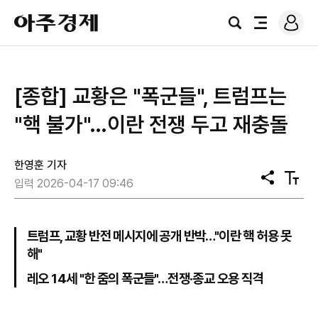
로
아
그
검
전
주
인
색
체
경
메
제
뉴
[종합] 교황은 "폭군들", 트럼프는
"핵 불가"…이란 전쟁 두고 재충돌
한영훈 기자
공
텍
입력 2026-04-17 09:46
유
스
트
크
기
트럼프, 교황 반전 메시지에 공개 반박…"이란 핵 허용 못
해"
레오 14세 "한 줌의 폭군들"…전쟁·종교 오용 직격