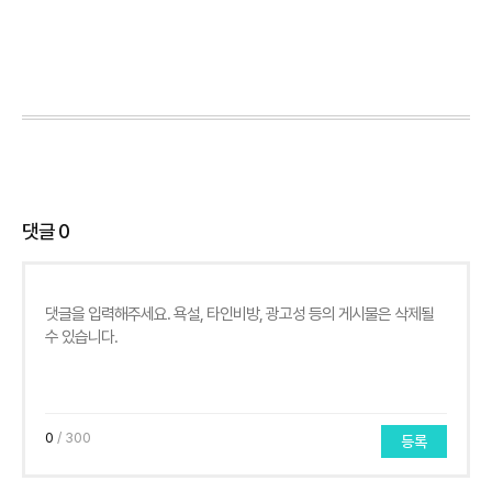
댓글
0
0
/ 300
등록