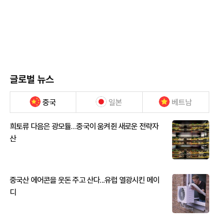
글로벌 뉴스
중국
일본
베트남
희토류 다음은 광모듈…중국이 움켜쥔 새로운 전략자
산
중국산 에어콘을 웃돈 주고 산다...유럽 열광시킨 메이
디