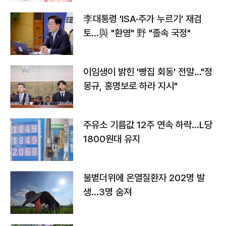
李대통령 'ISA·주가 누르기' 재검
토…與 "환영" 野 "졸속 국정"
이임생이 밝힌 '빵집 회동' 전말…"정
몽규, 홍명보로 하라 지시"
주유소 기름값 12주 연속 하락…L당
1800원대 유지
불볕더위에 온열질환자 202명 발
생…3명 숨져