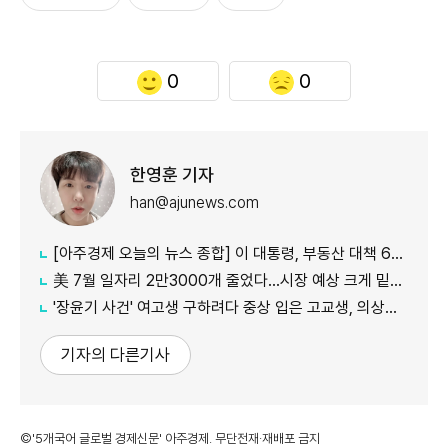
0
0
한영훈 기자
han@ajunews.com
[아주경제 오늘의 뉴스 종합] 이 대통령, 부동산 대책 6시간 점검…"기존 방식 벗어나 과감히 실행" 外
美 7월 일자리 2만3000개 줄었다…시장 예상 크게 밑돈 '고용 쇼크'
'장윤기 사건' 여고생 구하려다 중상 입은 고교생, 의상자 인정
기자의 다른기사
©'5개국어 글로벌 경제신문' 아주경제. 무단전재·재배포 금지