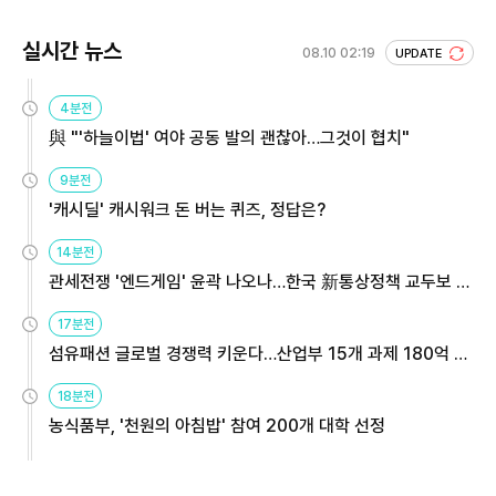
실시간 뉴스
08.10 02:19
UPDATE
4분전
與 "'하늘이법' 여야 공동 발의 괜찮아…그것이 협치"
9분전
'캐시딜' 캐시워크 돈 버는 퀴즈, 정답은?
14분전
관세전쟁 '엔드게임' 윤곽 나오나…한국 新통상정책 교두보 활
용해야
17분전
섬유패션 글로벌 경쟁력 키운다…산업부 15개 과제 180억 지
원
18분전
농식품부, '천원의 아침밥' 참여 200개 대학 선정