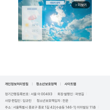
더보기
arrow_forward_ios
Mute
개인정보처리방침
청소년보호정책
사이트맵
정기간행등록번호 : 서울 아 00493
회장·발행인 : 곽영길
사장·편집인 : 임규진
청소년보호책임자 : 전운
주소 : 서울특별시 종로구 종로 1길 42(수송동 146-1) 이마빌딩 11층