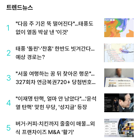
트렌드뉴스
"다음 주 기온 뚝 떨어진다"…태풍도
1
없이 열돔 박살 낸 '이것'
태풍 '돌핀'·'찬홈' 한반도 빗겨간다…
2
예상 경로는?
"서울 여행하는 꿈 뒤 찾아온 행운"…
3
327회차 연금복권720+ 당첨번호조
회 주목
"이재명 탄핵, 얼마 안 남았다"...'윤석
4
열 탄핵' 맞힌 무당, '성지글' 등장
버거·커피·치킨까지 줄줄이 매물…외
5
식 프랜차이즈 M&A '활기'