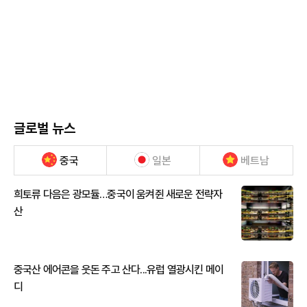
글로벌 뉴스
중국
일본
베트남
희토류 다음은 광모듈…중국이 움켜쥔 새로운 전략자
산
중국산 에어콘을 웃돈 주고 산다...유럽 열광시킨 메이
디