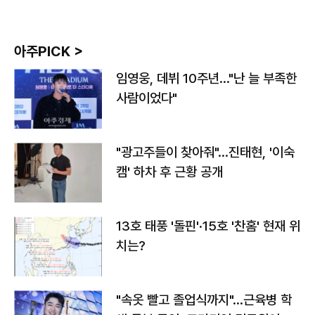
아주PICK >
임영웅, 데뷔 10주년…"난 늘 부족한
사람이었다"
"광고주들이 찾아줘"…진태현, '이숙
캠' 하차 후 근황 공개
13호 태풍 '돌핀'·15호 '찬홈' 현재 위
치는?
"속옷 빨고 졸업식까지"…근육병 학