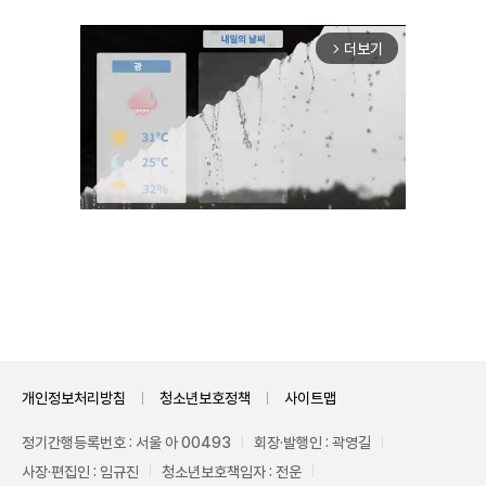
더보기
arrow_forward_ios
Mute
개인정보처리방침
청소년보호정책
사이트맵
정기간행등록번호 : 서울 아 00493
회장·발행인 : 곽영길
사장·편집인 : 임규진
청소년보호책임자 : 전운