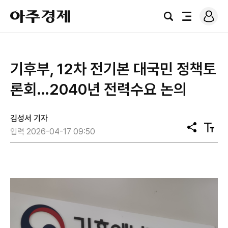
로
아
그
검
전
주
인
색
체
경
메
제
뉴
기후부, 12차 전기본 대국민 정책토
론회…2040년 전력수요 논의
김성서 기자
공
텍
입력 2026-04-17 09:50
유
스
트
크
기