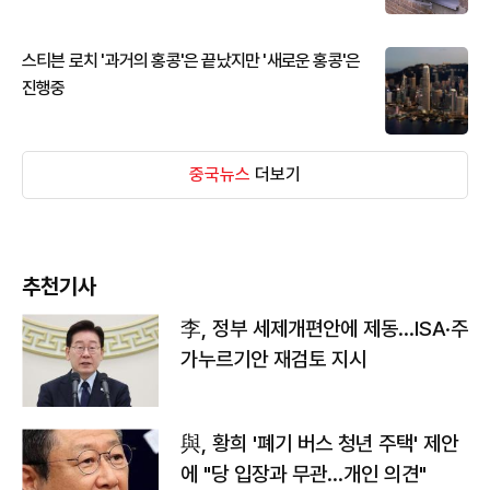
스티븐 로치 '과거의 홍콩'은 끝났지만 '새로운 홍콩'은
진행중
중국뉴스
더보기
추천기사
李, 정부 세제개편안에 제동…ISA·주
가누르기안 재검토 지시
與, 황희 '폐기 버스 청년 주택' 제안
에 "당 입장과 무관…개인 의견"