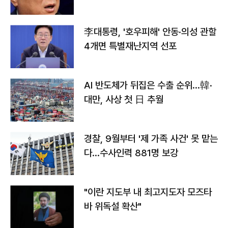
李대통령, '호우피해' 안동·의성 관할
4개면 특별재난지역 선포
AI 반도체가 뒤집은 수출 순위…韓·
대만, 사상 첫 日 추월
경찰, 9월부터 '제 가족 사건' 못 맡는
다…수사인력 881명 보강
"이란 지도부 내 최고지도자 모즈타
바 위독설 확산"