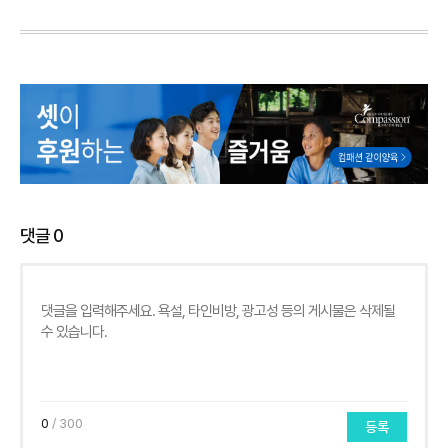
댓글
0
0
/ 300
등록