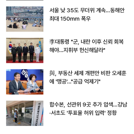
서울 낮 35도 무더위 계속…동해안
최대 150㎜ 폭우
李대통령 "군, 내란 이후 신뢰 회복
해야…지휘부 헌신해달라"
與, 부동산 세제 개편안 비판 오세훈
에 '맹공'…"공급 억제기"
합수본, 선관위 9곳 추가 압색…강남
·서초도 '투표율 허위 입력' 정황