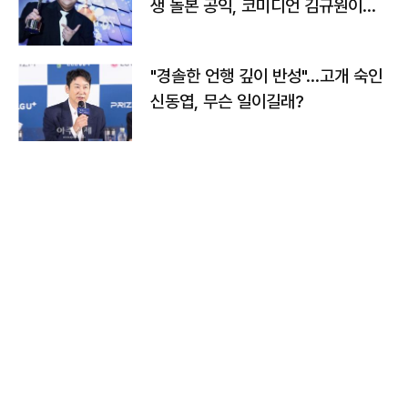
생 돌본 공익, 코미디언 김규원이었
다
"경솔한 언행 깊이 반성"…고개 숙인
신동엽, 무슨 일이길래?