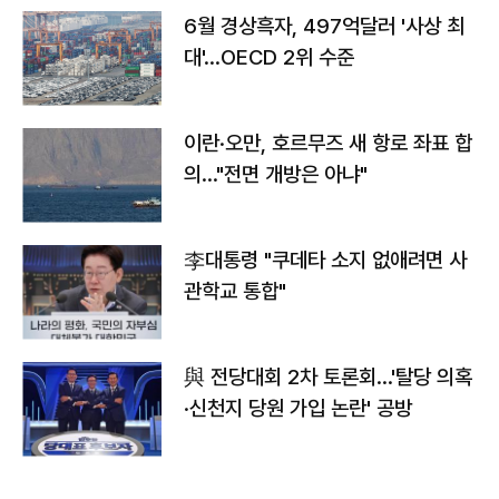
6월 경상흑자, 497억달러 '사상 최
대'…OECD 2위 수준
이란·오만, 호르무즈 새 항로 좌표 합
의…"전면 개방은 아냐"
李대통령 "쿠데타 소지 없애려면 사
관학교 통합"
與 전당대회 2차 토론회…'탈당 의혹
·신천지 당원 가입 논란' 공방