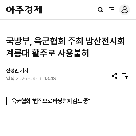
로
아
그
검
전
주
인
색
체
경
메
제
뉴
국방부, 육군협회 주최 방산전시회
계룡대 활주로 사용불허
전성민 기자
공
텍
입력 2026-04-16 13:49
유
스
트
크
기
육군협회 "법적으로 타당한지 검토 중"