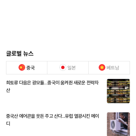
글로벌 뉴스
중국
일본
베트남
희토류 다음은 광모듈…중국이 움켜쥔 새로운 전략자
산
중국산 에어콘을 웃돈 주고 산다...유럽 열광시킨 메이
디