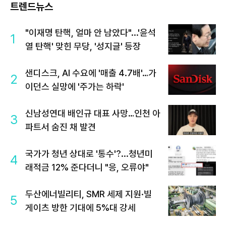
트렌드뉴스
"이재명 탄핵, 얼마 안 남았다"...'윤석
1
열 탄핵' 맞힌 무당, '성지글' 등장
샌디스크, AI 수요에 '매출 4.7배'…가
2
이던스 실망에 '주가는 하락'
신남성연대 배인규 대표 사망…인천 아
3
파트서 숨진 채 발견
국가가 청년 상대로 '통수'?...청년미
4
래적금 12% 준다더니 "응, 오류야"
두산에너빌리티, SMR 세제 지원·빌
5
게이츠 방한 기대에 5%대 강세