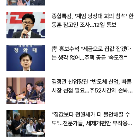
종합특검, '계엄 당정대 회의 참석' 한
동훈 참고인 조사...12일 통보
靑 홍보수석 "세금으로 집값 잡겠다
는 생각 없어…주택 공급 '속도전'"
김정관 산업장관 "반도체 산업, 빠른
시장 선점 필요…주52시간제 손봐
야"
"집값보다 전월세가 더 불안해질 수
도"…전문가들, 세제개편안 부작용
우려