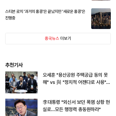
스티븐 로치 '과거의 홍콩'은 끝났지만 '새로운 홍콩'은
진행중
중국뉴스
더보기
추천기사
오세훈 "용산공원 주택공급 동의 못
해" vs 與 "정치적 어젠다로 사용"
맞불
李대통령 "외신서 보던 폭염 상황 현
실로…모든 행정력 총동원하라"