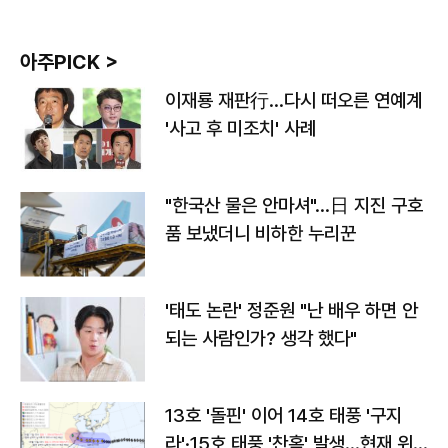
아주PICK >
이재룡 재판行…다시 떠오른 연예계
'사고 후 미조치' 사례
"한국산 물은 안마셔"…日 지진 구호
품 보냈더니 비하한 누리꾼
'태도 논란' 정준원 "난 배우 하면 안
되는 사람인가? 생각 했다"
13호 '돌핀' 이어 14호 태풍 '구지
라'·15호 태풍 '찬홈' 발생…현재 위