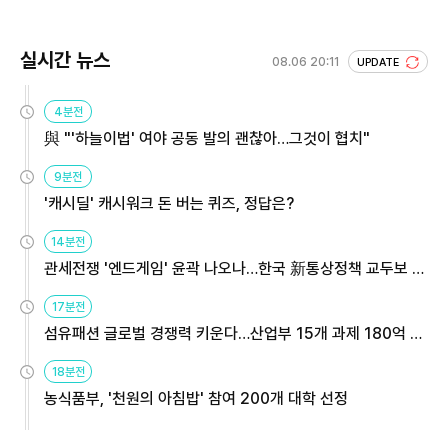
실시간 뉴스
08.06 20:11
UPDATE
4분전
與 "'하늘이법' 여야 공동 발의 괜찮아…그것이 협치"
9분전
'캐시딜' 캐시워크 돈 버는 퀴즈, 정답은?
14분전
관세전쟁 '엔드게임' 윤곽 나오나…한국 新통상정책 교두보 활
용해야
17분전
섬유패션 글로벌 경쟁력 키운다…산업부 15개 과제 180억 지
원
18분전
농식품부, '천원의 아침밥' 참여 200개 대학 선정