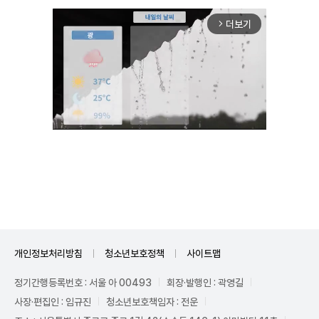
더보기
arrow_forward_ios
Unmute
개인정보처리방침
청소년보호정책
사이트맵
정기간행등록번호 : 서울 아 00493
회장·발행인 : 곽영길
사장·편집인 : 임규진
청소년보호책임자 : 전운