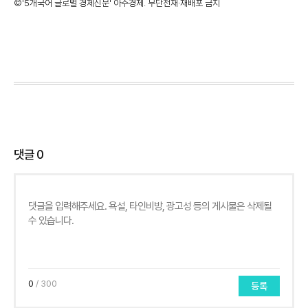
©'5개국어 글로벌 경제신문' 아주경제. 무단전재·재배포 금지
댓글
0
0
/ 300
등록