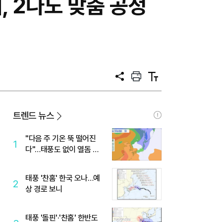
, 2나노 맞춤 공정
공
프
텍
유
린
스
트
트
크
기
트렌드 뉴스
"다음 주 기온 뚝 떨어진
1
다"…태풍도 없이 열돔 박
살 낸 '이것'
태풍 '찬홈' 한국 오나…예
2
상 경로 보니
태풍 '돌핀'·'찬홈' 한반도