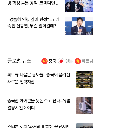
병 학생 돌본 공익, 코미디언 김
규원이었다
"경솔한 언행 깊이 반성"…고개
숙인 신동엽, 무슨 일이길래?
글로벌 뉴스
중국
일본
베트남
희토류 다음은 광모듈…중국이 움켜쥔
새로운 전략자산
중국산 에어콘을 웃돈 주고 산다...유럽
열광시킨 메이디
스티븐 로치 '과거의 홍콩'은 끝났지만