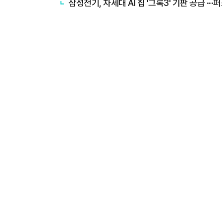
삼성전기, 차세대 AI 칩 '그록3' 기판 공급 ··