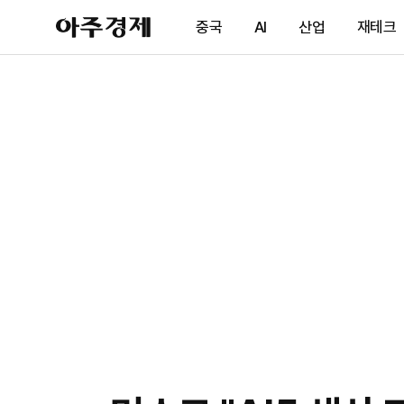
아
중국
AI
산업
재테크
주
경
제