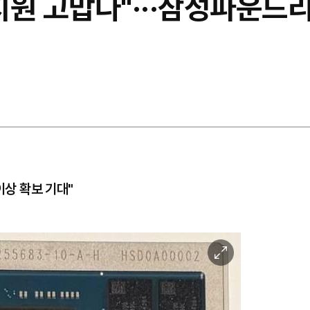
 지원 고맙다"···삼성파운드리
이상 확보 기대"
이
미
지