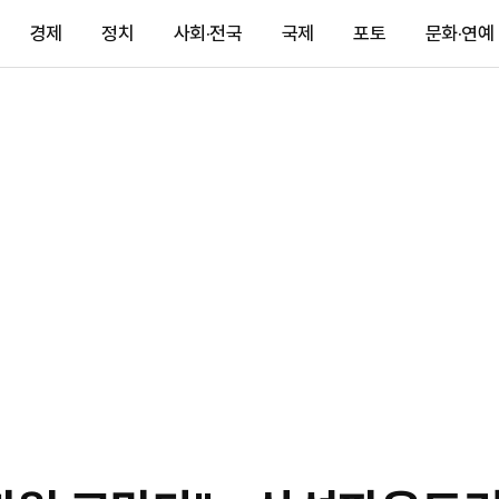
경제
정치
사회·전국
국제
포토
문화·연예