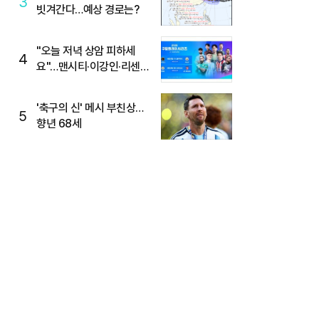
3
빗겨간다…예상 경로는?
"오늘 저녁 상암 피하세
4
요"…맨시티·이강인·리센느
뜬다, 6호선 혼잡 예상
'축구의 신' 메시 부친상…
5
향년 68세