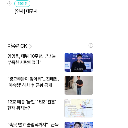
59분전
[인사] 대구시
아주PICK
임영웅, 데뷔 10주년…"난 늘
부족한 사람이었다"
"광고주들이 찾아줘"…진태현,
'이숙캠' 하차 후 근황 공개
13호 태풍 '돌핀'·15호 '찬홈'
현재 위치는?
"속옷 빨고 졸업식까지"…근육