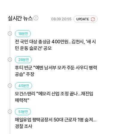
실시간 뉴스
08.09 20:55
UPDATE
18분전
전 국민 대상 총상금 400만원...김천시, '새 시
민 운동 슬로건' 공모
28분전
후티 반군 "예멘 남서부 모카 주둔 사우디 병력
공습" 주장
45분전
모건스탠리 "메모리 산업 조정 끝나…재진입
매력적"
51분전
매일유업 평택공장서 50대 근로자 1명 숨져…
경찰 조사