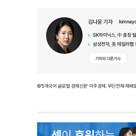
김나윤 기자
kimnay
SK하이닉스, 中 충칭 털
삼성전자, 美 테일러팹 
기자의 다른기사
©'5개국어 글로벌 경제신문' 아주경제. 무단전재·재배