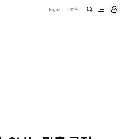
로
English
日本語
그
검
전
인
색
체
메
뉴