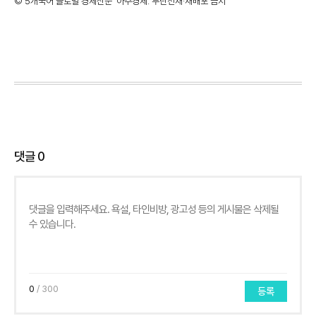
©'5개국어 글로벌 경제신문' 아주경제. 무단전재·재배포 금지
댓글
0
0
/ 300
등록