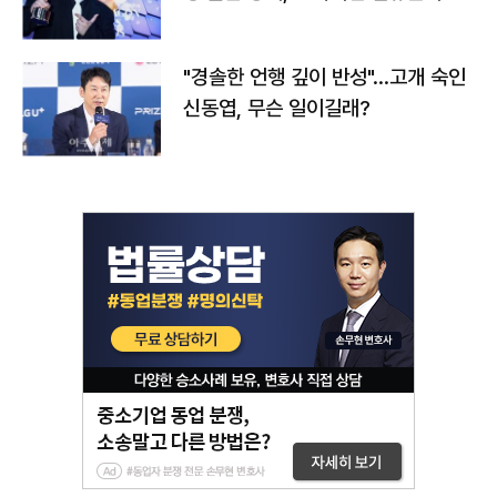
다
"경솔한 언행 깊이 반성"…고개 숙인
신동엽, 무슨 일이길래?