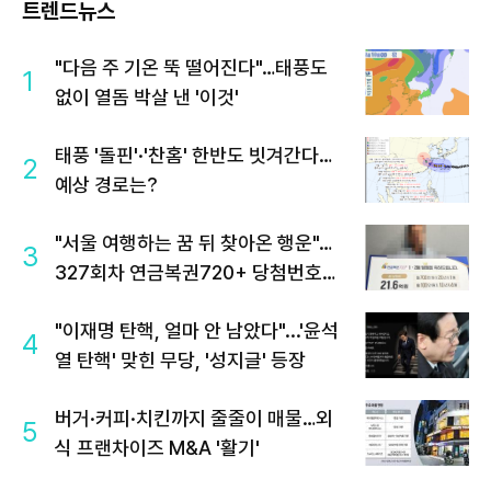
트렌드뉴스
"다음 주 기온 뚝 떨어진다"…태풍도
1
없이 열돔 박살 낸 '이것'
태풍 '돌핀'·'찬홈' 한반도 빗겨간다…
2
예상 경로는?
"서울 여행하는 꿈 뒤 찾아온 행운"…
3
327회차 연금복권720+ 당첨번호조
회 주목
"이재명 탄핵, 얼마 안 남았다"...'윤석
4
열 탄핵' 맞힌 무당, '성지글' 등장
버거·커피·치킨까지 줄줄이 매물…외
5
식 프랜차이즈 M&A '활기'