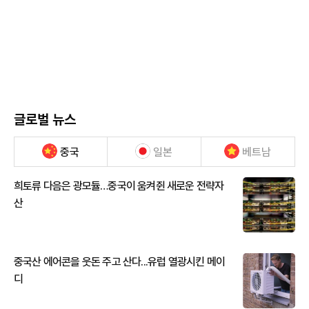
글로벌 뉴스
중국
일본
베트남
희토류 다음은 광모듈…중국이 움켜쥔 새로운 전략자
산
중국산 에어콘을 웃돈 주고 산다...유럽 열광시킨 메이
디