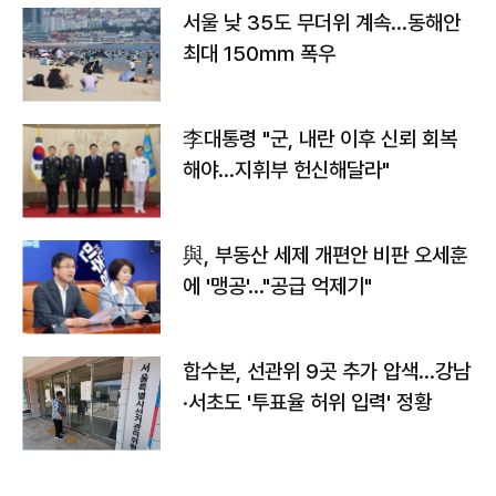
서울 낮 35도 무더위 계속…동해안
최대 150㎜ 폭우
李대통령 "군, 내란 이후 신뢰 회복
해야…지휘부 헌신해달라"
與, 부동산 세제 개편안 비판 오세훈
에 '맹공'…"공급 억제기"
합수본, 선관위 9곳 추가 압색…강남
·서초도 '투표율 허위 입력' 정황