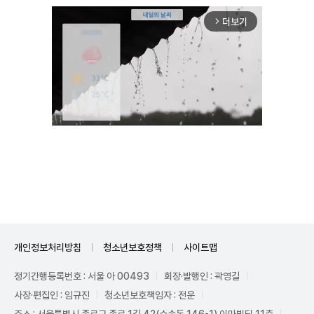
더보기
arrow_forward_ios
Mute
개인정보처리방침
청소년보호정책
사이트맵
정기간행등록번호 : 서울 아 00493
회장·발행인 : 곽영길
사장·편집인 : 임규진
청소년보호책임자 : 전운
주소 : 서울특별시 종로구 종로 1길 42(수송동 146-1) 이마빌딩 11층