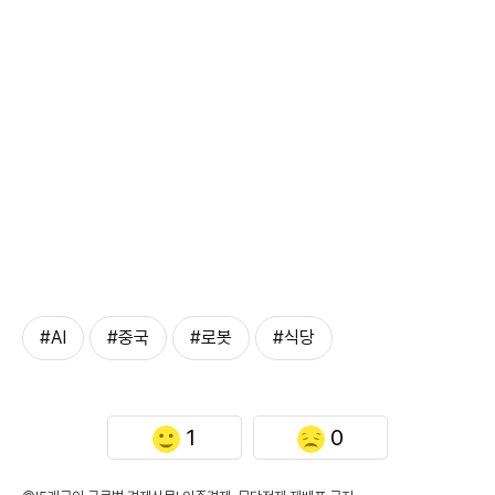
#AI
#중국
#로봇
#식당
1
0