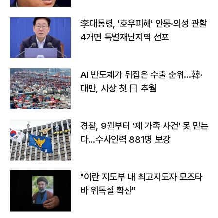
李대통령, '호우피해' 안동·의성 관할
4개면 특별재난지역 선포
AI 반도체가 뒤집은 수출 순위…韓·
대만, 사상 첫 日 추월
경찰, 9월부터 '제 가족 사건' 못 맡는
다…수사인력 881명 보강
"이란 지도부 내 최고지도자 모즈타
바 위독설 확산"