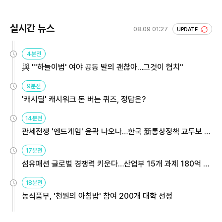
실시간 뉴스
08.09 01:27
UPDATE
4분전
與 "'하늘이법' 여야 공동 발의 괜찮아…그것이 협치"
9분전
'캐시딜' 캐시워크 돈 버는 퀴즈, 정답은?
14분전
관세전쟁 '엔드게임' 윤곽 나오나…한국 新통상정책 교두보 활
용해야
17분전
섬유패션 글로벌 경쟁력 키운다…산업부 15개 과제 180억 지
원
18분전
농식품부, '천원의 아침밥' 참여 200개 대학 선정