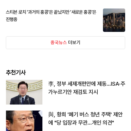
스티븐 로치 '과거의 홍콩'은 끝났지만 '새로운 홍콩'은
진행중
중국뉴스
더보기
추천기사
李, 정부 세제개편안에 제동…ISA·주
가누르기안 재검토 지시
與, 황희 '폐기 버스 청년 주택' 제안
에 "당 입장과 무관…개인 의견"