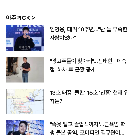
아주PICK >
임영웅, 데뷔 10주년…"난 늘 부족한
사람이었다"
"광고주들이 찾아줘"…진태현, '이숙
캠' 하차 후 근황 공개
13호 태풍 '돌핀'·15호 '찬홈' 현재 위
치는?
"속옷 빨고 졸업식까지"…근육병 학
생 돌본 공익, 코미디언 김규원이었