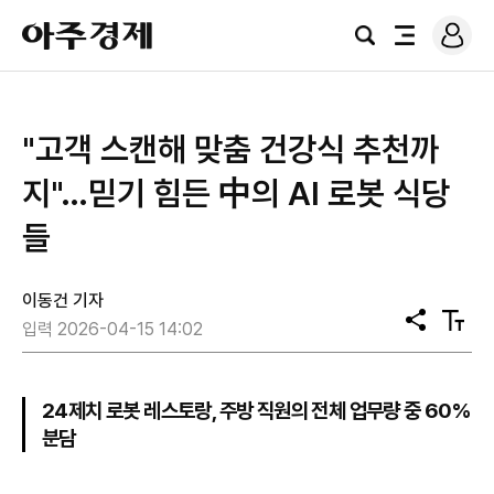
로
아
그
검
전
주
인
색
체
경
메
제
뉴
"고객 스캔해 맞춤 건강식 추천까
지"…믿기 힘든 中의 AI 로봇 식당
들
이동건 기자
공
텍
입력 2026-04-15 14:02
유
스
트
크
기
24제치 로봇 레스토랑, 주방 직원의 전체 업무량 중 60%
분담