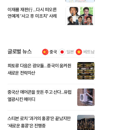
이재룡 재판行…다시 떠오른
연예계 '사고 후 미조치' 사례
글로벌 뉴스
중국
일본
베트남
희토류 다음은 광모듈…중국이 움켜쥔
새로운 전략자산
중국산 에어콘을 웃돈 주고 산다...유럽
열광시킨 메이디
스티븐 로치 '과거의 홍콩'은 끝났지만
'새로운 홍콩'은 진행중