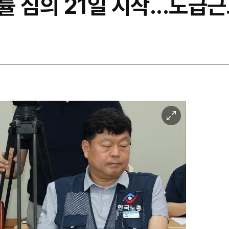
 심의 21일 시작...도급근
이
미
지
확
대