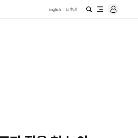
로
English
日本語
그
검
전
인
색
체
메
뉴