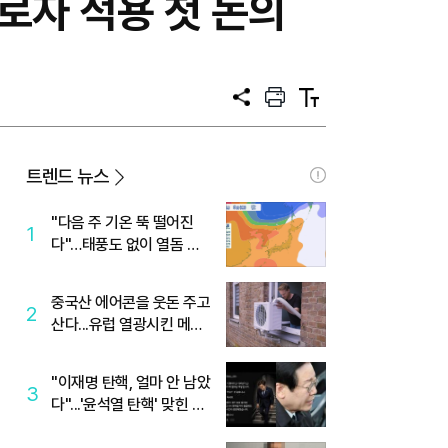
로자 적용 첫 논의
공
프
텍
유
린
스
트
트
크
기
트렌드 뉴스
"다음 주 기온 뚝 떨어진
1
다"…태풍도 없이 열돔 박
살 낸 '이것'
중국산 에어콘을 웃돈 주고
2
산다...유럽 열광시킨 메이
디
"이재명 탄핵, 얼마 안 남았
3
다"...'윤석열 탄핵' 맞힌 무
당, '성지글' 등장