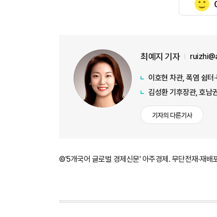
최예지 기자
ruizhi@
이호현 차관, 폭염 쉼터
김성환 기후장관, 호남권
기자의 다른기사
©'5개국어 글로벌 경제신문' 아주경제. 무단전재·재배