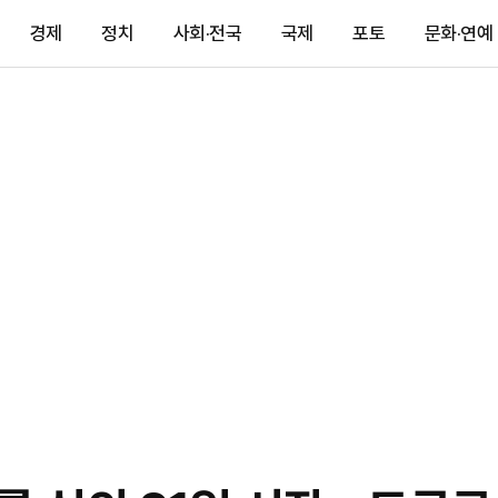
경제
정치
사회·전국
국제
포토
문화·연예