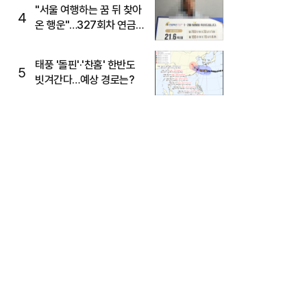
"서울 여행하는 꿈 뒤 찾아
4
온 행운"…327회차 연금
복권720+ 당첨번호조회
주목
태풍 '돌핀'·'찬홈' 한반도
5
빗겨간다…예상 경로는?