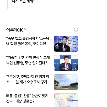
다시 '5인 체제'
아주PICK
"속옷 빨고 졸업식까지"…근육
병 학생 돌본 공익, 코미디언 김
규원이었다
"경솔한 언행 깊이 반성"…고개
숙인 신동엽, 무슨 일이길래?
프로야구, 주말까지 전 경기 취
소…11일 재개·오후 7시 경기
시작
태풍 '돌핀'·'찬홈' 한반도 빗겨
간다…예상 경로는?