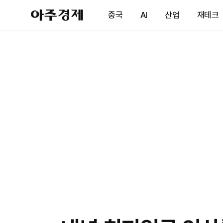
아
중국
AI
산업
재테크
주
경
제