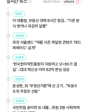
실시간 뉴스
08.07 20:41
UPDATE
8분전
이 대통령, 부동산 대책 6시간 점검…"기존 방
식 벗어나 과감히 실행"
26분전
과천 서울랜드 "여름 시즌 파일럿 콘텐츠 '데드
퍼레이드' 공개"
30분전
'한국한의약진흥원이 지원하고 오너브가 결
실'…CES 혁신상 이어 62억 펀딩 성공
32분전
윤상현, 與 '부정선거론'에 선 긋기…"득표수
조작 주장은 선동"
40분전
국민의힘 윤리위 또 내홍…위원 2명 사퇴하며