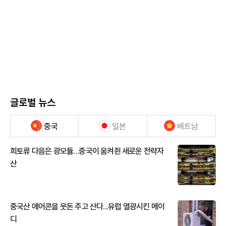
글로벌 뉴스
중국
일본
베트남
희토류 다음은 광모듈…중국이 움켜쥔 새로운 전략자
산
중국산 에어콘을 웃돈 주고 산다...유럽 열광시킨 메이
디