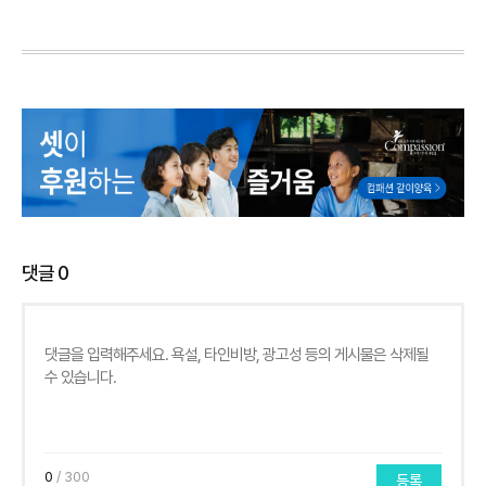
댓글
0
0
/ 300
등록