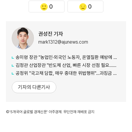
0
0
권성진 기자
mark1312@ajunews.com
송미령 장관 "농업인·외국인 노동자, 온열질환 예방에 가용자원 총동원"
김정관 산업장관 "반도체 산업, 빠른 시장 선점 필요…주52시간제 손봐야"
공정위 "국고채 담합, 매우 중대한 위법행위"...과징금 최대 15조원 전망
기자의 다른기사
©'5개국어 글로벌 경제신문' 아주경제. 무단전재·재배포 금지