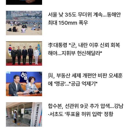
서울 낮 35도 무더위 계속…동해안
최대 150㎜ 폭우
李대통령 "군, 내란 이후 신뢰 회복
해야…지휘부 헌신해달라"
與, 부동산 세제 개편안 비판 오세훈
에 '맹공'…"공급 억제기"
합수본, 선관위 9곳 추가 압색…강남
·서초도 '투표율 허위 입력' 정황