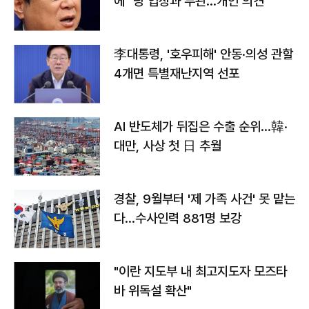
에 "당 입장과 무관…개인 의견"
李대통령, '호우피해' 안동·의성 관할
4개면 특별재난지역 선포
AI 반도체가 뒤집은 수출 순위…韓·
대만, 사상 첫 日 추월
경찰, 9월부터 '제 가족 사건' 못 맡는
다…수사인력 881명 보강
"이란 지도부 내 최고지도자 모즈타
바 위독설 확산"