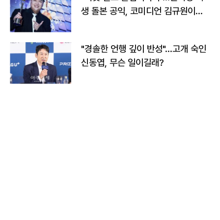
생 돌본 공익, 코미디언 김규원이었
다
"경솔한 언행 깊이 반성"…고개 숙인
신동엽, 무슨 일이길래?