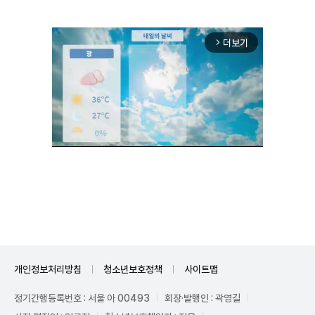
더보기
arrow_forward_ios
Unmute
개인정보처리방침
청소년보호정책
사이트맵
정기간행등록번호 : 서울 아 00493
회장·발행인 : 곽영길