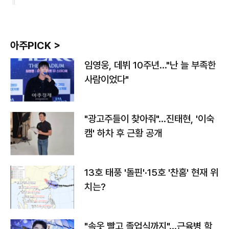
아주PICK >
임영웅, 데뷔 10주년…"난 늘 부족한
사람이었다"
"광고주들이 찾아줘"…진태현, '이숙
캠' 하차 후 근황 공개
13호 태풍 '돌핀'·15호 '찬홈' 현재 위
치는?
"속옷 빨고 졸업식까지"…근육병 학