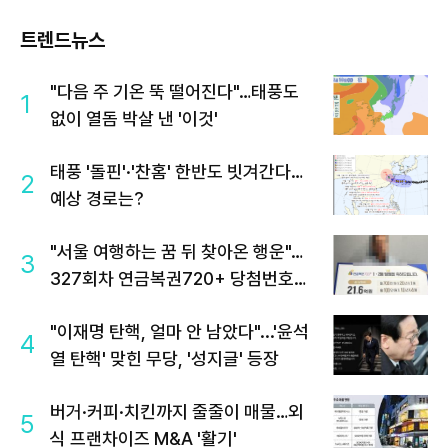
트렌드뉴스
"다음 주 기온 뚝 떨어진다"…태풍도
1
없이 열돔 박살 낸 '이것'
태풍 '돌핀'·'찬홈' 한반도 빗겨간다…
2
예상 경로는?
"서울 여행하는 꿈 뒤 찾아온 행운"…
3
327회차 연금복권720+ 당첨번호조
회 주목
"이재명 탄핵, 얼마 안 남았다"...'윤석
4
열 탄핵' 맞힌 무당, '성지글' 등장
버거·커피·치킨까지 줄줄이 매물…외
5
식 프랜차이즈 M&A '활기'