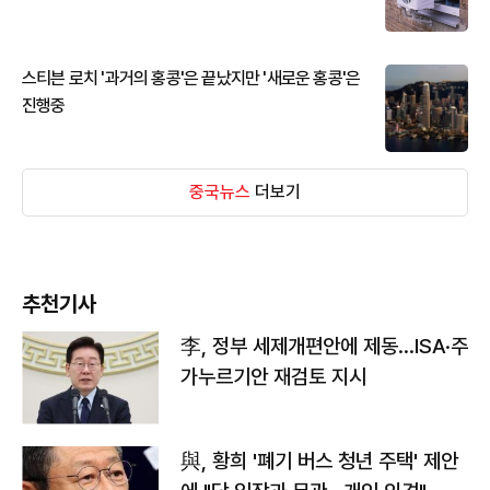
스티븐 로치 '과거의 홍콩'은 끝났지만 '새로운 홍콩'은
진행중
중국뉴스
더보기
추천기사
李, 정부 세제개편안에 제동…ISA·주
가누르기안 재검토 지시
與, 황희 '폐기 버스 청년 주택' 제안