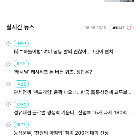
실시간 뉴스
08.08 23:15
UPDATE
4분전
與 "'하늘이법' 여야 공동 발의 괜찮아…그것이 협치"
9분전
'캐시딜' 캐시워크 돈 버는 퀴즈, 정답은?
14분전
관세전쟁 '엔드게임' 윤곽 나오나…한국 新통상정책 교두보 활
용해야
17분전
섬유패션 글로벌 경쟁력 키운다…산업부 15개 과제 180억 지
원
18분전
농식품부, '천원의 아침밥' 참여 200개 대학 선정