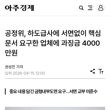
로
아
그
검
전
주
인
색
체
경
메
제
뉴
공정위, 하도급사에 서면없이 핵심
문서 요구한 업체에 과징금 4000
만원
권성진 기자
공
텍
입력 2026-04-15 12:00
유
스
트
크
기
중요 내용 담긴 금형내부도면 요구…서면 교부 미준수