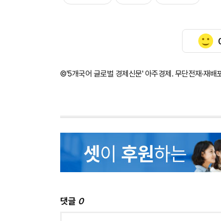
©'5개국어 글로벌 경제신문' 아주경제. 무단전재·재배
댓글
0