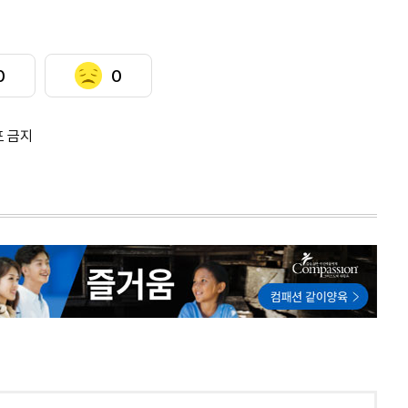
0
0
포 금지