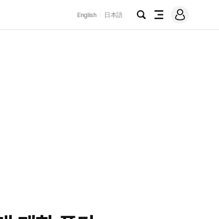
로
English
日本語
그
검
전
인
색
체
메
뉴