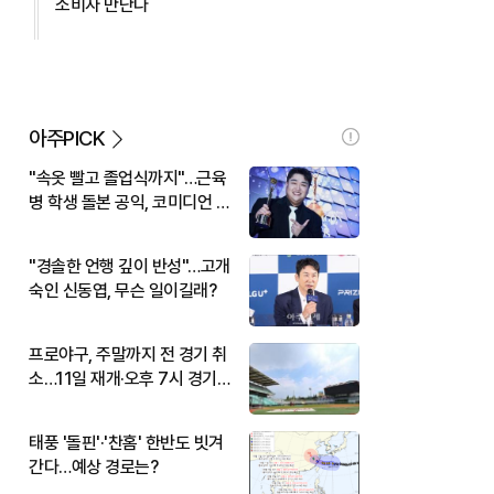
소비자 만난다
아주PICK
"속옷 빨고 졸업식까지"…근육
병 학생 돌본 공익, 코미디언 김
규원이었다
"경솔한 언행 깊이 반성"…고개
숙인 신동엽, 무슨 일이길래?
프로야구, 주말까지 전 경기 취
소…11일 재개·오후 7시 경기
시작
태풍 '돌핀'·'찬홈' 한반도 빗겨
간다…예상 경로는?