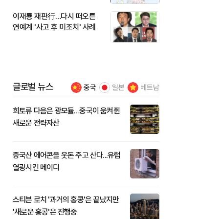
이재룡 재판行…다시 떠오른
연예계 '사고 후 미조치' 사례
글로벌 뉴스
중국
일본
베트남
희토류 다음은 광모듈…중국이 움켜쥔
새로운 전략자산
중국산 에어콘을 웃돈 주고 산다...유럽
열광시킨 메이디
스티븐 로치 '과거의 홍콩'은 끝났지만
'새로운 홍콩'은 진행중