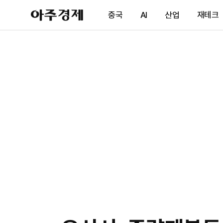
아
중국
AI
산업
재테크
주
경
제