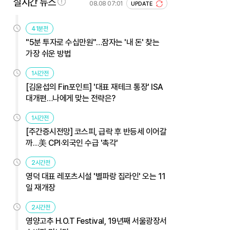
실시간 뉴스
08.08 07:01
UPDATE
41분전
"5분 투자로 수십만원"…잠자는 '내 돈' 찾는
가장 쉬운 방법
1시간전
[김윤섭의 Fin포인트] '대표 재테크 통장' ISA
대개편…나에게 맞는 전략은?
1시간전
[주간증시전망] 코스피, 급락 후 반등세 이어갈
까…美 CPI·외국인 수급 '촉각'
2시간전
영덕 대표 레포츠시설 '별파랑 집라인' 오는 11
일 재개장
2시간전
영양고추 H.O.T Festival, 19년째 서울광장서