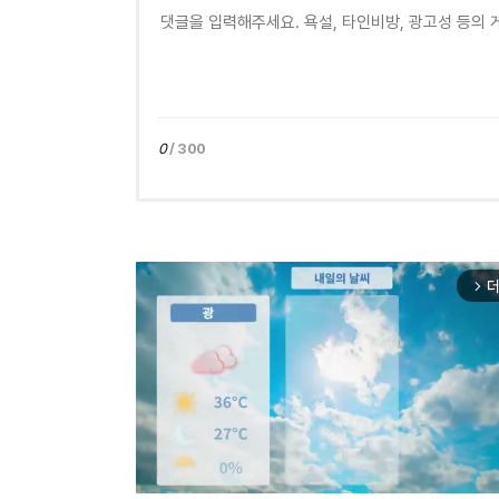
0
/ 300
더
arrow_forward_ios