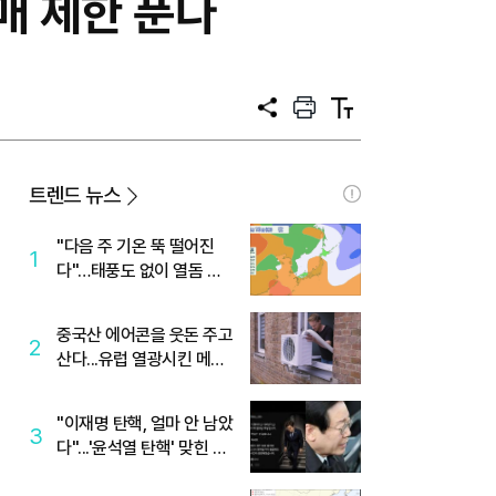
매 제한 푼다
공
프
텍
유
린
스
트
트
크
기
트렌드 뉴스
"다음 주 기온 뚝 떨어진
1
다"…태풍도 없이 열돔 박
살 낸 '이것'
중국산 에어콘을 웃돈 주고
2
산다...유럽 열광시킨 메이
디
"이재명 탄핵, 얼마 안 남았
3
다"...'윤석열 탄핵' 맞힌 무
당, '성지글' 등장