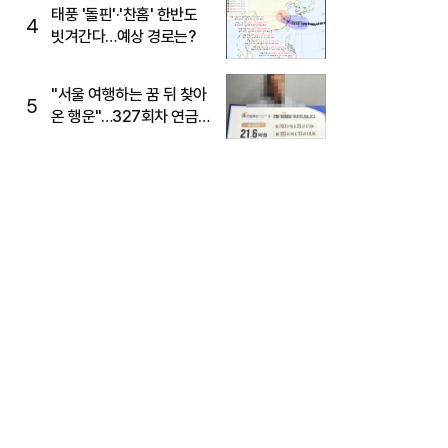
태풍 '돌핀'·'찬홈' 한반도
4
빗겨간다…예상 경로는?
"서울 여행하는 꿈 뒤 찾아
5
온 행운"…327회차 연금
복권720+ 당첨번호조회
주목