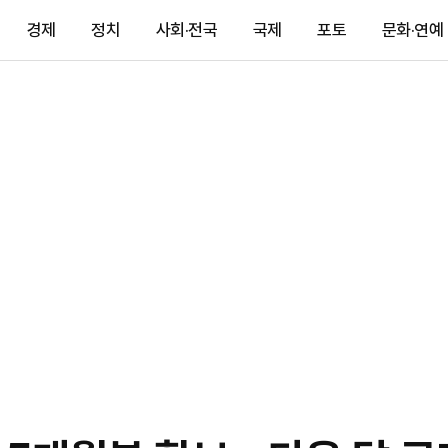
경제
정치
사회·전국
국제
포토
문화·연예