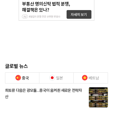
글로벌 뉴스
중국
일본
베트남
희토류 다음은 광모듈…중국이 움켜쥔 새로운 전략자
산