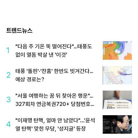
트렌드뉴스
"다음 주 기온 뚝 떨어진다"…태풍도
1
없이 열돔 박살 낸 '이것'
태풍 '돌핀'·'찬홈' 한반도 빗겨간다…
2
예상 경로는?
"서울 여행하는 꿈 뒤 찾아온 행운"…
3
327회차 연금복권720+ 당첨번호조
회 주목
"이재명 탄핵, 얼마 안 남았다"...'윤석
4
열 탄핵' 맞힌 무당, '성지글' 등장