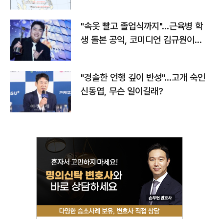
"속옷 빨고 졸업식까지"…근육병 학
생 돌본 공익, 코미디언 김규원이었
다
"경솔한 언행 깊이 반성"…고개 숙인
신동엽, 무슨 일이길래?