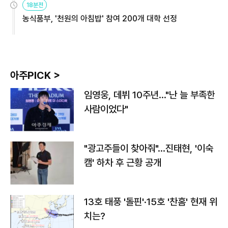
18분전
농식품부, '천원의 아침밥' 참여 200개 대학 선정
아주PICK >
임영웅, 데뷔 10주년…"난 늘 부족한
사람이었다"
"광고주들이 찾아줘"…진태현, '이숙
캠' 하차 후 근황 공개
13호 태풍 '돌핀'·15호 '찬홈' 현재 위
치는?