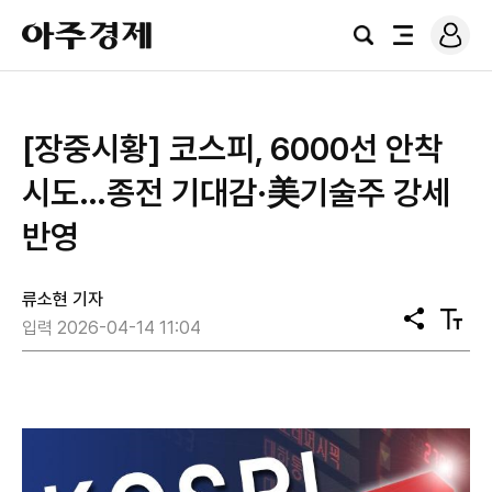
로
아
그
검
전
주
인
색
체
경
메
제
뉴
[장중시황] 코스피, 6000선 안착
시도…종전 기대감·美기술주 강세
반영
류소현 기자
공
텍
입력 2026-04-14 11:04
유
스
트
크
기