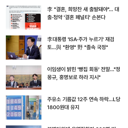
李 "결혼, 희망찬 새 출발돼야"… 대
출·청약 '결혼 페널티' 손본다
李대통령 'ISA·주가 누르기' 재검
토…與 "환영" 野 "졸속 국정"
이임생이 밝힌 '빵집 회동' 전말…"정
몽규, 홍명보로 하라 지시"
주유소 기름값 12주 연속 하락…L당
1800원대 유지