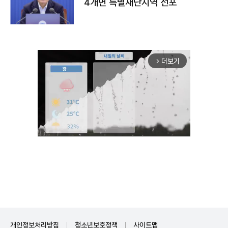
4개면 특별재난지역 선포
더보기
arrow_forward_ios
Unmute
개인정보처리방침
청소년보호정책
사이트맵