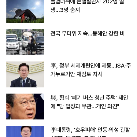
불볕더위에 온열질환자 202명 발
생…3명 숨져
전국 무더위 지속…동해안 강한 비
李, 정부 세제개편안에 제동…ISA·주
가누르기안 재검토 지시
與, 황희 '폐기 버스 청년 주택' 제안
에 "당 입장과 무관…개인 의견"
李대통령, '호우피해' 안동·의성 관할