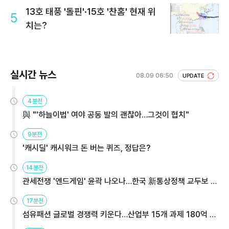
13호 태풍 '돌핀'·15호 '찬홈' 현재 위
5
치는?
실시간 뉴스
08.09 06:50
UPDATE
4분전
與 "'하늘이법' 여야 공동 발의 괜찮아…그것이 협치"
9분전
'캐시딜' 캐시워크 돈 버는 퀴즈, 정답은?
14분전
관세전쟁 '엔드게임' 윤곽 나오나…한국 新통상정책 교두보 활
용해야
17분전
섬유패션 글로벌 경쟁력 키운다…산업부 15개 과제 180억 지
원