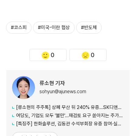
#코스피
#미국-이란 협상
#반도체
0
0
류소현 기자
sohyun@ajunews.com
[류소현의 주주톡] 상폐 무산 뒤 240% 유증…SK디앤디는 주주를 설득했나?
여당도, 기업도 모두 '불만'...재검토 요구 쏟아지는 주가누르기 방지 세제개편안
[특징주] 한화솔루션, 김동관 수석부회장 유증 참여·실적 개선 기대에 16% 강세