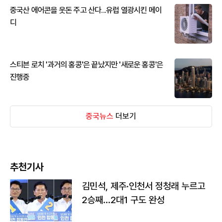
중국산 에어콘을 웃돈 주고 산다...유럽 열광시킨 메이
디
스티븐 로치 '과거의 홍콩'은 끝났지만 '새로운 홍콩'은
진행중
중국뉴스
더보기
추천기사
김민석, 제주·인천서 정청래 누르고
2승째…2대1 구도 완성