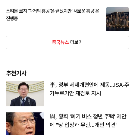
스티븐 로치 '과거의 홍콩'은 끝났지만 '새로운 홍콩'은
진행중
중국뉴스
더보기
추천기사
李, 정부 세제개편안에 제동…ISA·주
가누르기안 재검토 지시
與, 황희 '폐기 버스 청년 주택' 제안
에 "당 입장과 무관…개인 의견"