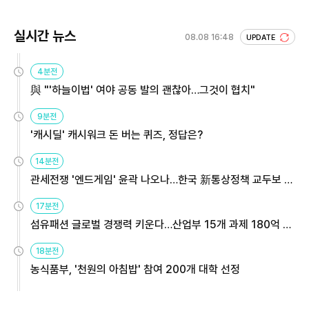
실시간 뉴스
08.08 16:48
UPDATE
4분전
與 "'하늘이법' 여야 공동 발의 괜찮아…그것이 협치"
9분전
'캐시딜' 캐시워크 돈 버는 퀴즈, 정답은?
14분전
관세전쟁 '엔드게임' 윤곽 나오나…한국 新통상정책 교두보 활
용해야
17분전
섬유패션 글로벌 경쟁력 키운다…산업부 15개 과제 180억 지
원
18분전
농식품부, '천원의 아침밥' 참여 200개 대학 선정