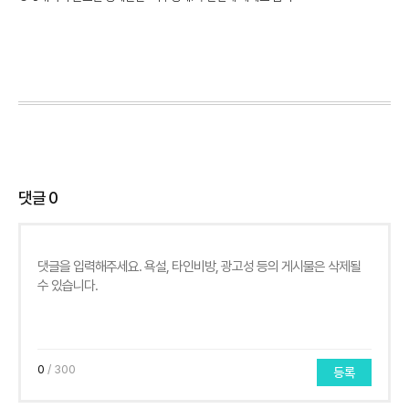
댓글
0
0
/ 300
등록