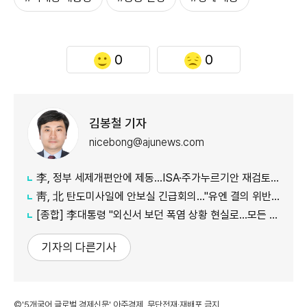
0
0
김봉철 기자
nicebong@ajunews.com
李, 정부 세제개편안에 제동…ISA·주가누르기안 재검토 지시
靑, 北 탄도미사일에 안보실 긴급회의…"유엔 결의 위반, 즉각 중단 촉구"
[종합] 李대통령 "외신서 보던 폭염 상황 현실로…모든 행정력 총동원하라"
기자의 다른기사
©'5개국어 글로벌 경제신문' 아주경제. 무단전재·재배포 금지