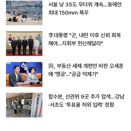
서울 낮 35도 무더위 계속…동해안
최대 150㎜ 폭우
李대통령 "군, 내란 이후 신뢰 회복
해야…지휘부 헌신해달라"
與, 부동산 세제 개편안 비판 오세훈
에 '맹공'…"공급 억제기"
합수본, 선관위 9곳 추가 압색…강남
·서초도 '투표율 허위 입력' 정황