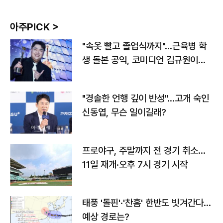
아주PICK >
"속옷 빨고 졸업식까지"…근육병 학
생 돌본 공익, 코미디언 김규원이었
다
"경솔한 언행 깊이 반성"…고개 숙인
신동엽, 무슨 일이길래?
프로야구, 주말까지 전 경기 취소…
11일 재개·오후 7시 경기 시작
태풍 '돌핀'·'찬홈' 한반도 빗겨간다…
예상 경로는?