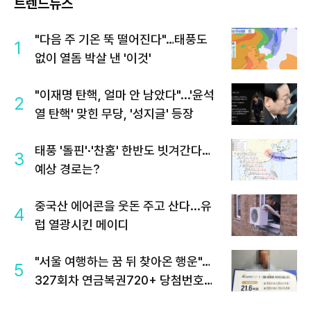
트렌드뉴스
"다음 주 기온 뚝 떨어진다"…태풍도
1
없이 열돔 박살 낸 '이것'
"이재명 탄핵, 얼마 안 남았다"...'윤석
2
열 탄핵' 맞힌 무당, '성지글' 등장
태풍 '돌핀'·'찬홈' 한반도 빗겨간다…
3
예상 경로는?
중국산 에어콘을 웃돈 주고 산다...유
4
럽 열광시킨 메이디
"서울 여행하는 꿈 뒤 찾아온 행운"…
5
327회차 연금복권720+ 당첨번호조
회 주목