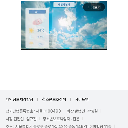
더보기
arrow_forward_ios
Unmute
개인정보처리방침
청소년보호정책
사이트맵
정기간행등록번호 : 서울 아 00493
회장·발행인 : 곽영길
사장·편집인 : 임규진
청소년보호책임자 : 전운
주소 : 서울특별시 종로구 종로 1길 42(수송동 146-1) 이마빌딩 11층