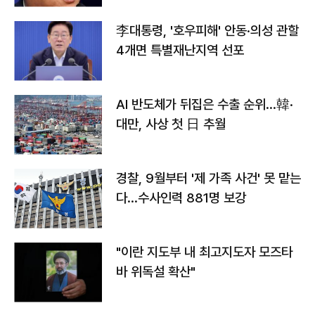
李대통령, '호우피해' 안동·의성 관할
4개면 특별재난지역 선포
AI 반도체가 뒤집은 수출 순위…韓·
대만, 사상 첫 日 추월
경찰, 9월부터 '제 가족 사건' 못 맡는
다…수사인력 881명 보강
"이란 지도부 내 최고지도자 모즈타
바 위독설 확산"