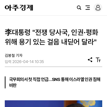
로
아
그
검
전
주
인
색
체
경
메
제
뉴
李대통령 "전쟁 당사국, 인권·평화
위해 용기 있는 걸음 내딛어 달라"
김봉철 기자
공
텍
입력 2026-04-14 10:35
유
스
트
크
기
국무회의서 첫 직접 언급…SNS 통해 이스라엘 인권 침해
비판