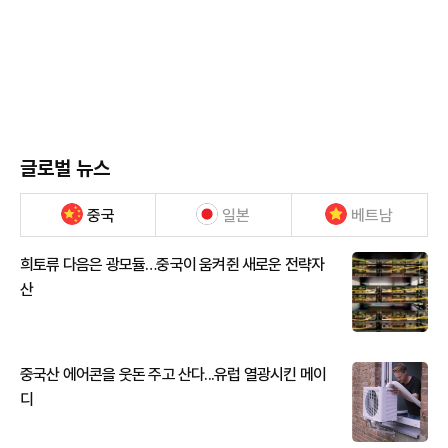
글로벌 뉴스
중국
일본
베트남
희토류 다음은 광모듈…중국이 움켜쥔 새로운 전략자
산
중국산 에어콘을 웃돈 주고 산다...유럽 열광시킨 메이
디