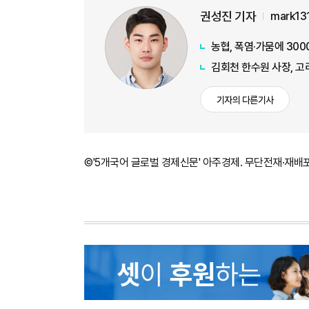
권성진 기자
mark13
농협, 폭염·가뭄에 30
김회천 한수원 사장, 
기자의 다른기사
©'5개국어 글로벌 경제신문' 아주경제. 무단전재·재배