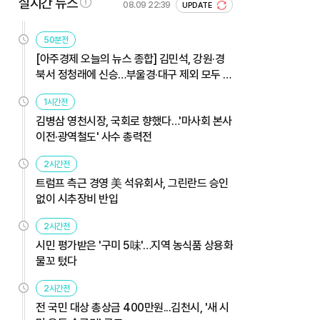
실시간 뉴스
08.09 22:39
UPDATE
50분전
[아주경제 오늘의 뉴스 종합] 김민석, 강원·경
북서 정청래에 신승…부울경·대구 제외 모두 웃
었다 外
1시간전
김병삼 영천시장, 국회로 향했다…'마사회 본사
이전·광역철도' 사수 총력전
2시간전
트럼프 측근 경영 美 석유회사, 그린란드 승인
없이 시추장비 반입
2시간전
시민 평가받은 '구미 5味'…지역 농식품 상용화
물꼬 텄다
2시간전
전 국민 대상 총상금 400만원...김천시, '새 시