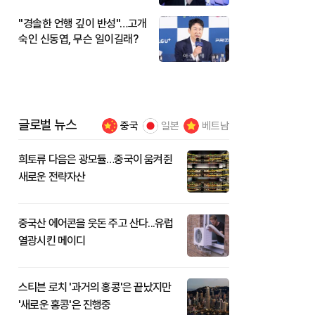
"경솔한 언행 깊이 반성"…고개
숙인 신동엽, 무슨 일이길래?
글로벌 뉴스
중국
일본
베트남
희토류 다음은 광모듈…중국이 움켜쥔
새로운 전략자산
중국산 에어콘을 웃돈 주고 산다...유럽
열광시킨 메이디
스티븐 로치 '과거의 홍콩'은 끝났지만
'새로운 홍콩'은 진행중