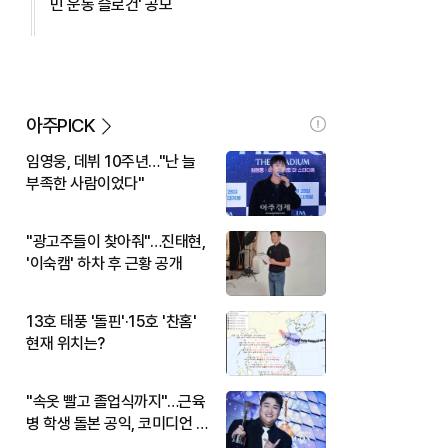
민 운동 슬로건' 공모
아주PICK
임영웅, 데뷔 10주년…"난 늘
부족한 사람이었다"
"광고주들이 찾아줘"…진태현,
'이숙캠' 하차 후 근황 공개
13호 태풍 '돌핀'·15호 '찬홈'
현재 위치는?
"속옷 빨고 졸업식까지"…근육
병 학생 돌본 공익, 코미디언 김
규원이었다