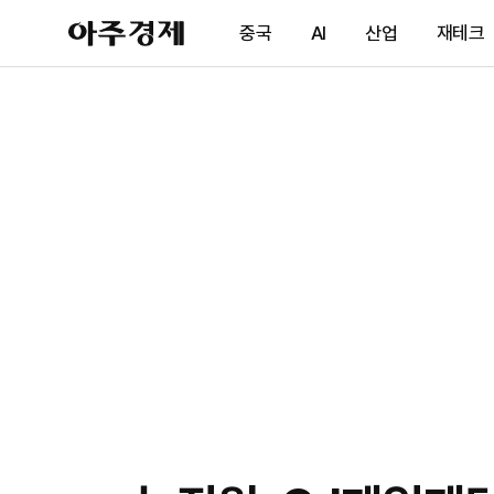
아
중국
AI
산업
재테크
주
경
제