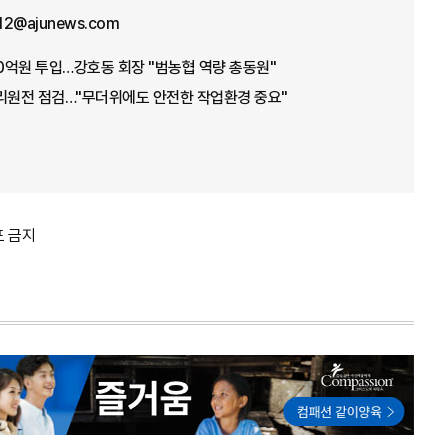
12@ajunews.com
00억원 투입…강호동 회장 "범농협 역량 총동원"
고리원전 점검…"무더위에도 안전한 작업환경 중요"
포 금지