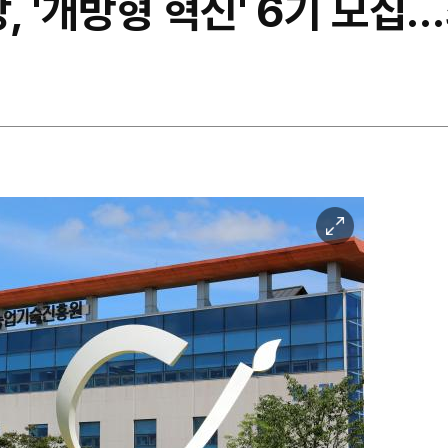
 '개방형 혁신' 6기 모집…
이
미
지
확
대