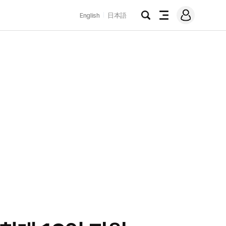
로
English
日本語
그
검
전
인
색
체
메
뉴