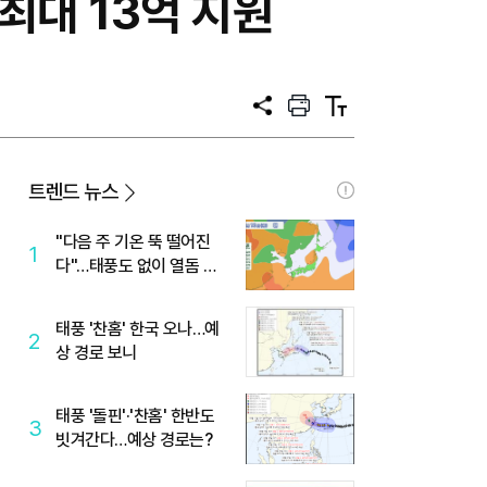
최대 13억 지원
공
프
텍
유
린
스
트
트
크
기
트렌드 뉴스
"다음 주 기온 뚝 떨어진
1
다"…태풍도 없이 열돔 박
살 낸 '이것'
태풍 '찬홈' 한국 오나…예
2
상 경로 보니
태풍 '돌핀'·'찬홈' 한반도
3
빗겨간다…예상 경로는?