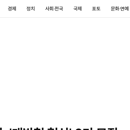
경제
정치
사회·전국
국제
포토
문화·연예