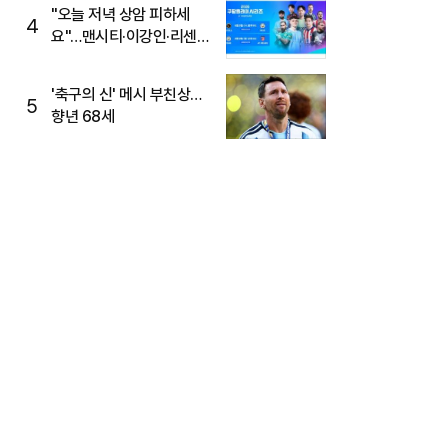
"오늘 저녁 상암 피하세
4
요"…맨시티·이강인·리센느
뜬다, 6호선 혼잡 예상
'축구의 신' 메시 부친상…
5
향년 68세