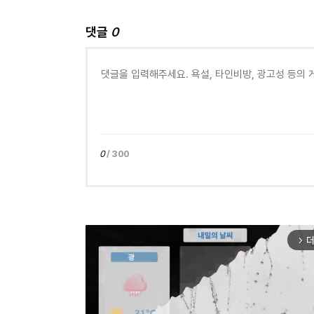
댓글
0
0
/ 300
더
arrow_forward_ios