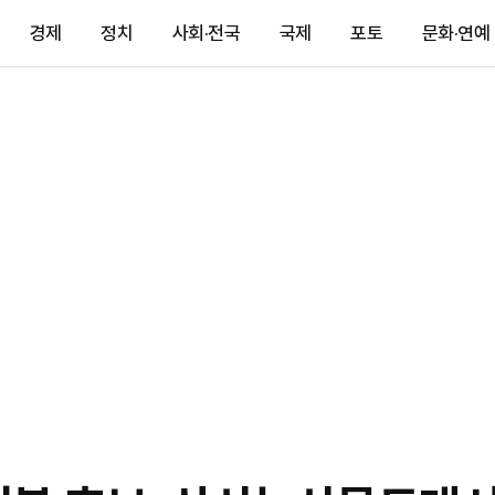
경제
정치
사회·전국
국제
포토
문화·연예