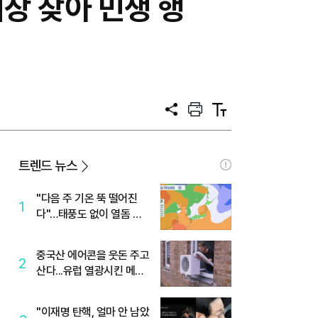
장 찾아 민생 행
공
프
텍
유
린
스
트
트
크
기
트렌드 뉴스
"다음 주 기온 뚝 떨어진
1
다"…태풍도 없이 열돔 박
살 낸 '이것'
중국산 에어콘을 웃돈 주고
2
산다...유럽 열광시킨 메이
디
"이재명 탄핵, 얼마 안 남았