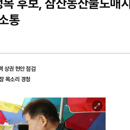
정복 후보, 삼산농산물도매시
 소통
역 상권 현안 점검
장 목소리 경청
이
미
지