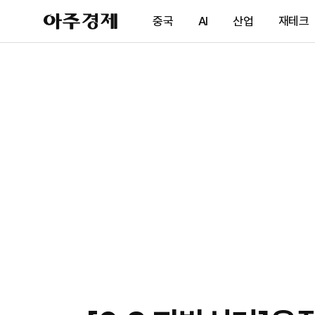
아
중국
AI
산업
재테크
주
경
제