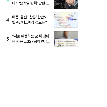
3
다"...'윤석열 탄핵' 맞힌 무
당, '성지글' 등장
태풍 '돌핀'·'찬홈' 한반도
4
빗겨간다…예상 경로는?
"서울 여행하는 꿈 뒤 찾아
5
온 행운"…327회차 연금
복권720+ 당첨번호조회
주목