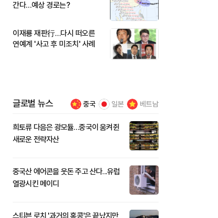
간다…예상 경로는?
이재룡 재판行…다시 떠오른
연예계 '사고 후 미조치' 사례
글로벌 뉴스
중국
일본
베트남
희토류 다음은 광모듈…중국이 움켜쥔
새로운 전략자산
중국산 에어콘을 웃돈 주고 산다...유럽
열광시킨 메이디
스티븐 로치 '과거의 홍콩'은 끝났지만