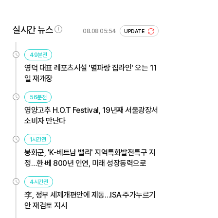
실시간 뉴스
08.08 05:54
UPDATE
49분전
영덕 대표 레포츠시설 '별파랑 집라인' 오는 11
일 재개장
56분전
영양고추 H.O.T Festival, 19년째 서울광장서
소비자 만난다
1시간전
봉화군, 'K-베트남 밸리' 지역특화발전특구 지
정…한·베 800년 인연, 미래 성장동력으로
4시간전
李, 정부 세제개편안에 제동…ISA·주가누르기
안 재검토 지시