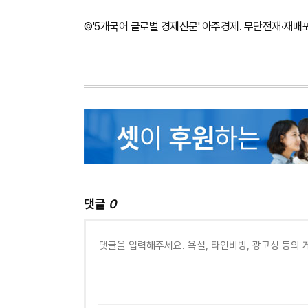
©'5개국어 글로벌 경제신문' 아주경제. 무단전재·재배
댓글
0