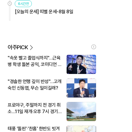
6시간전
[오늘의 운세] 띠별 운세-8월 8일
아주PICK
"속옷 빨고 졸업식까지"…근육
병 학생 돌본 공익, 코미디언 김
규원이었다
"경솔한 언행 깊이 반성"…고개
숙인 신동엽, 무슨 일이길래?
프로야구, 주말까지 전 경기 취
소…11일 재개·오후 7시 경기
시작
태풍 '돌핀'·'찬홈' 한반도 빗겨