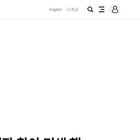
로
English
日本語
그
검
전
인
색
체
메
뉴