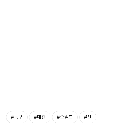
#늑구
#대전
#오월드
#산