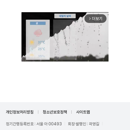
더보기
arrow_forward_ios
Unmute
개인정보처리방침
청소년보호정책
사이트맵
정기간행등록번호 : 서울 아 00493
회장·발행인 : 곽영길