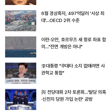
않도록 협의"
6월 경상흑자, 497억달러 '사상 최
대'…OECD 2위 수준
이란·오만, 호르무즈 새 항로 좌표 합
의…"전면 개방은 아냐"
李대통령 "쿠데타 소지 없애려면 사
관학교 통합"
與 전당대회 2차 토론회…'탈당 의혹
·신천지 당원 가입 논란' 공방