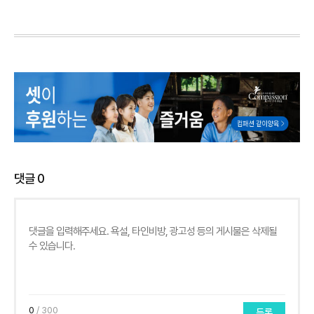
댓글
0
0
/ 300
등록