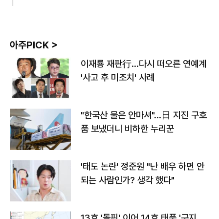
아주PICK >
이재룡 재판行…다시 떠오른 연예계
'사고 후 미조치' 사례
"한국산 물은 안마셔"…日 지진 구호
품 보냈더니 비하한 누리꾼
'태도 논란' 정준원 "난 배우 하면 안
되는 사람인가? 생각 했다"
13호 '돌핀' 이어 14호 태풍 '구지