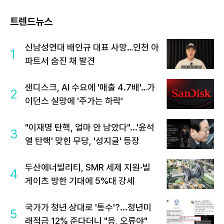
트렌드뉴스
신남성연대 배인규 대표 사망…인천 아
1
파트서 숨진 채 발견
샌디스크, AI 수요에 '매출 4.7배'…가
2
이던스 실망에 '주가는 하락'
"이재명 탄핵, 얼마 안 남았다"...'윤석
3
열 탄핵' 맞힌 무당, '성지글' 등장
두산에너빌리티, SMR 세제 지원·빌
4
게이츠 방한 기대에 5%대 강세
국가가 청년 상대로 '통수'?...청년미
5
래적금 12% 준다더니 "응, 오류야"