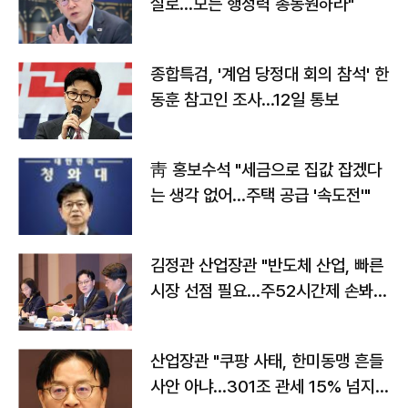
실로…모든 행정력 총동원하라"
종합특검, '계엄 당정대 회의 참석' 한
동훈 참고인 조사...12일 통보
靑 홍보수석 "세금으로 집값 잡겠다
는 생각 없어…주택 공급 '속도전'"
김정관 산업장관 "반도체 산업, 빠른
시장 선점 필요…주52시간제 손봐
야"
산업장관 "쿠팡 사태, 한미동맹 흔들
사안 아냐…301조 관세 15% 넘지