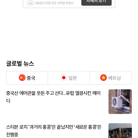
글로벌 뉴스
중국
일본
베트남
중국산 에어콘을 웃돈 주고 산다...유럽 열광시킨 메이
디
스티븐 로치 '과거의 홍콩'은 끝났지만 '새로운 홍콩'은
진행중