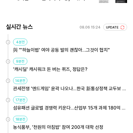
실시간 뉴스
08.06 15:24
UPDATE
4분전
與 "'하늘이법' 여야 공동 발의 괜찮아…그것이 협치"
9분전
'캐시딜' 캐시워크 돈 버는 퀴즈, 정답은?
14분전
관세전쟁 '엔드게임' 윤곽 나오나…한국 新통상정책 교두보 활
용해야
17분전
섬유패션 글로벌 경쟁력 키운다…산업부 15개 과제 180억 지
원
18분전
농식품부, '천원의 아침밥' 참여 200개 대학 선정