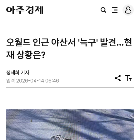
로
아
그
검
전
주
인
색
체
경
메
제
뉴
오월드 인근 야산서 '늑구' 발견…현
재 상황은?
정세희 기자
공
텍
입력 2026-04-14 06:46
유
스
트
크
기