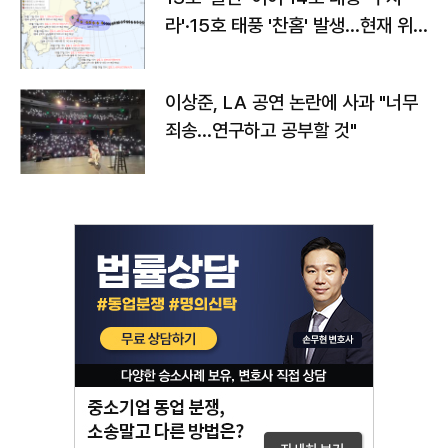
라'·15호 태풍 '찬홈' 발생…현재 위
치와 이동경로는?
이상준, LA 공연 논란에 사과 "너무
죄송…연구하고 공부할 것"