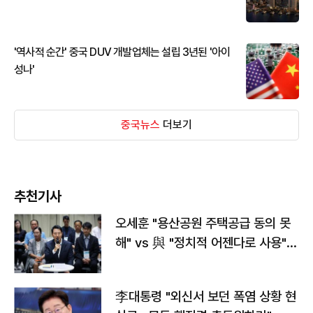
'역사적 순간' 중국 DUV 개발업체는 설립 3년된 '아이
성나'
중국뉴스
더보기
추천기사
오세훈 "용산공원 주택공급 동의 못
해" vs 與 "정치적 어젠다로 사용"
맞불
李대통령 "외신서 보던 폭염 상황 현