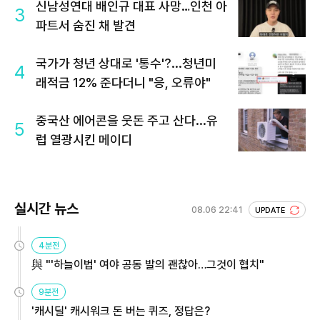
신남성연대 배인규 대표 사망…인천 아
3
파트서 숨진 채 발견
국가가 청년 상대로 '통수'?...청년미
4
래적금 12% 준다더니 "응, 오류야"
중국산 에어콘을 웃돈 주고 산다...유
5
럽 열광시킨 메이디
실시간 뉴스
08.06 22:41
UPDATE
4분전
與 "'하늘이법' 여야 공동 발의 괜찮아…그것이 협치"
9분전
'캐시딜' 캐시워크 돈 버는 퀴즈, 정답은?