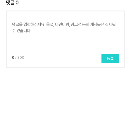
댓글
0
0
/ 300
등록