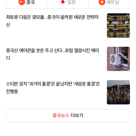
중국
일본
베트남
희토류 다음은 광모듈…중국이 움켜쥔 새로운 전략자
산
중국산 에어콘을 웃돈 주고 산다...유럽 열광시킨 메이
디
스티븐 로치 '과거의 홍콩'은 끝났지만 '새로운 홍콩'은
진행중
중국뉴스
더보기