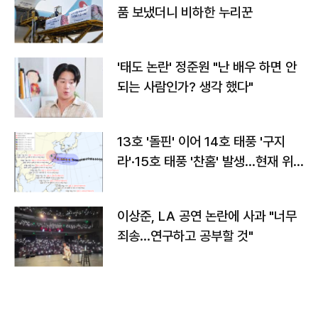
품 보냈더니 비하한 누리꾼
'태도 논란' 정준원 "난 배우 하면 안
되는 사람인가? 생각 했다"
13호 '돌핀' 이어 14호 태풍 '구지
라'·15호 태풍 '찬홈' 발생…현재 위
치와 이동경로는?
이상준, LA 공연 논란에 사과 "너무
죄송…연구하고 공부할 것"