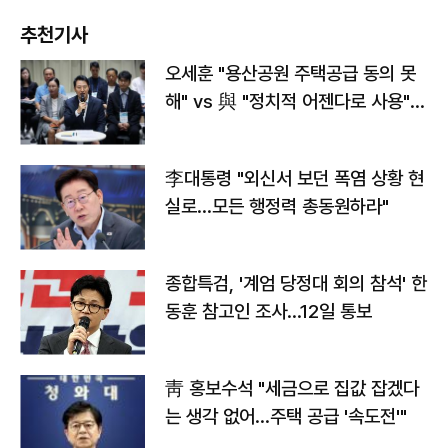
추천기사
오세훈 "용산공원 주택공급 동의 못
해" vs 與 "정치적 어젠다로 사용"
맞불
李대통령 "외신서 보던 폭염 상황 현
실로…모든 행정력 총동원하라"
종합특검, '계엄 당정대 회의 참석' 한
동훈 참고인 조사...12일 통보
靑 홍보수석 "세금으로 집값 잡겠다
는 생각 없어…주택 공급 '속도전'"