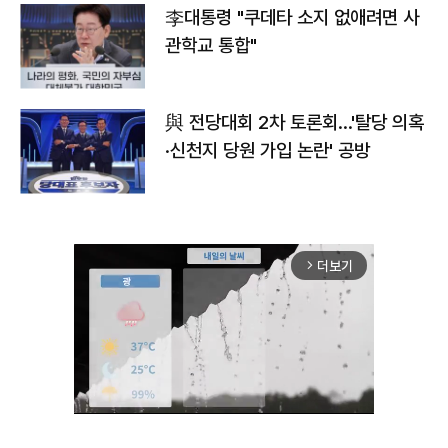
李대통령 "쿠데타 소지 없애려면 사
관학교 통합"
與 전당대회 2차 토론회…'탈당 의혹
·신천지 당원 가입 논란' 공방
더보기
arrow_forward_ios