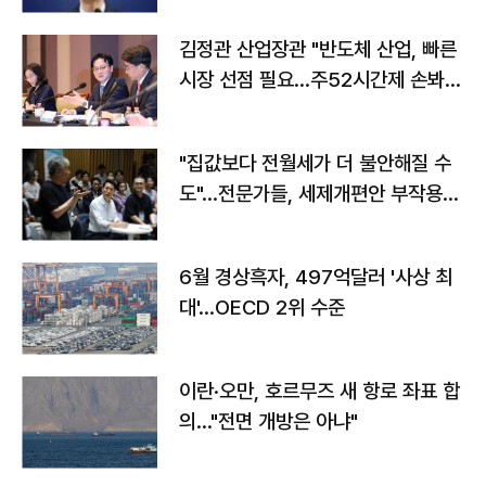
김정관 산업장관 "반도체 산업, 빠른
시장 선점 필요…주52시간제 손봐
야"
"집값보다 전월세가 더 불안해질 수
도"…전문가들, 세제개편안 부작용
우려
6월 경상흑자, 497억달러 '사상 최
대'…OECD 2위 수준
이란·오만, 호르무즈 새 항로 좌표 합
의…"전면 개방은 아냐"