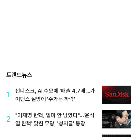
트렌드뉴스
샌디스크, AI 수요에 '매출 4.7배'…가
1
이던스 실망에 '주가는 하락'
"이재명 탄핵, 얼마 안 남았다"...'윤석
2
열 탄핵' 맞힌 무당, '성지글' 등장