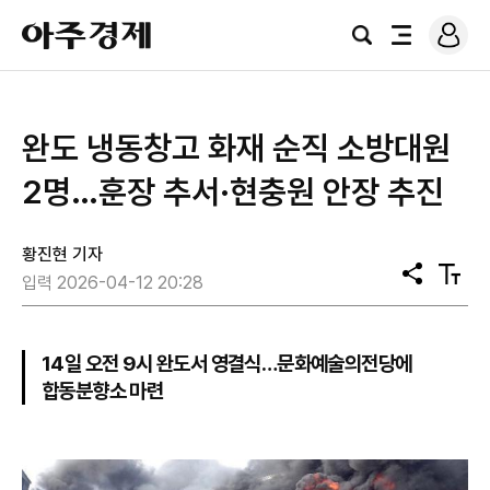
로
아
그
검
전
주
인
색
체
경
메
제
뉴
완도 냉동창고 화재 순직 소방대원
2명…훈장 추서·현충원 안장 추진
황진현 기자
공
텍
입력 2026-04-12 20:28
유
스
트
크
기
14일 오전 9시 완도서 영결식…문화예술의전당에
합동분향소 마련