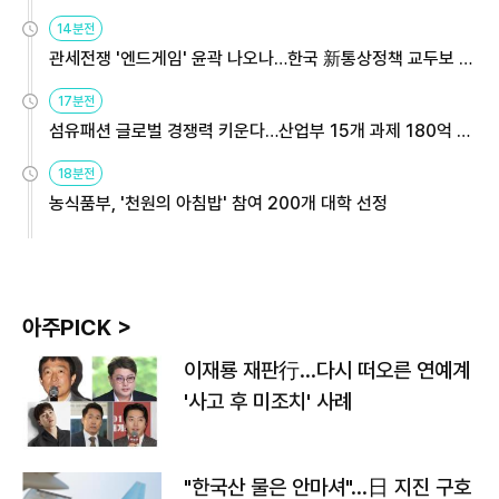
14분전
관세전쟁 '엔드게임' 윤곽 나오나…한국 新통상정책 교두보 활
용해야
17분전
섬유패션 글로벌 경쟁력 키운다…산업부 15개 과제 180억 지
원
18분전
농식품부, '천원의 아침밥' 참여 200개 대학 선정
아주PICK >
이재룡 재판行…다시 떠오른 연예계
'사고 후 미조치' 사례
"한국산 물은 안마셔"…日 지진 구호