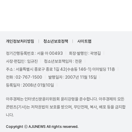
Unmute
개인정보처리방침
청소년보호정책
사이트맵
정기간행등록번호 : 서울 아 00493
회장·발행인 : 곽영길
사장·편집인 : 임규진
청소년보호책임자 : 전운
주소 : 서울특별시 종로구 종로 1길 42(수송동 146-1) 이마빌딩 11층
전화 : 02-767-1500
발행일자 : 2007년 11월 15일
등록일자 : 2008년 01월10일
아주경제는 인터넷신문윤리위원회 윤리강령을 준수합니다. 아주경제의 모든
콘텐츠(기사)는 저작권법의 보호를 받으며, 무단전재, 복사, 배포 등을 금지합
니다.
Copyright ⓒ AJUNEWS All rights reserved.