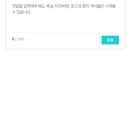
0
/ 300
등록