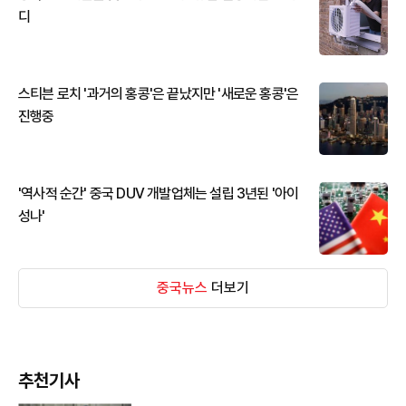
디
스티븐 로치 '과거의 홍콩'은 끝났지만 '새로운 홍콩'은
진행중
'역사적 순간' 중국 DUV 개발업체는 설립 3년된 '아이
성나'
중국뉴스
더보기
추천기사