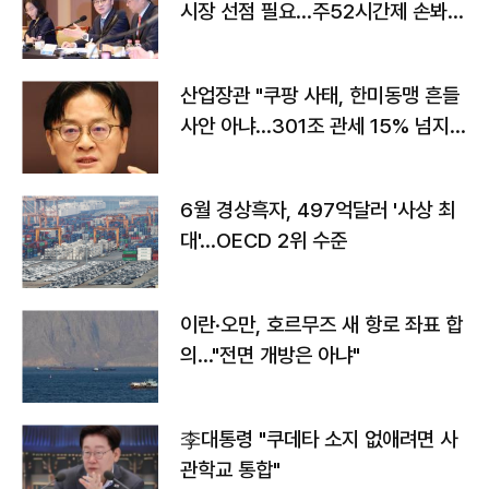
시장 선점 필요…주52시간제 손봐
야"
산업장관 "쿠팡 사태, 한미동맹 흔들
사안 아냐…301조 관세 15% 넘지
않도록 협의"
6월 경상흑자, 497억달러 '사상 최
대'…OECD 2위 수준
이란·오만, 호르무즈 새 항로 좌표 합
의…"전면 개방은 아냐"
李대통령 "쿠데타 소지 없애려면 사
관학교 통합"