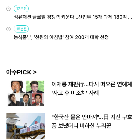
용해야
17분전
섬유패션 글로벌 경쟁력 키운다…산업부 15개 과제 180억 지
원
18분전
농식품부, '천원의 아침밥' 참여 200개 대학 선정
아주PICK >
이재룡 재판行…다시 떠오른 연예계
'사고 후 미조치' 사례
"한국산 물은 안마셔"…日 지진 구호
품 보냈더니 비하한 누리꾼