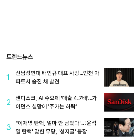
트렌드뉴스
신남성연대 배인규 대표 사망…인천 아
1
파트서 숨진 채 발견
샌디스크, AI 수요에 '매출 4.7배'…가
2
이던스 실망에 '주가는 하락'
"이재명 탄핵, 얼마 안 남았다"...'윤석
3
열 탄핵' 맞힌 무당, '성지글' 등장