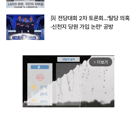
與 전당대회 2차 토론회…'탈당 의혹
·신천지 당원 가입 논란' 공방
더보기
arrow_forward_ios
Unmute