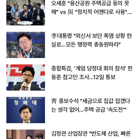
오세훈 "용산공원 주택공급 동의 못
해" vs 與 "정치적 어젠다로 사용"
맞불
李대통령 "외신서 보던 폭염 상황 현
실로…모든 행정력 총동원하라"
종합특검, '계엄 당정대 회의 참석' 한
동훈 참고인 조사...12일 통보
靑 홍보수석 "세금으로 집값 잡겠다
는 생각 없어…주택 공급 '속도전'"
김정관 산업장관 "반도체 산업, 빠른