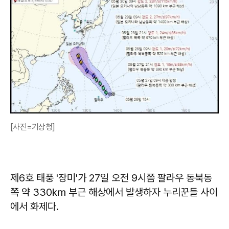
[사진=기상청]
제6호 태풍 '장미'가 27일 오전 9시쯤 팔라우 동북동
쪽 약 330㎞ 부근 해상에서 발생하자 누리꾼들 사이
에서 화제다.