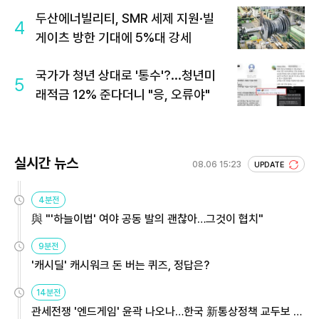
두산에너빌리티, SMR 세제 지원·빌
4
게이츠 방한 기대에 5%대 강세
국가가 청년 상대로 '통수'?...청년미
5
래적금 12% 준다더니 "응, 오류야"
실시간 뉴스
08.06 15:23
UPDATE
4분전
與 "'하늘이법' 여야 공동 발의 괜찮아…그것이 협치"
9분전
'캐시딜' 캐시워크 돈 버는 퀴즈, 정답은?
14분전
관세전쟁 '엔드게임' 윤곽 나오나…한국 新통상정책 교두보 활