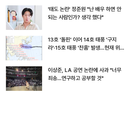
'태도 논란' 정준원 "난 배우 하면 안
되는 사람인가? 생각 했다"
13호 '돌핀' 이어 14호 태풍 '구지
라'·15호 태풍 '찬홈' 발생…현재 위
치와 이동경로는?
이상준, LA 공연 논란에 사과 "너무
죄송…연구하고 공부할 것"