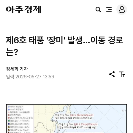
로
아
그
검
전
주
인
색
체
경
메
제
뉴
제6호 태풍 '장미' 발생…이동 경로
는?
정세희 기자
공
텍
입력 2026-05-27 13:59
유
스
트
크
기