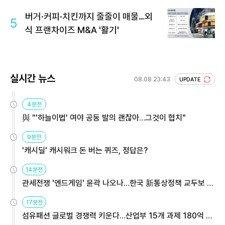
버거·커피·치킨까지 줄줄이 매물…외
5
식 프랜차이즈 M&A '활기'
실시간 뉴스
08.08 23:43
UPDATE
4분전
與 "'하늘이법' 여야 공동 발의 괜찮아…그것이 협치"
9분전
'캐시딜' 캐시워크 돈 버는 퀴즈, 정답은?
14분전
관세전쟁 '엔드게임' 윤곽 나오나…한국 新통상정책 교두보 활
용해야
17분전
섬유패션 글로벌 경쟁력 키운다…산업부 15개 과제 180억 지