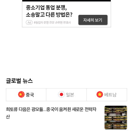
글로벌 뉴스
중국
일본
베트남
희토류 다음은 광모듈…중국이 움켜쥔 새로운 전략자
산