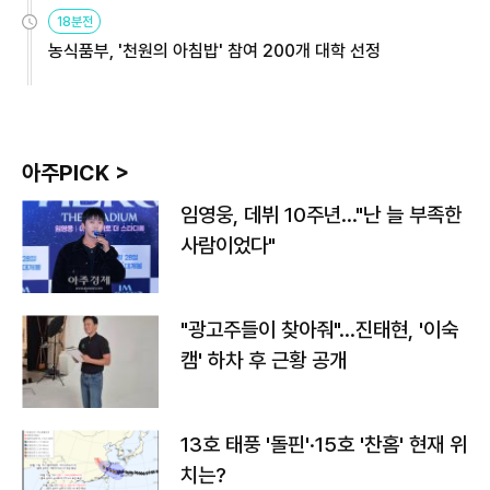
원
18분전
농식품부, '천원의 아침밥' 참여 200개 대학 선정
아주PICK >
임영웅, 데뷔 10주년…"난 늘 부족한
사람이었다"
"광고주들이 찾아줘"…진태현, '이숙
캠' 하차 후 근황 공개
13호 태풍 '돌핀'·15호 '찬홈' 현재 위
치는?