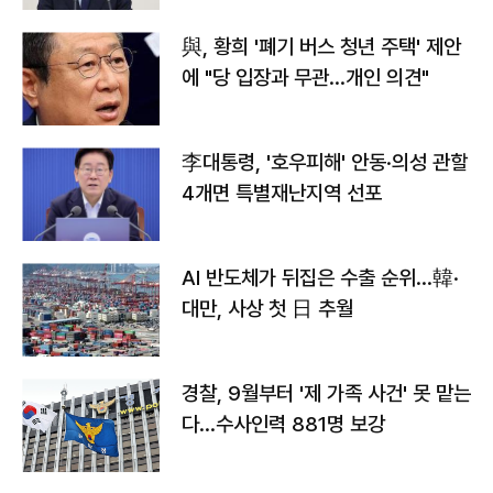
與, 황희 '폐기 버스 청년 주택' 제안
에 "당 입장과 무관…개인 의견"
李대통령, '호우피해' 안동·의성 관할
4개면 특별재난지역 선포
AI 반도체가 뒤집은 수출 순위…韓·
대만, 사상 첫 日 추월
경찰, 9월부터 '제 가족 사건' 못 맡는
다…수사인력 881명 보강