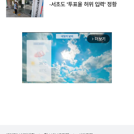
·서초도 '투표율 허위 입력' 정황
더보기
arrow_forward_ios
Unmute