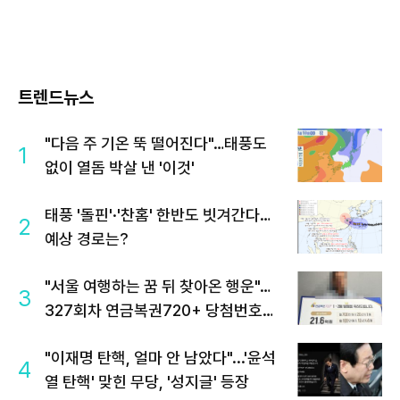
트렌드뉴스
"다음 주 기온 뚝 떨어진다"…태풍도
1
없이 열돔 박살 낸 '이것'
태풍 '돌핀'·'찬홈' 한반도 빗겨간다…
2
예상 경로는?
"서울 여행하는 꿈 뒤 찾아온 행운"…
3
327회차 연금복권720+ 당첨번호조
회 주목
"이재명 탄핵, 얼마 안 남았다"...'윤석
4
열 탄핵' 맞힌 무당, '성지글' 등장