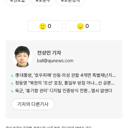
#권오을
#보훈부
#보훈정책
0
0
전성민 기자
ball@ajunews.com
李대통령, '호우피해' 안동·의성 관할 4개면 특별재난지역 선포
정동영 "북한의 '조선' 호칭, 통일부 방침 아냐...선 공론화 먼저"
육군, '총기함 관리' 디지털 인증방식 전환…열쇠 없앤다
기자의 다른기사