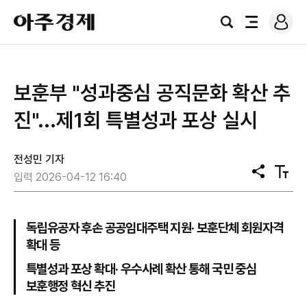
로
아
그
검
전
주
인
색
체
경
메
제
뉴
보훈부 "성과중심 공직문화 확산 추
진"...제1회 특별성과 포상 실시
전성민 기자
공
텍
입력 2026-04-12 16:40
유
스
트
크
기
독립유공자 후손 공공임대주택 지원· 보훈단체 회원자격
확대 등
특별성과 포상 확대· 우수사례 확산 통해 국민 중심
보훈행정 혁신 추진