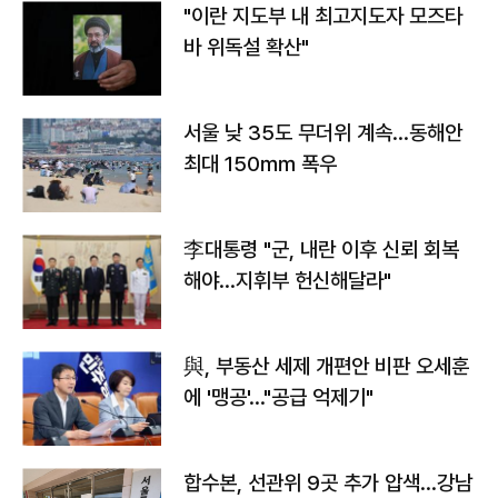
"이란 지도부 내 최고지도자 모즈타
바 위독설 확산"
서울 낮 35도 무더위 계속…동해안
최대 150㎜ 폭우
李대통령 "군, 내란 이후 신뢰 회복
해야…지휘부 헌신해달라"
與, 부동산 세제 개편안 비판 오세훈
에 '맹공'…"공급 억제기"
합수본, 선관위 9곳 추가 압색…강남