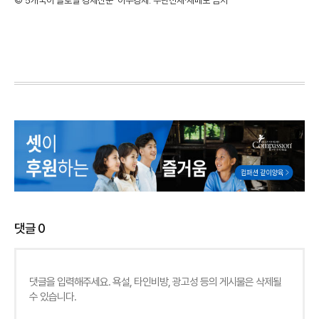
©'5개국어 글로벌 경제신문' 아주경제. 무단전재·재배포 금지
댓글
0