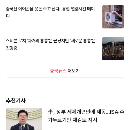
중국산 에어콘을 웃돈 주고 산다...유럽 열광시킨 메이
디
스티븐 로치 '과거의 홍콩'은 끝났지만 '새로운 홍콩'은
진행중
중국뉴스
더보기
추천기사
李, 정부 세제개편안에 제동…ISA·주
가누르기안 재검토 지시