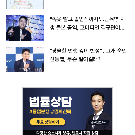
"속옷 빨고 졸업식까지"…근육병 학
생 돌본 공익, 코미디언 김규원이었
다
"경솔한 언행 깊이 반성"…고개 숙인
신동엽, 무슨 일이길래?