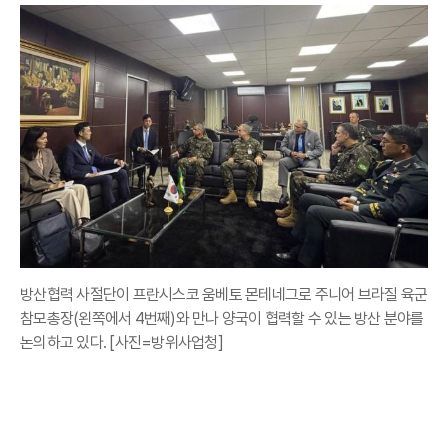
방산협력 사절단이 프란시스코 움베토 몬테네그로 주니어 브라질 육군
참모총장(왼쪽에서 4번째)와 만나 양국이 협력할 수 있는 방산 분야를
논의하고 있다. [사진=방위사업청]