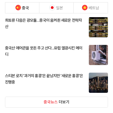
중국
일본
베트남
희토류 다음은 광모듈…중국이 움켜쥔 새로운 전략자
산
중국산 에어콘을 웃돈 주고 산다...유럽 열광시킨 메이
디
스티븐 로치 '과거의 홍콩'은 끝났지만 '새로운 홍콩'은
진행중
중국뉴스
더보기