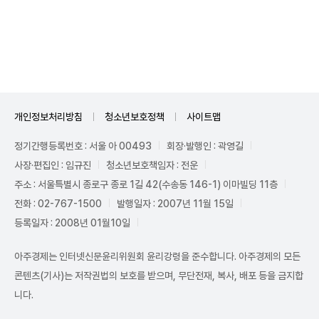
Unmute
개인정보처리방침
청소년보호정책
사이트맵
정기간행등록번호 : 서울 아 00493
회장·발행인 : 곽영길
사장·편집인 : 임규진
청소년보호책임자 : 전운
주소 : 서울특별시 종로구 종로 1길 42(수송동 146-1) 이마빌딩 11층
전화 : 02-767-1500
발행일자 : 2007년 11월 15일
등록일자 : 2008년 01월10일
아주경제는 인터넷신문윤리위원회 윤리강령을 준수합니다. 아주경제의 모든
콘텐츠(기사)는 저작권법의 보호를 받으며, 무단전재, 복사, 배포 등을 금지합
니다.