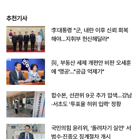
추천기사
李대통령 "군, 내란 이후 신뢰 회복
해야…지휘부 헌신해달라"
與, 부동산 세제 개편안 비판 오세훈
에 '맹공'…"공급 억제기"
합수본, 선관위 9곳 추가 압색…강남
·서초도 '투표율 허위 입력' 정황
국민의힘 윤리위, '돌려차기 실언' 서
범수·진종오 징계절차 개시