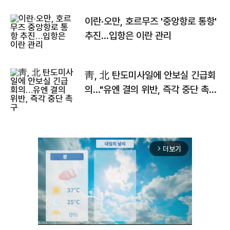
이란·오만, 호르무즈 '중앙항로 통항'
추진…입항은 이란 관리
靑, 北 탄도미사일에 안보실 긴급회
의…"유엔 결의 위반, 즉각 중단 촉
구"
더보기
arrow_forward_ios