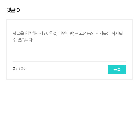
댓글
0
0
/ 300
등록