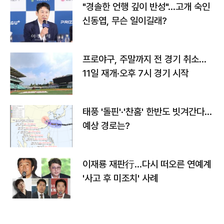
"경솔한 언행 깊이 반성"…고개 숙인
신동엽, 무슨 일이길래?
프로야구, 주말까지 전 경기 취소…
11일 재개·오후 7시 경기 시작
태풍 '돌핀'·'찬홈' 한반도 빗겨간다…
예상 경로는?
이재룡 재판行…다시 떠오른 연예계
'사고 후 미조치' 사례