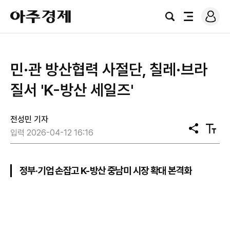
로
아
그
검
전
주
인
색
체
경
메
제
뉴
민·관 방산협력 사절단, 칠레·브라
질서 'K-방산 세일즈'
전성민 기자
공
텍
입력 2026-04-12 16:16
유
스
트
크
기
정부·기업 손잡고 K-방산 중남미 시장 확대 본격화