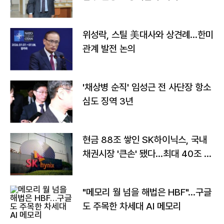
위성락, 스틸 美대사와 상견례…한미
관계 발전 논의
'채상병 순직' 임성근 전 사단장 항소
심도 징역 3년
현금 88조 쌓인 SK하이닉스, 국내
채권시장 '큰손' 됐다…최대 40조 투
자
"메모리 월 넘을 해법은 HBF"…구글
도 주목한 차세대 AI 메모리