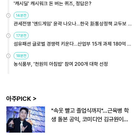
'캐시딜' 캐시워크 돈 버는 퀴즈, 정답은?
14분전
관세전쟁 '엔드게임' 윤곽 나오나…한국 新통상정책 교두보 활
용해야
17분전
섬유패션 글로벌 경쟁력 키운다…산업부 15개 과제 180억 지
원
18분전
농식품부, '천원의 아침밥' 참여 200개 대학 선정
아주PICK >
"속옷 빨고 졸업식까지"…근육병 학
생 돌본 공익, 코미디언 김규원이었
다