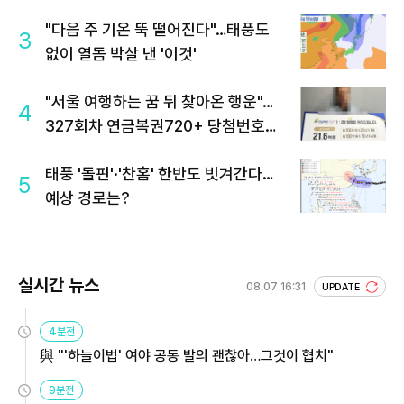
"다음 주 기온 뚝 떨어진다"…태풍도
3
없이 열돔 박살 낸 '이것'
"서울 여행하는 꿈 뒤 찾아온 행운"…
4
327회차 연금복권720+ 당첨번호조
회 주목
태풍 '돌핀'·'찬홈' 한반도 빗겨간다…
5
예상 경로는?
실시간 뉴스
08.07 16:31
UPDATE
4분전
與 "'하늘이법' 여야 공동 발의 괜찮아…그것이 협치"
9분전