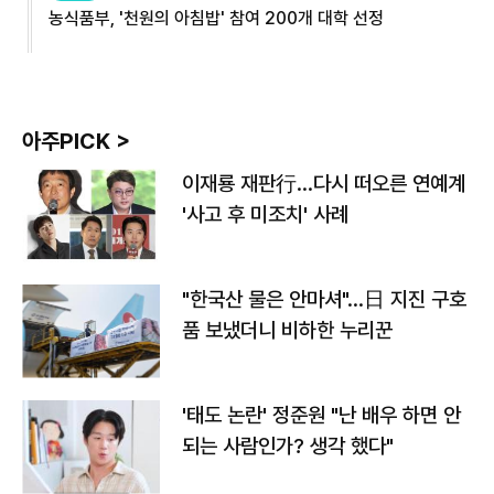
농식품부, '천원의 아침밥' 참여 200개 대학 선정
아주PICK >
이재룡 재판行…다시 떠오른 연예계
'사고 후 미조치' 사례
"한국산 물은 안마셔"…日 지진 구호
품 보냈더니 비하한 누리꾼
'태도 논란' 정준원 "난 배우 하면 안
되는 사람인가? 생각 했다"