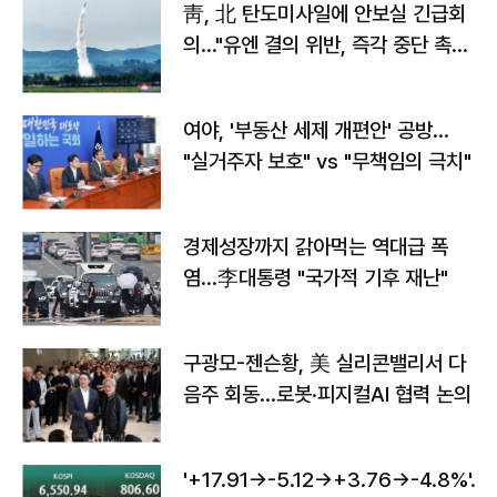
靑, 北 탄도미사일에 안보실 긴급회
의…"유엔 결의 위반, 즉각 중단 촉
구"
여야, '부동산 세제 개편안' 공방…
"실거주자 보호" vs "무책임의 극치"
경제성장까지 갉아먹는 역대급 폭
염…李대통령 "국가적 기후 재난"
구광모-젠슨황, 美 실리콘밸리서 다
음주 회동…로봇·피지컬AI 협력 논의
'+17.91→-5.12→+3.76→-4.8%'…'