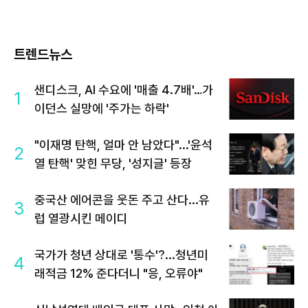
트렌드뉴스
샌디스크, AI 수요에 '매출 4.7배'…가
1
이던스 실망에 '주가는 하락'
"이재명 탄핵, 얼마 안 남았다"...'윤석
2
열 탄핵' 맞힌 무당, '성지글' 등장
중국산 에어콘을 웃돈 주고 산다...유
3
럽 열광시킨 메이디
국가가 청년 상대로 '통수'?...청년미
4
래적금 12% 준다더니 "응, 오류야"