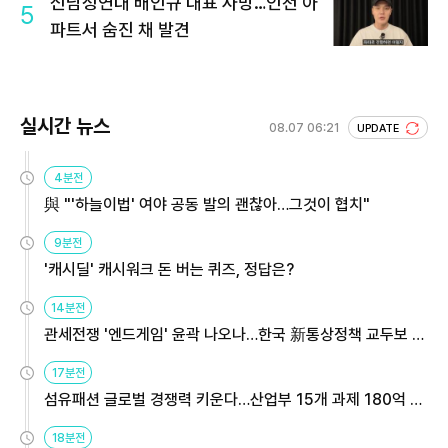
신남성연대 배인규 대표 사망…인천 아
5
파트서 숨진 채 발견
실시간 뉴스
08.07 06:21
UPDATE
4분전
與 "'하늘이법' 여야 공동 발의 괜찮아…그것이 협치"
9분전
'캐시딜' 캐시워크 돈 버는 퀴즈, 정답은?
14분전
관세전쟁 '엔드게임' 윤곽 나오나…한국 新통상정책 교두보 활
용해야
17분전
섬유패션 글로벌 경쟁력 키운다…산업부 15개 과제 180억 지
원
18분전