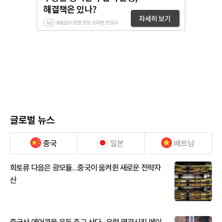
글로벌 뉴스
중국
일본
베트남
희토류 다음은 광모듈…중국이 움켜쥔 새로운 전략자
산