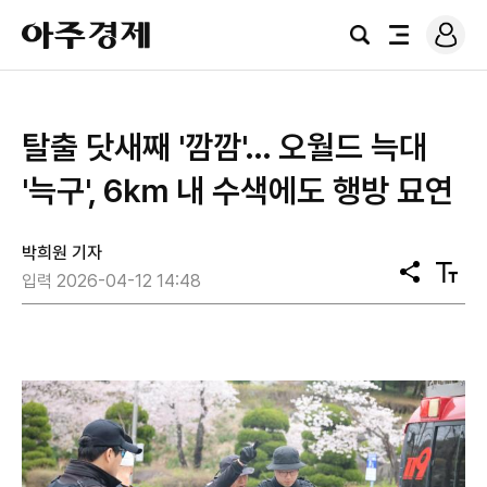
로
아
그
검
전
주
인
색
체
경
메
제
뉴
탈출 닷새째 '깜깜'… 오월드 늑대
'늑구', 6㎞ 내 수색에도 행방 묘연
박희원 기자
공
텍
입력 2026-04-12 14:48
유
스
트
크
기