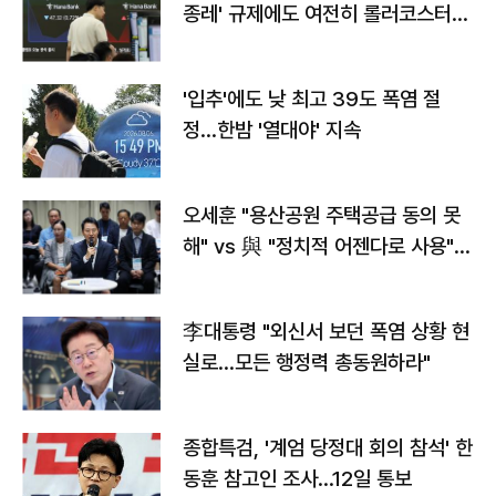
종레' 규제에도 여전히 롤러코스터
타는 코스피
'입추'에도 낮 최고 39도 폭염 절
정…한밤 '열대야' 지속
오세훈 "용산공원 주택공급 동의 못
해" vs 與 "정치적 어젠다로 사용"
맞불
李대통령 "외신서 보던 폭염 상황 현
실로…모든 행정력 총동원하라"
종합특검, '계엄 당정대 회의 참석' 한
동훈 참고인 조사...12일 통보