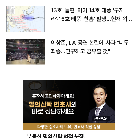
13호 '돌핀' 이어 14호 태풍 '구지
라'·15호 태풍 '찬홈' 발생…현재 위
치와 이동경로는?
이상준, LA 공연 논란에 사과 "너무
죄송…연구하고 공부할 것"