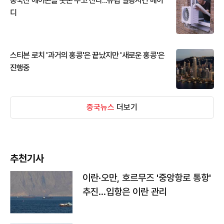
중국산 에어콘을 웃돈 주고 산다...유럽 열광시킨 메이
디
스티븐 로치 '과거의 홍콩'은 끝났지만 '새로운 홍콩'은
진행중
중국뉴스
더보기
추천기사
이란·오만, 호르무즈 '중앙항로 통항'
추진…입항은 이란 관리